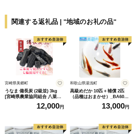
ます。
近世になって高砂が発展したのは、姫路城主池田輝政公
関連する返礼品 | "地域のお礼の品"
が慶長6年（1601年）に加古川の流れを高砂に導いて加
古川舟運の河口港を開き、その後、本田忠政公によって
本格的な町づくりが進められ、加古川流域の物資の集散
地になってからのことです。この時代には付近の村々で
は米作りのほか製塩業や綿業、採石業などの地場産業が
発達し、商品流通も盛んに行われました。
近現代になると大阪や神戸などの大都市に近いことや豊
宮崎県美郷町
和歌山県湯浅町
富な用水があること、埋め立てしやすい遠浅の海岸など
うなま 備長炭 (2級並) 3kg
高級めだか 10匹＋補償 2匹
が企業の立地条件となって、機械・製紙・化学・食品・
[宮崎県農業協同組合 八菜館
（品種はおまかせ）_BA6001
電力などの大工場が進出し、播磨臨海工業地帯の中核と
ひゅうが店 宮崎県 美郷町 31
n
12,000
13,000
円
円
ap0012] BBQ 七輪 焼肉 高火
なりました。
力 遠赤外線 長時間 燃焼 煙少
消臭 白炭 キャンプ バーベキ
昭和29年には高砂町・荒井村・伊保村・曽根町が合併し
ュー 宮崎県 産 送料無料
て高砂市が誕生し、その後昭和31年には阿弥陀村・米田