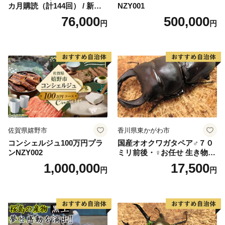
カ月購読（計144回） / 新聞
NZY001
情報誌 定期購読 綾部市 / 株
76,000
500,000
円
円
式会社あやべ市民新聞社［B
SCB003］
佐賀県嬉野市
香川県東かがわ市
コンシェルジュ100万円プラ
国産オオクワガタペア♂７０
ンNZY002
ミリ前後・♀お任せ 生き物生
き物
1,000,000
17,500
円
円