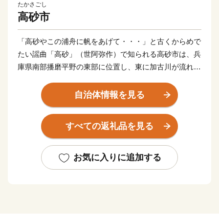
たかさごし
高砂市
「高砂やこの浦舟に帆をあげて・・・」と古くからめで
たい謡曲「高砂」（世阿弥作）で知られる高砂市は、兵
庫県南部播磨平野の東部に位置し、東に加古川が流れ、
南に瀬戸内播磨灘を臨み、古くから白砂青松の風光明媚
な泊として栄えてきました。
自治体情報を見る
西部の日笠山や中央部の竜山などの丘陵地には多くの遺
すべての返礼品を見る
跡が発見されており、原始・古代の人々の暮らしぶりを
しのぶことができます。
お気に入りに追加する
また、高砂は古くから景勝の地であったため、多くの歌
人たちにも愛され、「稲日野も行き過ぎがてに思へれ
ば 心恋しき可古の島見ゆ（柿本人麿）」をはじめ、多
くの和歌が詠まれ万葉集などの数々の歌集を賑わせてい