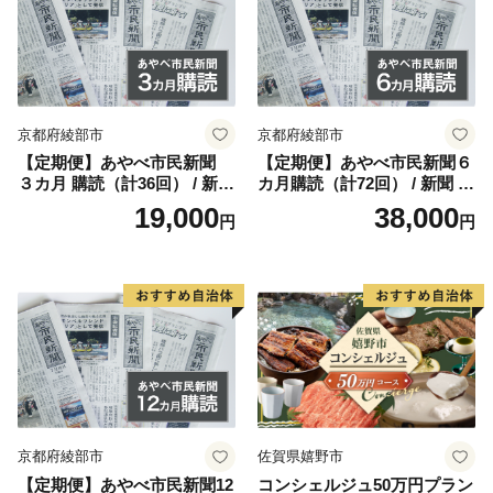
町を合併、翌年北浜村を併せ現在の高砂市になり、一層
の発展を目指しています。
市内には、高砂神社・生石神社・鹿嶋神社・曽根天満
京都府綾部市
京都府綾部市
宮・十輪寺などの社寺や石の宝殿などの史跡も多く、市
【定期便】あやべ市民新聞
【定期便】あやべ市民新聞６
内各神社の秋祭りなどの行事には多くの人々が訪れる観
３カ月 購読（計36回） / 新聞
カ月購読（計72回） / 新聞 情
光地にもなっており、東播磨地域の中核都市として、前
情報誌 定期購読 綾部市 / 株
報誌 定期購読 綾部市 / 株式
19,000
38,000
円
円
進しています。
式会社あやべ市民新聞社［B
会社あやべ市民新聞社［BSC
SCB001］
B002］
京都府綾部市
佐賀県嬉野市
【定期便】あやべ市民新聞12
コンシェルジュ50万円プラン