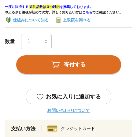
一度に決済する
返礼品数は３つ以内
を推奨しております。
🔰ふるさと納税が初めての方、詳しく知りたい方は
こちら
でご確認ください。
仕組みについて知る
上限額を調べる
数量
寄付する
お気に入りに追加する
お問い合わせについて
支払い方法
クレジットカード