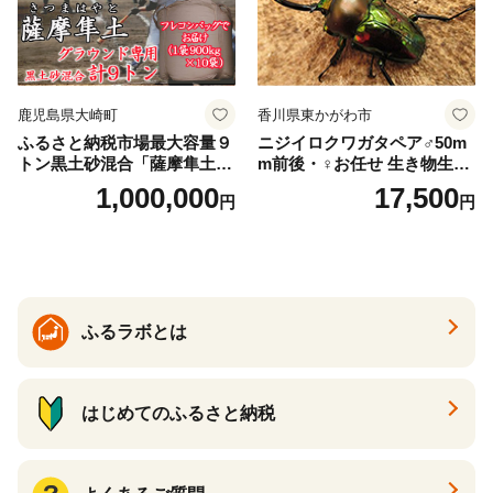
鹿児島県大崎町
香川県東かがわ市
ふるさと納税市場最大容量９
ニジイロクワガタペア♂50m
トン黒土砂混合「薩摩隼土」
m前後・♀お任せ 生き物生き
（夢と感動の演出のグラウン
物
1,000,000
17,500
円
円
ド用！）
ふるラボとは
はじめてのふるさと納税