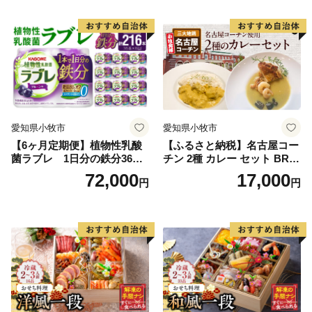
愛知県小牧市
愛知県小牧市
【6ヶ月定期便】植物性乳酸
【ふるさと納税】名古屋コー
菌ラブレ 1日分の鉄分36本
チン 2種 カレー セット BRIC
（計216本） [052S11-T]
K CAFE ブリックカフェ グ
72,000
17,000
円
円
リーンカレー バターチキン
カレー スパイシー もも肉 人
気 カフェ 電子レンジOK ボ
イル カレーライス 簡単調理
お取り寄せグルメ 時短飯 愛
知県 小牧市 送料無料