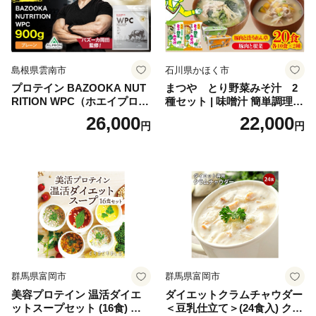
老舗おせち ふるさと納税お
せち 御節 お節料理 正月 調理
不要 おせち料理2027
島根県雲南市
石川県かほく市
プロテイン BAZOOKA NUT
まつや とり野菜みそ汁 2
RITION WPC（ホエイプロテ
種セット | 味噌汁 簡単調理
イン）＜プレーン＞ 900g｜
お味噌 おみそ みそ とり野菜
26,000
22,000
円
円
バズーカ岡田監修・植物由来
時短料理 時短ごはん ご当地
の甘味料使用・国内製造 島
フリーズドライ
根県雲南市/株式会社アルプ
ロン [AIEN005]
群馬県富岡市
群馬県富岡市
美容プロテイン 温活ダイエ
ダイエットクラムチャウダー
ットスープセット (16食) 小
＜豆乳仕立て＞(24食入) クラ