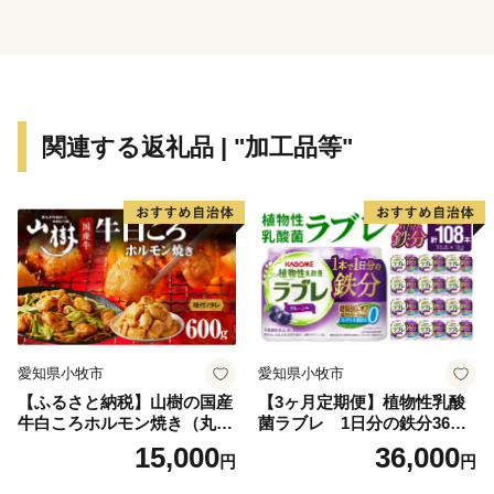
市ならではのこだわりが詰まった逸品は多方面から高い
評価を得ています。
標高差があるため、春は４月上旬から1か月間桜が楽
しめ、夏は比婆山連峰・道後山などの名山に登山、秋は
帝釈峡の紅葉狩り、冬は市内４か所あるスキー場の良質
関連する返礼品 | "加工品等"
な雪でスキーなどが楽しめます。
本市では、市民と行政が手を取り合い、この豊かな自
然と資源を活かしたまちづくりや地域活性化のための
様々な取り組みを進めています。
庄原市への応援を是非よろしくお願いします！
愛知県小牧市
愛知県小牧市
【ふるさと納税】山樹の国産
【3ヶ月定期便】植物性乳酸
牛白ころホルモン焼き（丸
菌ラブレ 1日分の鉄分36本
腸）味付 600g
（計108本） [052S10-T]
15,000
36,000
円
円