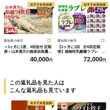
愛知県小牧市
愛知県小牧市
＜3ヶ月に1度、4回送付 定期
【2ヶ月に1回 計6回定期
便＞山本漢方の無添加高麗人
便】植物性乳酸菌ラブレ 鉄
参粒
分36本（計216本） [052S07-
40,000
72,000
円
円
T]
この返礼品を見た人は
こんな返礼品も見ています