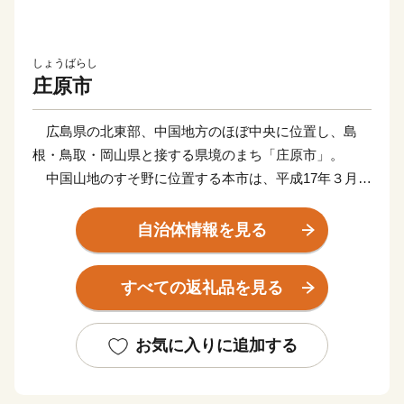
しょうばらし
庄原市
広島県の北東部、中国地方のほぼ中央に位置し、島
根・鳥取・岡山県と接する県境のまち「庄原市」。
中国山地のすそ野に位置する本市は、平成17年３月
31日に近隣の１市６町が合併し、近畿以西では最大の市
域を誇ります。標高200ｍの盆地から1,200ｍ級の高峰に
自治体情報を見る
囲まれた地形は、豊かな自然環境を生み出し、四季折々
に彩りを変える里山の景観は、住み人や訪れるひとの心
すべての返礼品を見る
を癒します。
また、水と緑に恵まれた豊かな自然環境を活かした農
林業が盛んで、特に令和元年９月にGI（＊）登録された
お気に入りに追加する
ブランド牛「比婆牛」や、昼夜の寒暖差や中国山地の沢
を源流域とした清らかな水で育まれた米や野菜など、本