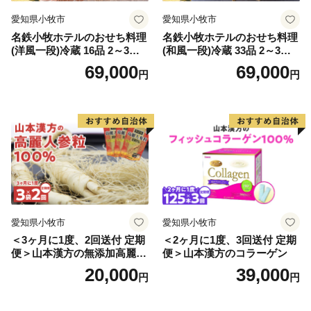
愛知県小牧市
愛知県小牧市
名鉄小牧ホテルのおせち料理
名鉄小牧ホテルのおせち料理
(洋風一段)冷蔵 16品 2～3人
(和風一段)冷蔵 33品 2～3人
前 2027年【数量限定 お申込
前 2027年【数量限定 お申込
69,000
69,000
円
円
期限12/15】 解凍不要 ホテル
期限12/15】 解凍不要 ホテル
特製 伝統 おせち 2027 おせち
特製 伝統 おせち 2027 おせち
料理 小牧市 お節 冷蔵おせち
料理 小牧市 お節 冷蔵おせち
人気 新春 迎春おせち 定番お
人気 新春 迎春おせち 定番お
せち 本格おせち 洋風おせち
せち 本格おせち 和風おせち
縁起物おせち 12月31日 お届
縁起物おせち 12月31日 お届
け お正月 お取り寄せ
け お正月 お取り寄せ
愛知県小牧市
愛知県小牧市
＜3ヶ月に1度、2回送付 定期
＜2ヶ月に1度、3回送付 定期
便＞山本漢方の無添加高麗人
便＞山本漢方のコラーゲン
参粒
20,000
39,000
円
円