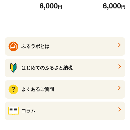
分け スープ 食べ比べ セット
ムチャウダー 豆乳 ダイエッ
6,000
6,000
円
円
詰合せ クラムチャウダー チ
ト スープ プロテイン たんぱ
ゲ コーン ポタージュ トマト
く質 食物繊維 食品 F20E-799
温活 ダイエット 美容 プロテ
イン 食品 F20E-809
ふるラボとは
はじめてのふるさと納税
よくあるご質問
コラム