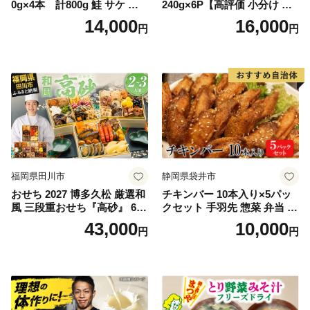
0g×4本 計800g 鮭 サケ 鮭
240g×6P【高評価 小分け 惣
ほぐし サケフレーク シャケ
菜 牛たん 一人暮らし 冷凍】
14,000
16,000
円
円
フレーク 鮭フレーク
福岡県田川市
静岡県袋井市
おせち 2027 博多久松 厳選和
チキンバー 10本入り×5パッ
風 三段重おせち『高砂』 6.5
クセット 手羽先 惣菜 弁当 お
寸 3段重 2～3人前 おせち料
かず お酒 おつまみ ギフト キ
43,000
10,000
円
円
理 重箱 お正月 冷凍おせち 縁
ャンプ アウトドア キャンプ
起物 祝箸付 福岡 お節 オセチ
飯 保存食 非常食 鶏肉 肉 お
oseti osechi お祝い 迎春おせ
肉 鶏 人気 厳選 静岡県袋井市
ち 本格おせち おせち予約 年
末 年始 お取り寄せ 新春 贅沢
おせち こだわりおせち 惣菜