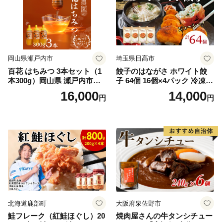
岡山県瀬戸内市
埼玉県日高市
百花 はちみつ 3本セット（1
餃子のはながさ ホワイト餃
本300g）岡山県 瀬戸内市産
子 64個 16個×4パック 冷凍
石黒農園 ヨーグルト パン 砂
中華 点心 B級グルメ ご当地
16,000
14,000
円
円
糖の代わり 香り高い いい香
野菜 おつまみ おかず 簡単調
り 季節の花の蜜 トンガリ容
理 時短 リピート 保存 豚肉
器入り
特製 ポーク 大きめ ジューシ
ー ギフト お取り寄せ 日高市
北海道鹿部町
大阪府泉佐野市
鮭フレーク（紅鮭ほぐし）20
焼肉屋さんの牛タンシチュー