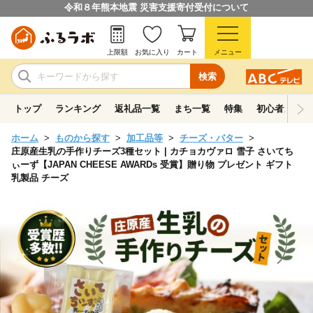
令和８年熊本地震 災害支援寄付受付について
上限額
お気に入り
カート
メニュー
検索
トップ
ランキング
返礼品一覧
まち一覧
特集
初心者ガイド
ホーム
ものから探す
加工品等
チーズ・バター
庄原産生乳の手作りチーズ3種セット | カチョカヴァロ 雪子 さいてち
ぃーず【JAPAN CHEESE AWARDs 受賞】贈り物 プレゼント ギフト
乳製品 チーズ