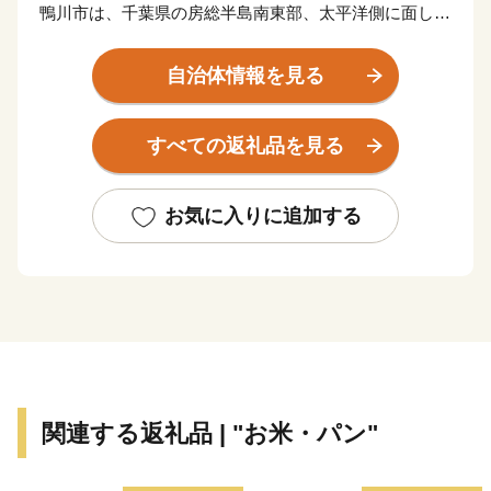
鴨川市は、千葉県の房総半島南東部、太平洋側に面し、
北部から東部に連なる清澄山系と、市の中央部を横断す
る嶺岡山系との間に、米どころとして知られる長狭平野
自治体情報を見る
が開け、その平野が太平洋に面した地域に市街地が形成
温暖な気候と豊かな自然環境、新鮮で豊富な食材に代表
すべての返礼品を見る
される貴重な自然資源はもとより、全国レベルの集客力
を持つ観光・宿泊施設、充実した医療・福祉・スポーツ
環境や特色ある保育・教育環境など、まちづくりの基盤
お気に入りに追加する
となる地域資源を多数有しています。
関連する返礼品 | "お米・パン"