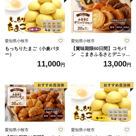
愛知県小牧市
愛知県小牧市
もっちりたまご（小倉バタ
【賞味期限60日間】コモパ
ー）
ン こまきふるさとデニッシ
ュセット（20個入り）／災害
11,000
13,000
円
円
用備蓄 保存食 非常食 防災グ
ッズにも
愛知県小牧市
愛知県小牧市