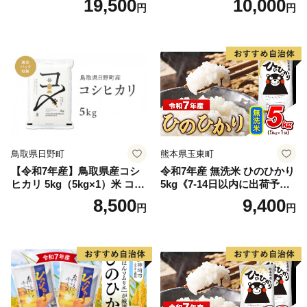
19,500
10,000
円
円
離島は配送不可
鳥取県日野町
熊本県玉東町
【令和7年産】鳥取県産コシ
令和7年産 無洗米 ひのひかり
ヒカリ 5kg（5kg×1）米 コシ
5kg《7-14日以内に出荷予定
ヒカリ こしひかり お米 白米
(土日祝除く)》コメ 米 無洗米
8,500
9,400
円
円
精米 5キロ おこめ こめ コメ
高レビュー｜人気米 熊本県
真空パック包装 真空包装 長
産米 お米 生活応援米
期保存 単一原料米 鳥取県日
野町産 Elevation