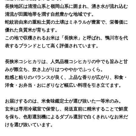
長狭地区は清澄山系と嶺岡山系に囲まれ、湧き水が流れ込む
清流が田園地帯を潤す自然豊かな地域です。
蛇紋岩由来の重粘土質の土壌はミネラルが豊富で、栄養価に
優れた良質米が育ちます。
この地で収穫されるお米は「長狭米」と呼ばれ、鴨川市を代
表するブランドとして高く評価されています。
長狭米コシヒカリは、人気品種コシヒカリの中でも旨みと甘
みが際立ち、炊き上がりはつややかでふっくら。
粒感と粘りのバランスが良く、上品な香りが広がり、和食・
洋食・お弁当・おにぎりなど幅広い料理を引き立てます。
お届けするのは、米食味鑑定士が選び抜いた一等米のみ。
玄米は専用冷蔵室で保管し、発送直前に精米することで鮮度
を保ち、色彩選別機によるダブル選別で白くきれいなお米だ
けを選び抜いています。