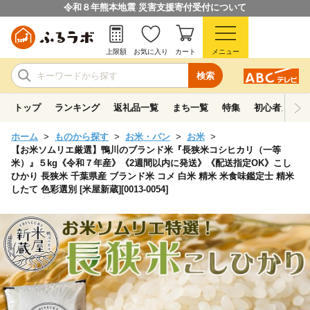
令和８年熊本地震 災害支援寄付受付について
上限額
お気に入り
カート
メニュー
検索
トップ
ランキング
返礼品一覧
まち一覧
特集
初心者ガイド
ホーム
ものから探す
お米・パン
お米
【お米ソムリエ厳選】鴨川のブランド米『長狭米コシヒカリ（一等
米）』５kg《令和７年産》《2週間以内に発送》《配送指定OK》こし
ひかり 長狭米 千葉県産 ブランド米 コメ 白米 精米 米食味鑑定士 精米
したて 色彩選別 [米屋新蔵][0013-0054]