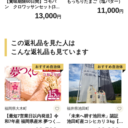
【賞味期限60日間】コモパ
もっちりたまご（塩バター）
ン クロワッサンセット(30
11,000
円
個入り)／災害用備蓄 保存食
13,000
円
非常食 防災グッズにも
この返礼品を見た人は
こんな返礼品も見ています
福岡県大木町
福井県池田町
【最短7営業日以内発送】令
「未来へ耕す池田米」認証
和7年産 福岡県産米 夢つくし
池田町産コシヒカリ３kg【お
15kg 精米 ※北海道・沖縄・
1人様につき３セットまで】