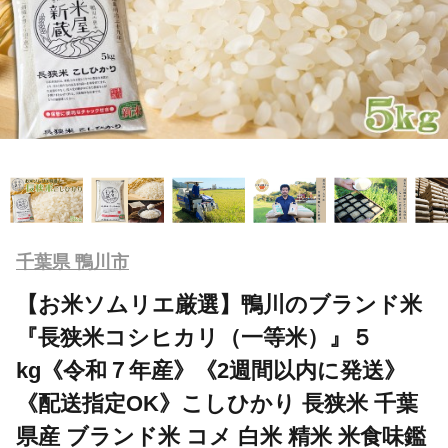
千葉県 鴨川市
【お米ソムリエ厳選】鴨川のブランド米
『長狭米コシヒカリ（一等米）』５
kg《令和７年産》《2週間以内に発送》
《配送指定OK》こしひかり 長狭米 千葉
県産 ブランド米 コメ 白米 精米 米食味鑑