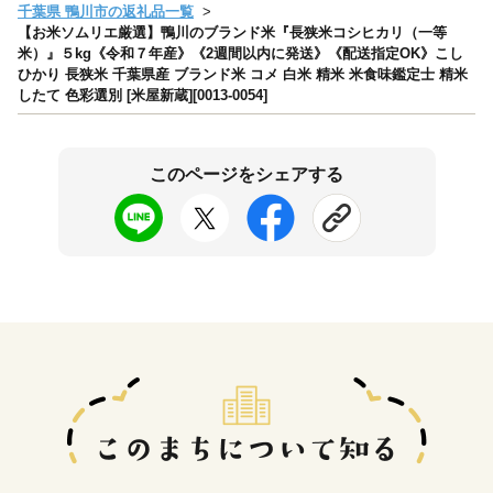
千葉県 鴨川市の返礼品一覧
【お米ソムリエ厳選】鴨川のブランド米『長狭米コシヒカリ（一等
米）』５kg《令和７年産》《2週間以内に発送》《配送指定OK》こし
ひかり 長狭米 千葉県産 ブランド米 コメ 白米 精米 米食味鑑定士 精米
したて 色彩選別 [米屋新蔵][0013-0054]
このページをシェアする