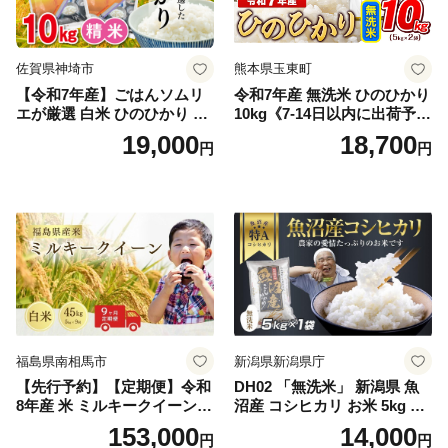
佐賀県神埼市
熊本県玉東町
【令和7年産】ごはんソムリ
令和7年産 無洗米 ひのひかり
エが厳選 白米 ひのひかり 10
10kg《7-14日以内に出荷予定
kg【神埼市産 米 お米 精米 白
(土日祝除く)》コメ 米 無洗米
19,000
18,700
円
円
米 10kg 5kg×2 ひのひかり ブ
令和7年産 高レビュー｜人気
ランド米 食味鑑定士】(H063
米 熊本県産米 お米 生活応援
164)
米
福島県南相馬市
新潟県新潟県庁
【先行予約】【定期便】令和
DH02 「無洗米」 新潟県 魚
8年産 米 ミルキークイーン
沼産 コシヒカリ お米 5kg こ
白米 45kg (5kg×9回) | ミルキ
しひかり 精米 米（お米の美
153,000
14,000
円
円
ークイーン 米5kg 福島 福島
味しい炊き方ガイド付き）