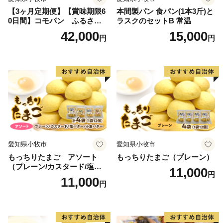
【3ヶ月定期便】【賞味期限6
本間製パン 食パン(1本3斤)と
0日間】コモパン ふるさと
ラスクのセットB 常温
クロワッサンセット（計90
42,000
15,000
円
円
個）／災害用備蓄 保存食 非
常食 防災グッズにも
愛知県小牧市
愛知県小牧市
もっちりたまご アソート
もっちりたまご（プレーン）
（プレーン/カスタード/塩バ
11,000
円
ター/小倉バター）
11,000
円