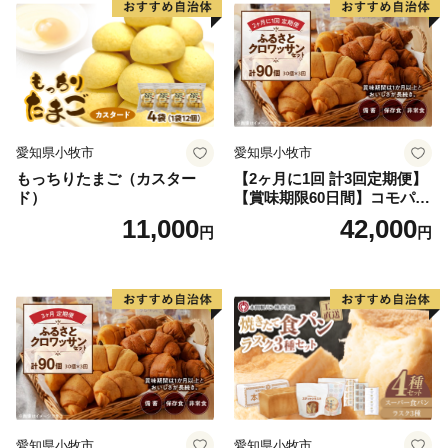
愛知県小牧市
愛知県小牧市
もっちりたまご（カスター
【2ヶ月に1回 計3回定期便】
ド）
【賞味期限60日間】コモパ
ン ふるさとクロワッサンセ
11,000
42,000
円
円
ット（計90個）／災害用備蓄
保存食 非常食 防災グッズに
も
愛知県小牧市
愛知県小牧市