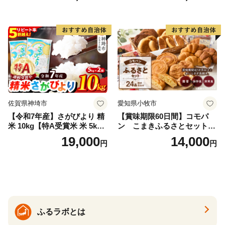
県産 福島産 精米 お米 米 コ
メ 武田ファーム サムランド
福島県 南相馬市 cu006-ae
佐賀県神埼市
愛知県小牧市
【令和7年産】さがびより 精
【賞味期限60日間】コモパ
米 10kg【特A受賞米 米 5kg×
ン こまきふるさとセット
2袋 お米 コメ こめ 国産 美味
（24個入り）／災害用備蓄
19,000
14,000
円
円
しい ブランド米 人気 ランキ
保存食 非常食 防災グッズに
ング 増田米穀】(H015224)
も
ふるラボとは