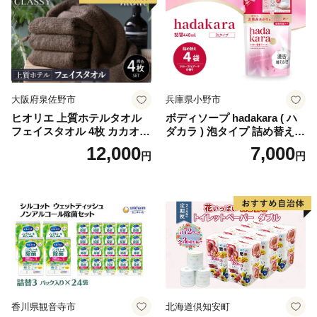
生活用品 無香料 トイレット
ペーパー ダブル といれっと
ぺーぱー トイレ クレシア ト
イレットペーパー [BDBH002
-1]
大阪府泉佐野市
兵庫県小野市
ヒオリエ 上質ホテルタオル
ボディソープ hadakara ( ハ
フェイスタオル 4枚 カカオ
ダカラ ) 泡タイプ 詰め替え 4
【タオル 泉州タオル 吸水 普
40ml×4袋 ボディーソープ 泡
12,000
7,000
円
円
段使い 無地 シンプル 日用品
ボディソープ 泡 日用品 消耗
ふわふわ ふかふか 家族 たお
品 バス用品 大容量 いい 匂い
る 一人暮らし】
ボディ 保湿 LION ライオン
泡石鹸 石鹸 兵庫 兵庫県 小野
市
香川県観音寺市
北海道倶知安町