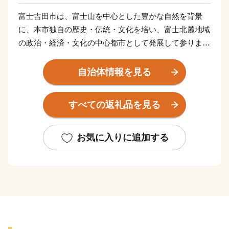
富士吉田市は、富士山を中心とした豊かな自然を背景
に、本市独自の歴史・伝統・文化を培い、富士北麓地域
の政治・経済・文化の中心都市として発展して参りまし
た。
山梨県の南東部、日本一の標高3,776メートルと美しさ
自治体情報を見る
を誇る富士山の北麓に位置し、海抜750メートルの市街
地を形成する高原都市です。 古くから、富士山信仰の
すべての返礼品を見る
町として栄え、町並みなど御師文化の面影が今も残され
ています。
また、明治以降、織物が近代産業として脚光を浴びて以
お気に入りに追加する
来、政治・経済・文化の面で富士北麓の中核都市として
の役割を果たしてきました。
そして、その織物によって栄えた街並みと織物（ハタオ
リ）が一体となった『ハタオリマチフェスティバル』、
富士山×桜×五重塔 で”JAPAN”を感じられる『新倉山浅
間公園』、市街地から富士山頂まで一気に駆け上がる