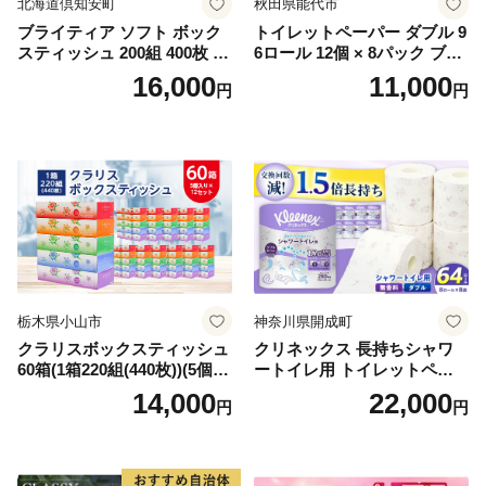
北海道倶知安町
秋田県能代市
ブライティア ソフト ボック
トイレットペーパー ダブル 9
スティッシュ 200組 400枚 60
6ロール 12個 × 8パック ブラ
箱 日本製 まとめ買い ティッ
ンカ 再生紙 100％ 芯あり 日
16,000
11,000
円
円
シュ リサイクル 長持 防災 常
用品 消耗品 無香料 生活用品
備品 日用雑貨 消耗品 生活必
備蓄 秋田県 能代市 送料無料
需品 備蓄 ペーパー 紙 北海道
《能代製紙》
倶知安町 日用品
栃木県小山市
神奈川県開成町
クラリスボックスティッシュ
クリネックス 長持ちシャワ
60箱(1箱220組(440枚))(5個入
ートイレ用 トイレットペー
り×12セット)【1256759】
パー（ダブル）64ロール(8ロ
14,000
22,000
円
円
ール×8パック) 開成町 トイレ
ットペーパーダブル 日用品
国産 新生活 ダブル SDGs 備
蓄 防災 エコ 消耗品 生活雑貨