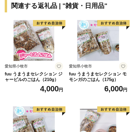
関連する返礼品 | "雑貨・日用品"
『富士登山競走』など多くの方にお楽しみいただけるイ
ベントやスポットがあります。
愛知県小牧市
愛知県小牧市
fuu うまうまセレクション ジ
fuu うまうまセレクション モ
ャービルのごはん（210g）
モンガのごはん（175g）
4,000
6,000
円
円