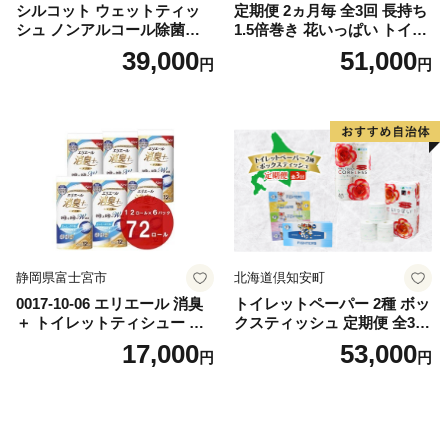
シルコット ウェットティッ
定期便 2ヵ月毎 全3回 長持ち
シュ ノンアルコール除菌詰
1.5倍巻き 花いっぱい トイレ
替（43枚×3P）×24袋 日用品
ットペーパー ダブル 45ｍ 計
39,000
51,000
円
円
おもちゃ 拭き取り 手拭き 外
72ロール 全18種 花柄 プリン
出時 お出かけ時 食事前 緑茶
ト ハーブ 香り付き 日本製 ま
カテキン配合
とめ買い 防災 常備品 ペーパ
ー 消耗品 備蓄 送料無料 北海
道 倶知安町 日用品
静岡県富士宮市
北海道倶知安町
0017-10-06 エリエール 消臭
トイレットペーパー 2種 ボッ
＋ トイレットティシュー し
クスティッシュ 定期便 全3
っかり香るフレッシュクリア
回 日本製 まとめ買い 防災
17,000
53,000
円
円
の香り ダブル 12ロール×6パ
常備品 日用雑貨 消耗品 生活
ック 72ロール 25m トイレ
必需品 大容量 備蓄 リサイク
ットペーパー パルプ100％ 消
ル ティッシュ ペーパー まと
臭 防臭 日用品 消耗品 備蓄
め買い 雑貨 倶知安町