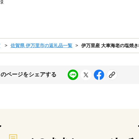
様
市
佐賀県 伊万里市の返礼品一覧
伊万里産 大車海老の塩焼き8匹セ
このページをシェアする