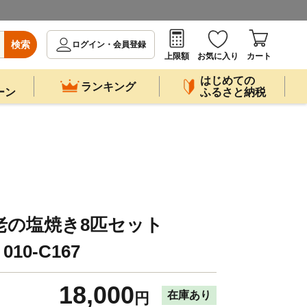
検索
ログイン・会員登録
上限額
お気に入り
カート
はじめての
ランキング
ーン
ふるさと納税
老の塩焼き8匹セット
010-C167
18,000
在庫あり
円