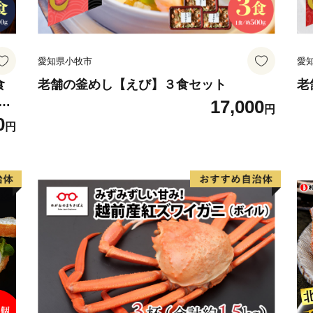
愛知県小牧市
愛
食
老舗の釜めし【えび】３食セット
老
冷
17,000
円
 ご
0
円
せ
無料