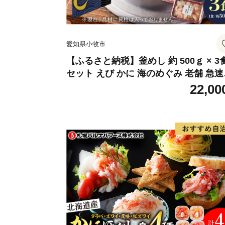
愛知県小牧市
【ふるさと納税】釜めし 約 500ｇ × 3
セット えび かに 海のめぐみ 老舗 急速
凍 レンチン 時短 簡単調理 食品 加工品
22,00
飯 お弁当 おにぎり お茶漬け お取り寄
お取り寄せグルメ 愛知県 小牧市 送料