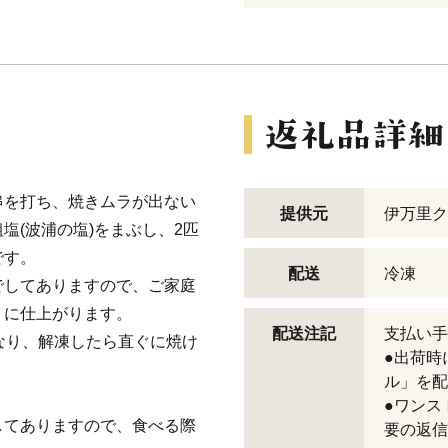
串を打ち、焼きムラが出ない
提供元
伊万里ク
塩(波浦の塩)をまぶし、2匹
です。
配送
冷凍
でしてありますので、ご家庭
リに仕上がります。
配送注記
支払い手
なり、解凍したら直ぐに焼け
●出荷時
ル」を配
●ワンス
してありますので、食べる際
要の返信