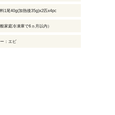
1尾40g(加熱後35g)x2匹x4pc
般家庭冷凍庫で6ヵ月以内）
ー：エビ