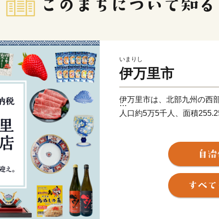
いまりし
伊万里市
伊万里市は、北部九州の西
人口約5万5千人、面積255
古伊万里や石炭の積出港と
う焼き物などを市内の随所
す。
全国的に評判の高い伊万里
けるほどの美味しさです。