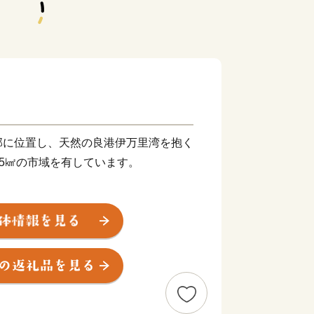
部に位置し、天然の良港伊万里湾を抱く
.25㎢の市域を有しています。
して栄え、「古伊万里文化」の香りが漂
で見ることができる風光明媚なまちで
牛は、肉質はきめ細かで柔らかく、とろ
由緒ある枝肉共励会で多くの賞に輝くな