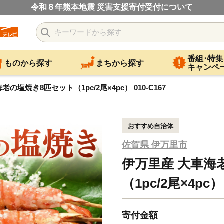
令和８年熊本地震 災害支援寄付受付について
番組･特集
ものから探す
まちから探す
キャンペ
の塩焼き8匹セット（1pc/2尾×4pc） 010-C167
おすすめ自治体
佐賀県 伊万里市
伊万里産 大車海
（1pc/2尾×4pc） 
寄付金額