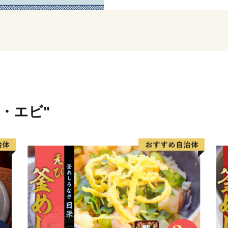
ど、伊万里を代表する特産
大川内山は、伊万里焼の窯
ができます。「秘窯の里」
の煙突が印象的です。
ニ・エビ"