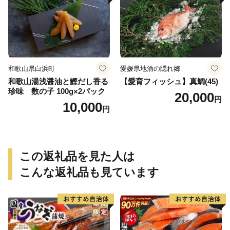
無料
和歌山県白浜町
愛媛県地酒の隠れ郷
和歌山湯浅醤油と鰹だし香る
【愛育フィッシュ】真鯛(45)
珍味 数の子 100g×2パック
20,000
円
10,000
円
この返礼品を見た人は
こんな返礼品も見ています