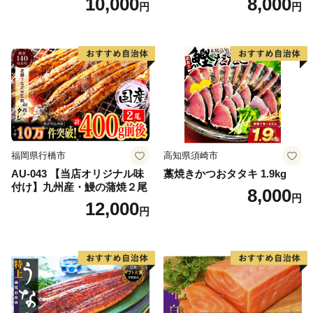
10,000
8,000
円
円
大粒 天然 海鮮 ランキング 大
人気 人気 おすすめ 訳あり ）
福岡県行橋市
高知県須崎市
AU-043 【当店オリジナル味
藁焼きかつおタタキ 1.9kg
付け】九州産・鰻の蒲焼２尾
8,000
円
12,000
円