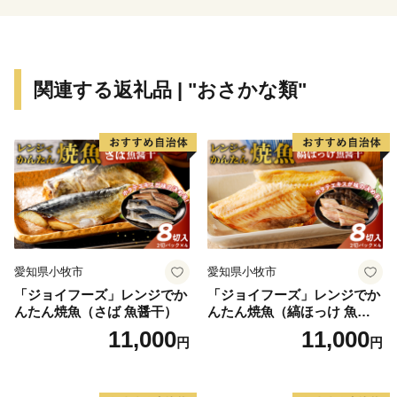
が始まりました。
以来、約５００年の歴史を有し、現在でも生産高日本一
を誇る家具産地・大川では、匠の技が息づいています。
関連する返礼品 | "おさかな類"
また、筑後川と有明海の豊かな恵によってもたらされる
水稲・いちご「あまおう」・「福岡有明のり」などの農
水産業も盛んで、弘法大師にまつわる伝統を持つ珍魚
「エツ」や「天然うなぎ」も特産品です。
愛知県小牧市
愛知県小牧市
「ジョイフーズ」レンジでか
「ジョイフーズ」レンジでか
んたん焼魚（さば 魚醤干）
んたん焼魚（縞ほっけ 魚醤
干）
11,000
11,000
円
円