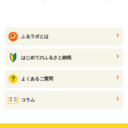
醤油いくら 冷凍いくら いく
大粒 北海道 別海 野付 ふるさ
ら北海道 醤油鮭いくら 人気
と納税）
大好評品 北海道 白糠町
ふるラボとは
はじめてのふるさと納税
よくあるご質問
コラム