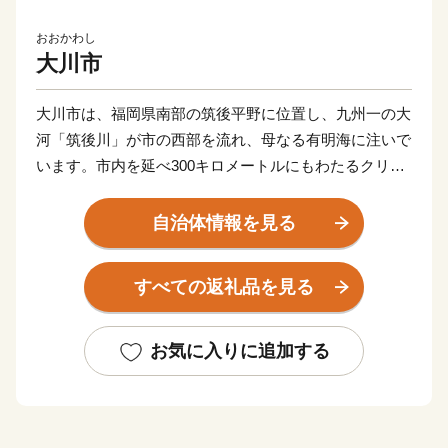
おおかわし
大川市
大川市は、福岡県南部の筑後平野に位置し、九州一の大
河「筑後川」が市の西部を流れ、母なる有明海に注いで
います。市内を延べ300キロメートルにもわたるクリー
ク（水路）が縦横に走り、独特の景観を有しています。
自治体情報を見る
大川の歴史は、大川木工の歴史といっても過言ではない
ほど、木工業と密着してきたまちです。筑後川の河口に
すべての返礼品を見る
ある大川市は、木材の産地大分県日田から川を下ってく
る木材の集積地であり、有明海へ向かう海上交通の要衝
として重要な役割を果たしてきました。その中心が大川
お気に入りに追加する
家具発祥の地といわれる「榎津（えのきづ）」です。
「榎津」には船の製造や修理をする高度な木工技術を持
つ船大工が集住し、「榎津指物」と呼ばれる家具づくり