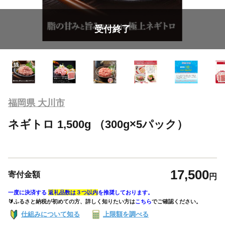
受付終了
福岡県 大川市
ネギトロ 1,500g （300g×5パック）
17,500
寄付金額
円
一度に決済する
返礼品数は３つ以内
を推奨しております。
🔰ふるさと納税が初めての方、詳しく知りたい方は
こちら
でご確認ください。
仕組みについて知る
上限額を調べる