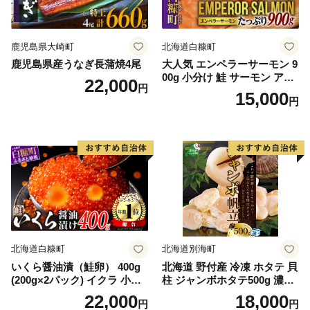
鹿児島県大崎町
北海道白糠町
鹿児島県産うなぎ長蒲焼4尾
大人気 エンペラーサーモン 9
00g 小分け 鮭 サーモン アト
22,000
円
ランティックサーモン 水産
15,000
円
庁長官賞 受賞 さけ シャケ し
ゃけ sake カルパッチョ ソテ
ー レアステーキ 人気 高級 大
満足 美味しい 贈答 生食用 刺
身 お刺身 刺し身 魚介類 海鮮
冷凍 厚切り 薄切り ふるさと
納税 ふるさとチョイス チョ
イス 北海道 白糠町
北海道白糠町
北海道別海町
いくら醤油漬（鮭卵） 400g
北海道 野付産 冷凍 ホタテ 貝
(200g×2パック) イクラ 小分
柱 ジャンボホタテ500g 濃厚
け いくら醤油漬 鮭いくら い
な旨味と甘み （ほたて ホタ
22,000
18,000
円
円
くら醤油漬け 鮭 鮭卵 ikura
テ 帆立 貝柱 ホタテ貝柱 大玉