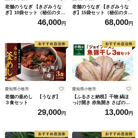
老舗のうなぎ 【きざみうな
老舗のうなぎ 【きざみうな
ぎ】10袋セット（秘伝のタレ
ぎ】15袋セット（秘伝のタレ
付）
付）
46,000
68,000
円
円
愛知県小牧市
愛知県小牧市
老舗の釜めし 【うなぎ】
【ふるさと納税】干物 縞ほ
３食セット
っけ開き 赤魚開き さばの開
き 魚醤干し 3種 セット 詰め
29,000
13,000
円
円
合わせ 魚 おかず 肉厚 おいし
い さば 赤魚 縞ホッケ ジョイ
フーズ 魚貝類 お取り寄せ お
取り寄せグルメ 魚醤 ナンプ
ラー 愛知県 小牧市 冷凍 送料