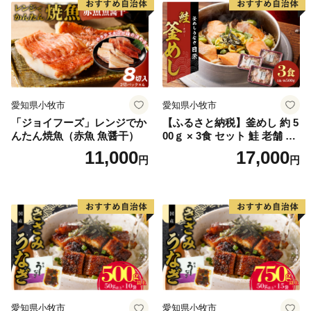
愛知県小牧市
愛知県小牧市
「ジョイフーズ」レンジでか
【ふるさと納税】釜めし 約 5
んたん焼魚（赤魚 魚醤干）
00ｇ × 3食 セット 鮭 老舗 急
速冷凍 レンチン 時短 簡単調
11,000
17,000
円
円
理 食品 加工品 海鮮 手作り
ほくほく ご飯 お弁当 おにぎ
り お茶漬け お取り寄せ お取
り寄せグルメ 愛知県 小牧市
送料無料
愛知県小牧市
愛知県小牧市