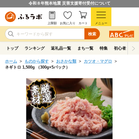
令和８年熊本地震 災害支援寄付受付について
上限額
お気に入り
カート
メニュー
検索
トップ
ランキング
返礼品一覧
まち一覧
特集
初心者ガイド
ホーム
ものから探す
おさかな類
カツオ・マグロ
ネギトロ 1,500g （300g×5パック）