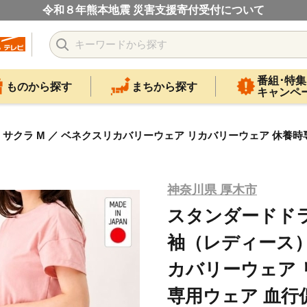
令和８年熊本地震 災害支援寄付受付について
番組･特集
ものから探す
まちから探す
キャンペ
 M ／ ベネクスリカバリーウェア リカバリーウェア 休養時専用ウェア
神奈川県 厚木市
スタンダードド
袖（レディース）
カバリーウェア 
専用ウェア 血行促