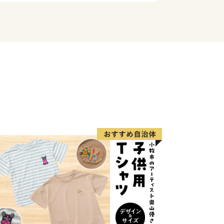
度内の回数制限は現在設けておりませ
保管期間内に返礼品を受け取れなかった
再発送はできませんので、ご了承くださ
での長期不在がある場合は必ず
pports.com」のメールアドレスにご連絡くだ
附をしていただいた方の、御住所、お名
業者にお知らせすることになりますの
ます。
外にお住まいの方に限らせていただきま
です。
はがきのみお届けします。封書でのお届
意ください。