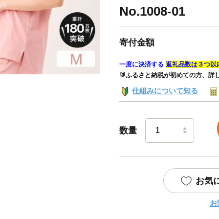
No.1008-01
寄付金額
一度に決済する
返礼品数は３つ以
🔰ふるさと納税が初めての方、詳
仕組みについて知る
数量
お気
お