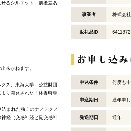
見せるシルエット、前後差あ
事業者
株式会社
返礼品ID
6411872
】
は出来かねます。
申込条件
何度も申
ネクス、東海大学、公益財団
により開発された「休養時専
申込期日
通年申し
り込まれた独自のナノテクノ
律神経（交感神経と副交感神
発送期日
通年