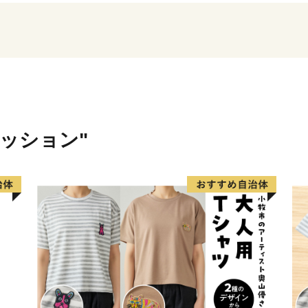
※寄附につきましては、年
ん。
※寄附者様のご都合で配送
場合、権利放棄とみなし、
い。なお、発送予定期間内
「atsugi@furusato-su
さい。
ァッション"
※返礼品の送付のため、寄
前、電話番号を返礼品送付
で、あらかじめ御了承願い
※返礼品の送付は、厚木市
す。
※返礼品の写真はイメージ
※書類につきましては圧着
けはいたしませんのでご注