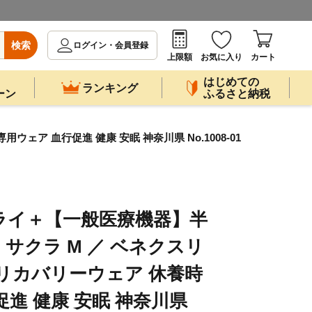
検索
ログイン・会員登録
上限額
お気に入り
カート
はじめての
ランキング
ーン
ふるさと納税
 血行促進 健康 安眠 神奈川県 No.1008-01
ライ＋【一般医療機器】半
サクラ M ／ ベネクスリ
リカバリーウェア 休養時
進 健康 安眠 神奈川県