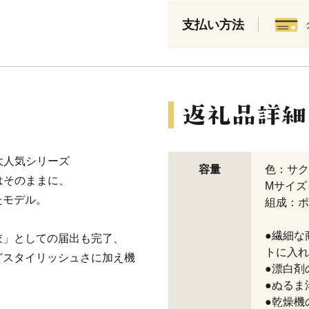
支払い方法
番大人気シリーズ
容量
色：サク
等はそのままに、
Mサイズ：
たモデル。
組成：ポ
●繊細な
衣」としての届出も完了、
トに入れ
どスタイリッシュさに加え機
●漂白剤
●ぬるま
●乾燥機