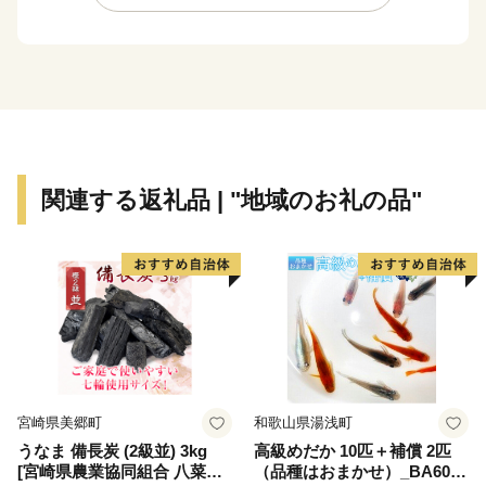
っています。
大垣市からお届けする飛騨牛は、きめ細やかな霜降りと
とろけるような口どけが魅力で、見た目にも美しく、ご
自宅用はもちろん贈答用にもおすすめです。
焼肉、しゃぶしゃぶ、ステーキなどで、その上質な旨み
をご堪能ください。
関連する返礼品 | "地域のお礼の品"
宮崎県美郷町
和歌山県湯浅町
うなま 備長炭 (2級並) 3kg
高級めだか 10匹＋補償 2匹
[宮崎県農業協同組合 八菜館
（品種はおまかせ）_BA6001