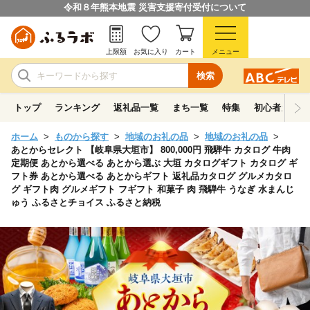
令和８年熊本地震 災害支援寄付受付について
上限額
お気に入り
カート
メニュー
検索
トップ
ランキング
返礼品一覧
まち一覧
特集
初心者ガイド
ホーム
ものから探す
地域のお礼の品
地域のお礼の品
あとからセレクト 【岐阜県大垣市】 800,000円 飛騨牛 カタログ 牛肉
定期便 あとから選べる あとから選ぶ 大垣 カタログギフト カタログ ギ
フト券 あとから選べる あとからギフト 返礼品カタログ グルメカタロ
グ ギフト肉 グルメギフト フギフト 和菓子 肉 飛騨牛 うなぎ 水まんじ
ゅう ふるさとチョイス ふるさと納税