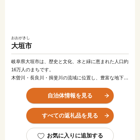
おおがきし
大垣市
岐阜県大垣市は、歴史と文化、水と緑に恵まれた人口約
16万人のまちです。
木曽川・長良川・揖斐川の流域に位置し、豊富な地下水
に恵まれた“水の都”として知られ、水を生かしたまちづ
くりが高く評価されています。
自治体情報を見る
大垣城を中心に城下町として発展した歴史を持ち、全国
有数の木枡の生産地として知られるものづくりのまちで
すべての返礼品を見る
もあります。
また、水まんじゅうをはじめとした和菓子も親しまれて
おり、風土と文化が息づく大垣市ならではの魅力が広が
お気に入りに追加する