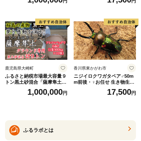
円
円
鹿児島県大崎町
香川県東かがわ市
ふるさと納税市場最大容量９
ニジイロクワガタペア♂50m
トン黒土砂混合「薩摩隼土」
m前後・♀お任せ 生き物生き
（夢と感動の演出のグラウン
物
1,000,000
17,500
円
円
ド用！）
ふるラボとは