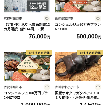
京都府綾部市
佐賀県嬉野市
【定期便】あやべ市民新聞12
コンシェルジュ50万円プラン
カ月購読（計144回） / 新聞
NZY001
情報誌 定期購読 綾部市 / 株
76,000
500,000
円
円
式会社あやべ市民新聞社［B
SCB003］
佐賀県嬉野市
香川県東かがわ市
コンシェルジュ100万円プラ
国産オオクワガタペア♂７０
ンNZY002
ミリ前後・♀お任せ 生き物生
き物
1,000,000
17,500