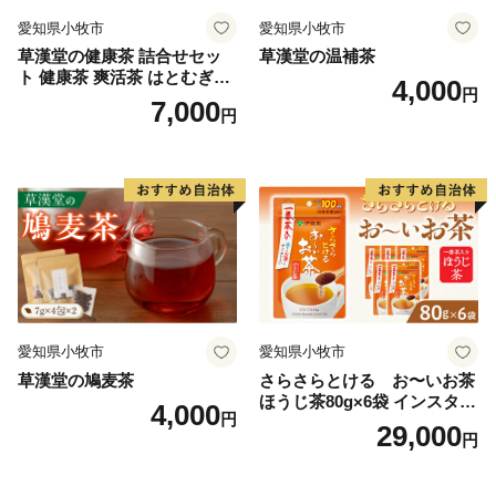
愛知県小牧市
愛知県小牧市
草漢堂の健康茶 詰合せセッ
草漢堂の温補茶
ト 健康茶 爽活茶 はとむぎ茶
4,000
円
温補茶 健食茶 和漢紅茶 お茶
7,000
円
愛知県小牧市
愛知県小牧市
草漢堂の鳩麦茶
さらさらとける お〜いお茶
ほうじ茶80g×6袋 インスタン
4,000
円
トほうじ茶 粉末ほうじ茶 粉
29,000
円
末茶 おーいお茶 粉末緑茶