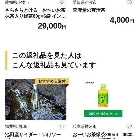
愛知県小牧市
愛知県小牧市
さらさらとける お〜いお茶
草漢堂の爽活茶
抹茶入り緑茶80g×6袋 インス
4,000
円
タント緑茶 粉末緑茶 粉末茶
29,000
円
おーいお茶 粉末緑茶
この返礼品を見た人は
こんな返礼品も見ています
福井県池田町
兵庫県神河町
池田産サイダー！いけソー
おーいお茶緑茶280ml 48本