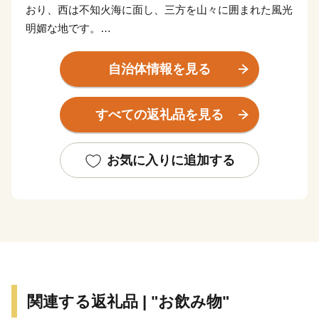
おり、西は不知火海に面し、三方を山々に囲まれた風光
明媚な地です。
リアス海岸が美しい「湯の児海岸」では海水浴やマリン
アクティビティが楽しめるほか、間近に海を臨む「湯の
自治体情報を見る
児温泉」があり、夕日は絶景です。
山間部にある「湯の鶴温泉」は、古くから良質な湯治場
すべての返礼品を見る
として栄え、豊かな自然の中に風情ある温泉街が形成さ
れており、「海」と「山」それぞれに風情の異なる温泉
を楽しむことができます。
お気に入りに追加する
温暖な気候で育まれるデコポン等の柑橘類をはじめ、し
らすや牡蠣などの海産物や、美しい棚田を擁する山間部
で育まれた農産物は、食べた人の体も心も満足させてく
れます。
「SDGs未来都市」として持続可能なまちづくりに取り
関連する返礼品 | "お飲み物"
組む、人にも自然にも優しいまち水俣の応援をよろしく