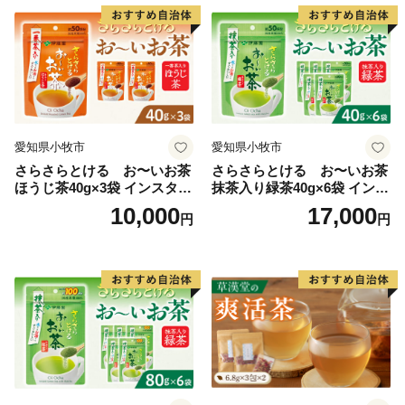
愛知県小牧市
愛知県小牧市
さらさらとける お〜いお茶
さらさらとける お〜いお茶
ほうじ茶40g×3袋 インスタン
抹茶入り緑茶40g×6袋 インス
トほうじ茶 粉末ほうじ茶 粉
タント緑茶 粉末緑茶 粉末茶
10,000
17,000
円
円
末茶 おーいお茶 粉末緑茶
おーいお茶 粉末緑茶