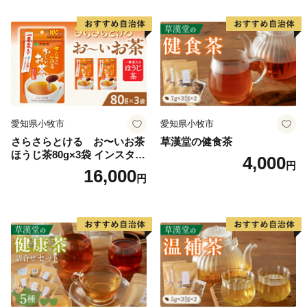
お願いします。
愛知県小牧市
愛知県小牧市
さらさらとける お〜いお茶
草漢堂の健食茶
ほうじ茶80g×3袋 インスタン
4,000
円
トほうじ茶 粉末ほうじ茶 粉
16,000
円
末茶 おーいお茶 粉末緑茶