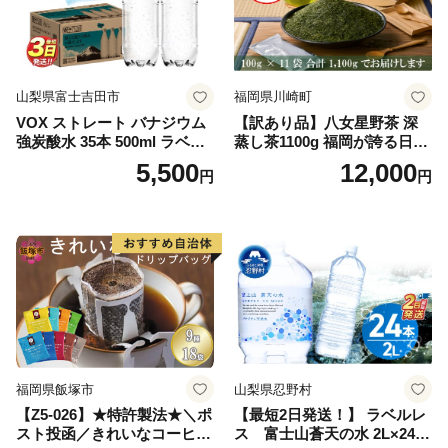
山梨県富士吉田市
福岡県川崎町
VOX ストレート バナジウム
【訳あり品】八女星野茶 深
強炭酸水 35本 500ml ラベル
蒸し茶1100g 福岡が誇る日本
レス【富士吉田市限定カート
茶_ 訳アリ 常温 お茶 茶袋 常
5,500
12,000
円
円
ン】
備品 おちゃ ocha 茶葉 緑茶
飲料 飲み物 八女 茶 日本茶
深むし茶 深蒸し 訳あり お茶
っぱ tea 八女茶 お手軽 簡単
小分け お土産 お取り寄せ グ
ルメ 福岡 九州 福岡県 国産
日本 ふかむし茶 ふかむし 家
庭用 自宅用 ちゃ りょくちゃ
ふかむしちゃ 急須 甘み 川崎
町 送料無料
福岡県飯塚市
山梨県忍野村
【Z5-026】★特許製法★＼ポ
【最短2日発送！】 ラベルレ
スト投函／きれいなコーヒー
ス 富士山蒼天の水 2L×24本