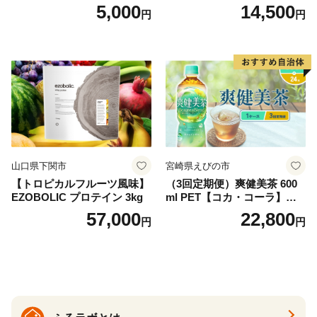
ドリップバッグ9種セット(18
（4ケース）※離島不可 天然
5,000
14,500
円
円
袋)ゆうパケットでお届け！
水 ミネラルウォーター 水 ペ
ットボトル 2000ml バナジウ
ム天然水 飲料水 軟水 鉱水 国
産 シリカ ミネラル 美容 備蓄
防災 長期保存 富士山 山梨県
忍野村
山口県下関市
宮崎県えびの市
【トロピカルフルーツ風味】
（3回定期便）爽健美茶 600
EZOBOLIC プロテイン 3kg
ml PET【コカ・コーラ】ペ
ットボトル 1ケース(24本) 定
57,000
22,800
円
円
期便 3回(72本) セット お茶
カフェインゼロ ノンカフェ
イン ハトムギ ブレンド茶 宮
崎県 えびの市 送料無料