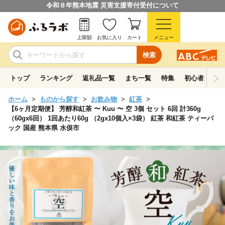
令和８年熊本地震 災害支援寄付受付について
上限額
お気に入り
カート
メニュー
検索
トップ
ランキング
返礼品一覧
まち一覧
特集
初心者ガイド
ホーム
ものから探す
お飲み物
紅茶
【6ヶ月定期便】 芳醇和紅茶 〜 Kuu 〜 空 3個 セット 6回 計360g
（60gx6回） 1回あたり60g （2gx10個入×3袋） 紅茶 和紅茶 ティーパ
ック 国産 熊本県 水俣市