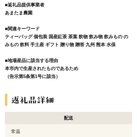
■返礼品提供事業者
あまたま農園
■関連キーワード
ティーバッグ 個包装 国産紅茶 茶葉 飲物 飲み物 飲みもの の
みもの 飲料 手土産 ギフト 贈り物 贈答 九州 熊本 水俣
■地場産品に該当する理由
本市内で生産されたものであるため
（告示第5条第1号に該当）
配送
常温