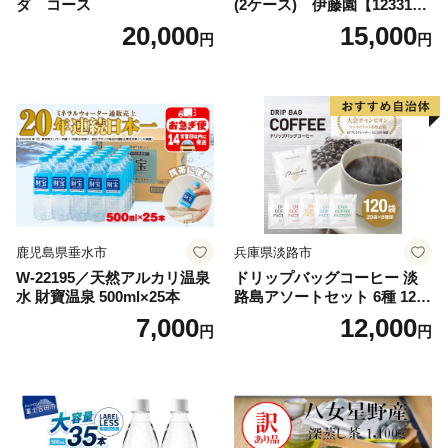
ダ コース
(2ケース) 伊藤園【123317
3】
20,000
15,000
円
円
鹿児島県垂水市
兵庫県淡路市
W-22195／天然アルカリ温泉
ドリップバッグコーヒー 淡
水 財寶温泉 500ml×25本
路島アソートセット 6種 120
袋 飲み比べ コーヒー
7,000
12,000
円
円