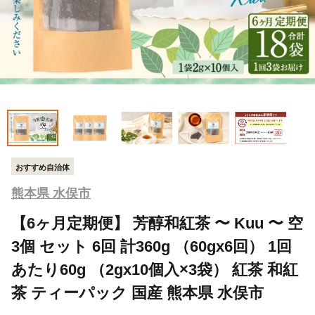
おすすめ自治体
熊本県 水俣市
【6ヶ月定期便】 芳醇和紅茶 〜 Kuu 〜 空
3個 セット 6回 計360g （60gx6回） 1回
あたり60g （2gx10個入×3袋） 紅茶 和紅
茶 ティーパック 国産 熊本県 水俣市