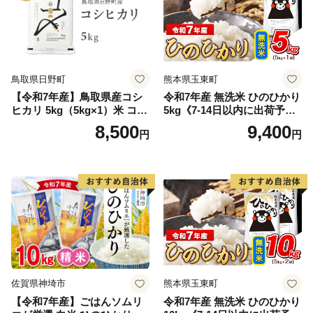
鳥取県日野町
熊本県玉東町
【令和7年産】鳥取県産コシ
令和7年産 無洗米 ひのひかり
ヒカリ 5kg（5kg×1）米 コシ
5kg《7-14日以内に出荷予定
ヒカリ こしひかり お米 白米
(土日祝除く)》コメ 米 無洗米
8,500
9,400
円
円
精米 5キロ おこめ こめ コメ
高レビュー｜人気米 熊本県
真空パック包装 真空包装 長
産米 お米 生活応援米
期保存 単一原料米 鳥取県日
野町産 Elevation
佐賀県神埼市
熊本県玉東町
【令和7年産】ごはんソムリ
令和7年産 無洗米 ひのひかり