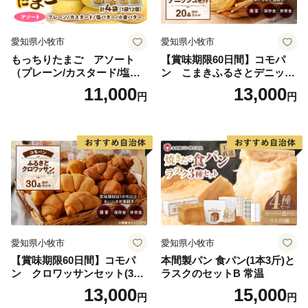
愛知県小牧市
愛知県小牧市
もっちりたまご アソート
【賞味期限60日間】コモパ
（プレーン/カスタード/塩バ
ン こまきふるさとデニッシ
ター/小倉バター）
ュセット（20個入り）／災害
11,000
13,000
円
円
用備蓄 保存食 非常食 防災グ
ッズにも
愛知県小牧市
愛知県小牧市
【賞味期限60日間】コモパ
本間製パン 食パン(1本3斤)と
ン クロワッサンセット(30
ラスクのセットB 常温
個入り)／災害用備蓄 保存食
13,000
15,000
円
円
非常食 防災グッズにも