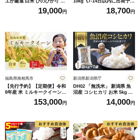
エが厳選 白米 ひのひかり 10
10kg《7-14日以内に出荷予定
kg【神埼市産 米 お米 精米 白
(土日祝除く)》コメ 米 無洗米
19,000
18,700
円
円
米 10kg 5kg×2 ひのひかり ブ
令和7年産 高レビュー｜人気
ランド米 食味鑑定士】(H063
米 熊本県産米 お米 生活応援
164)
米
福島県南相馬市
新潟県新潟県庁
【先行予約】【定期便】令和
DH02 「無洗米」 新潟県 魚
8年産 米 ミルキークイーン
沼産 コシヒカリ お米 5kg こ
白米 45kg (5kg×9回) | ミルキ
しひかり 精米 米（お米の美
153,000
14,000
円
円
ークイーン 米5kg 福島 福島
味しい炊き方ガイド付き）
県産 福島産 精米 お米 米 コ
メ 武田ファーム サムランド
福島県 南相馬市 cu006-ae