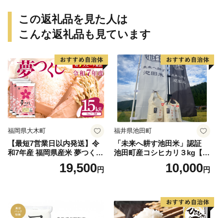
この返礼品を見た人は
こんな返礼品も見ています
福岡県大木町
福井県池田町
【最短7営業日以内発送】令
「未来へ耕す池田米」認証
和7年産 福岡県産米 夢つくし
池田町産コシヒカリ３kg【お
15kg 精米 ※北海道・沖縄・
1人様につき３セットまで】
19,500
10,000
円
円
離島は配送不可