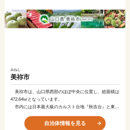
みねし
美祢市
美祢市は、山口県西部のほぼ中央に位置し、総面積は
472.64㎢となっています。
市内には日本最大級のカルスト台地『秋吉台』と東洋
屈指の大鍾乳洞『秋芳洞』などがあり、豊かな自然環境
や観光資源に恵まれています。
自治体情報を見る
2015年9月、市全域が『Mine秋吉台ジオパーク』とし