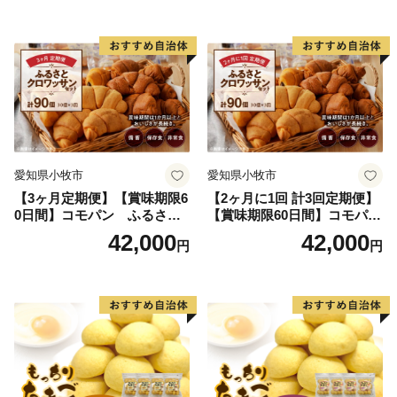
愛知県小牧市
愛知県小牧市
【3ヶ月定期便】【賞味期限6
【2ヶ月に1回 計3回定期便】
0日間】コモパン ふるさと
【賞味期限60日間】コモパ
クロワッサンセット（計90
ン ふるさとクロワッサンセ
42,000
42,000
円
円
個）／災害用備蓄 保存食 非
ット（計90個）／災害用備蓄
常食 防災グッズにも
保存食 非常食 防災グッズに
も