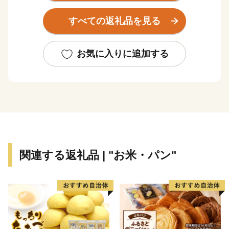
て日本ジオパークに認定されました。
すべての返礼品を見る
2026年4月にはユネスコ世界ジオパークとしても認定
されました。
美祢市では、地球の自然や歴史、文化の成り立ち、仕
お気に入りに追加する
組みを楽しみつつ学ぶ場所として、観光客のみならず、
地域のこどもから大人までもがその魅力を肌で感じて生
活しています。
そんな豊かな自然が生み出した逸品を是非ご堪能くだ
さい。
関連する返礼品 | "お米・パン"