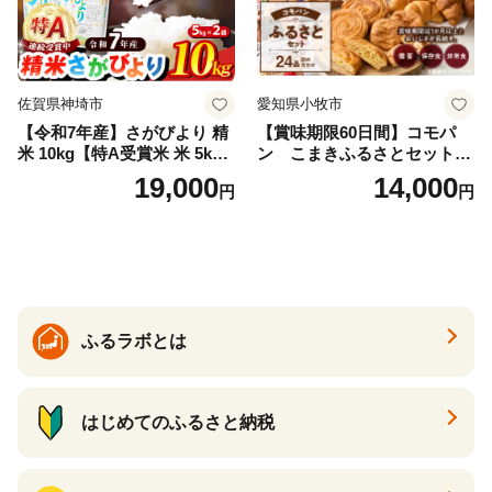
佐賀県神埼市
愛知県小牧市
【令和7年産】さがびより 精
【賞味期限60日間】コモパ
米 10kg【特A受賞米 米 5kg×
ン こまきふるさとセット
2袋 お米 コメ こめ 国産 美味
（24個入り）／災害用備蓄
19,000
14,000
円
円
しい ブランド米 人気 ランキ
保存食 非常食 防災グッズに
ング 増田米穀】(H015224)
も
ふるラボとは
はじめてのふるさと納税