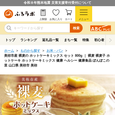
令和８年熊本地震 災害支援寄付受付について
上限額
お気に入り
カート
メニュー
検索
トップ
ランキング
返礼品一覧
まち一覧
特集
初心者ガイド
ホーム
ものから探す
お米・パン
美祢市産 裸麦の ホットケーキミックス セット 800g ｜ 裸麦 裸麦子 ホ
ットケーキ ホットケーキミックス 健康 ヘルシー 健康食品 ぽんぽこの
里 山口県 美祢市 美祢