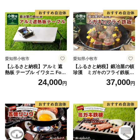
ンプ 極厚 溝加工 アウトドア
ンプギア ソロ ソロキャンプ
受け取りできるよう設定をお願いします。
用品 キャンプギア 鉄板料理
日本製
日本製 愛知県 送料無料
愛知県小牧市
愛知県小牧市
【ふるさと納税】アルミ 遮
【ふるさと納税】鍛冶屋の頓
熱板 テーブル イワタニ Fore
珍漢 ミガキのフライ鉄板
Winds Micro Camp Stove F
F220S アウトドア キャンプ
24,000
37,000
円
円
W-MS01専用 折り畳みテーブ
ソロ ソロキャンプ グランピ
ル コンパクト 軽量 堅牢 風防
ング BBQ フライパン 調理器
用切板 アウトドア キャンプ
具 ミガキ鉄板 日本製
ソロ ソロキャンプ グランピ
ング バーナー 風防 鍛冶屋の
頓珍漢 愛知県 小牧市 送料無
料