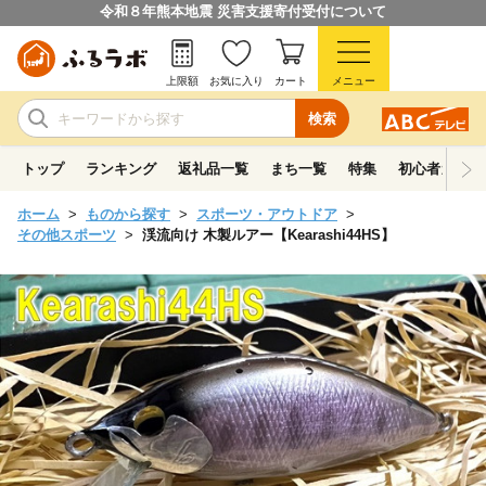
令和８年熊本地震 災害支援寄付受付について
上限額
お気に入り
カート
メニュー
検索
トップ
ランキング
返礼品一覧
まち一覧
特集
初心者ガイド
ホーム
ものから探す
スポーツ・アウトドア
その他スポーツ
渓流向け 木製ルアー【Kearashi44HS】