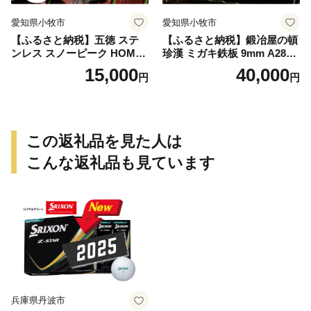
愛知県小牧市
愛知県小牧市
【ふるさと納税】五徳 ステ
【ふるさと納税】鍛冶屋の頓
ンレス スノーピーク HOME
珍漢 ミガキ鉄板 9mm A280T
&CAMP バーナー専用 専用
9 イワタニ 炉ばた大将 炙り
15,000
40,000
円
円
五徳 軽量 変形しにくい ずれ
や 専用 キャンプ ステンレス
にくい 滑り止め加工 錆びに
製ハンドル 栓抜き 簡易包装
くい 水洗い 曲げ加工 鍛冶屋
純国産製品 おうち時間 アウ
の頓珍漢 日本製 アウトドア
トドア お取り寄せ 送料無料
キャンプ 送料無料
この返礼品を見た人は
こんな返礼品も見ています
兵庫県丹波市