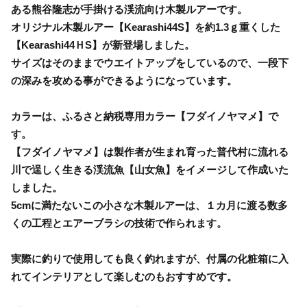
ある熊谷隆志が手掛ける渓流向け木製ルアーです。
オリジナル木製ルアー【Kearashi44S】を約1.3ｇ重くした
【Kearashi44ＨS】が新登場しました。
サイズはそのままでウエイトアップをしているので、一段下
の深みを攻める事ができるようになっています。
カラーは、ふるさと納税専用カラー【フダイノヤマメ】で
す。
【フダイノヤマメ】は製作者が生まれ育った普代村に流れる
川で逞しく生きる渓流魚【山女魚】をイメージして作成いた
しました。
5cmに満たないこの小さな木製ルアーは、１カ月に渡る数多
くの工程とエアーブラシの技術で作られます。
実際に釣りで使用しても良く釣れますが、付属の化粧箱に入
れてインテリアとして楽しむのもおすすめです。