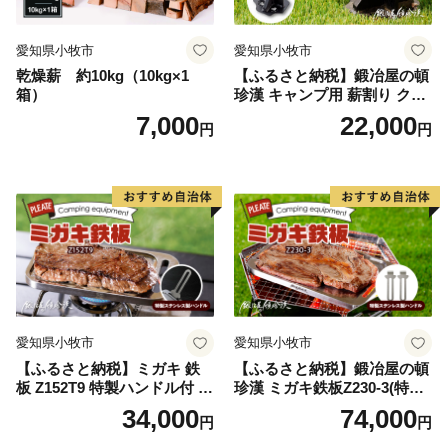
◇受領証明書・ワンストップ申告特例申請書の送付につ
愛知県小牧市
愛知県小牧市
いて◇
乾燥薪 約10kg（10kg×1
【ふるさと納税】鍛冶屋の頓
箱）
珍漢 キャンプ用 薪割り クサ
受領証明書・ワンストップ申告特例申請書（ご希望の方
ビ 簡単に割れる 転びにくい
7,000
22,000
のみ）は
円
円
ソロキャンプ 女性 お子様 黒
お礼の品とは別に普代村役場政策推進室より郵送（返信
色塗装 国内 自社工場 手作り
おうち時間 アウトドア お取
用封筒（切手不要）も同封）します。
り寄せ 愛知県 小牧市 送料無
（お申込みから1週間ほどでお届けします。ただし、年
料
末年始はお時間をいただく場合がございます。）
※オンラインワンストップ申請は、「自治体マイペー
ジ」をご利用いただけます。
◇生スルメイカ、生うに等の発送について◇
愛知県小牧市
愛知県小牧市
普代村では新鮮な海産物をお届けするため、
【ふるさと納税】ミガキ 鉄
【ふるさと納税】鍛冶屋の頓
生スルメイカ、生うになどの発送の際には発送日に
板 Z152T9 特製ハンドル付 鍛
珍漢 ミガキ鉄板Z230-3(特製
冶屋の頓珍漢 メスティン収
ハンドル付)キャンプ アウト
メールでご案内しています。
34,000
74,000
円
円
納可能 キャンプ アウトドア
ドア BBQ グランピング 極厚
※ 『f-furusato@vill.fudai.iwate.jp』からのメールをお
BBQ グランピング ソロキャ
溝加工 アウトドア用品 キャ