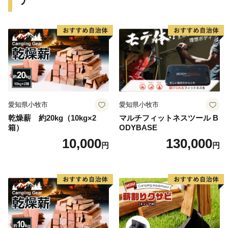
ア"
季折々・大自然の恵みたっぷりの特産品をお届けしま
す。
【”青の国ふだい”って？】
青い空から青い海への美しいグラデーション。
四季や時間によって変化する様々な「青色」に
普代村の各地で出会うことが出来ます。
見たことがない青色、
愛知県小牧市
愛知県小牧市
心に残る青色、
乾燥薪 約20kg（10kg×2
マルチフィットネスツール B
誰かに伝えたい青色が普代村にはあるのです。
箱）
ODYBASE
10,000
130,000
円
円
【お問い合わせ先】
普代村役場 政策推進室
〒028-8392
岩手県下閉伊郡普代村9-13-2
0194-35-2114（電話）
0194-35-3017（ファックス）
f-furusato@vill.fudai.iwate.jp（e-mail）