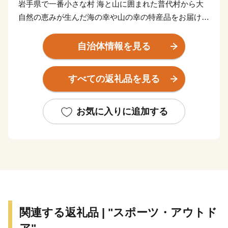
岩手県で一番小さな村 海と山に囲まれた普代村から大
自然の恵みが生んだ海の幸や山の幸の特産品をお届けし
ます！
普代村（ふだいむら）は、人口2,362人（令和５年12月
自治体情報を見る
時点）の海と山に囲まれた自然豊かな岩手県で一番小さ
な村です。
すべての返礼品を見る
（なんと村にはコンビニもありません。）
北には久慈市、野田村、西には岩泉町、南には田野畑
村、宮古市、東には雄大な太平洋といった位置になりま
お気に入りに追加する
す。
水産業が普代村の基幹産業となっており、暖流と寒流が
交わる普代の海は海産物の宝庫です。一年を通して新鮮
な海産物が豊富に水揚げされています。
さらに冷涼な気候を生かした農林業も盛んです。
また、近年は普代村の特産品である「昆布」を使った商
品開発にも力を入れています。
関連する返礼品 | "スポーツ・アウトド
小さいながらも魅力がたっぷり詰まった普代村から、四