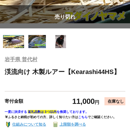
売り切れ
岩手県 普代村
渓流向け 木製ルアー【Kearashi44HS】
11,000
寄付金額
在庫なし
円
一度に決済する
返礼品数は３つ以内
を推奨しております。
🔰ふるさと納税が初めての方、詳しく知りたい方は
こちら
でご確認ください。
仕組みについて知る
上限額を調べる