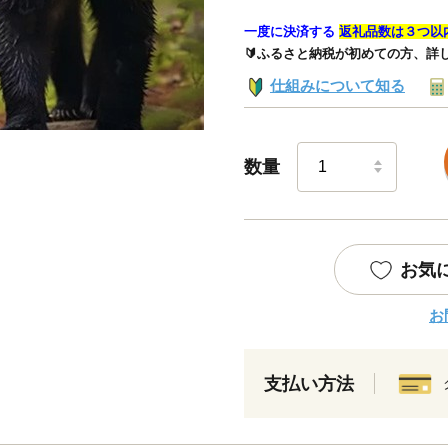
一度に決済する
返礼品数は３つ以
🔰ふるさと納税が初めての方、詳
仕組みについて知る
数量
お気
お
支払い方法