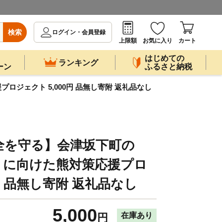
検索
ログイン・会員登録
上限額
お気に入り
カート
はじめての
ランキング
ーン
ふるさと納税
ジェクト 5,000円 品無し寄附 返礼品なし
全を守る】会津坂下町の
」に向けた熊対策応援プロ
0円 品無し寄附 返礼品なし
5,000
在庫あり
円