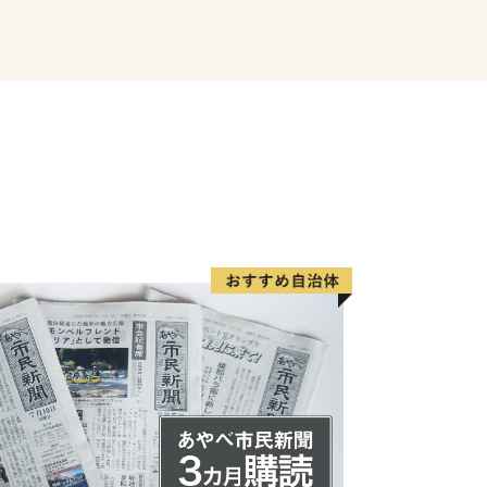
ても全国的に知られており、馬刺しはそ
し』とも称されることもあり会津坂下町
育てたコシヒカリなど銘柄米は、甘み・
の美味しさは格別で、毎日食べるご飯だ
米を召し上がってください。
れなど馬の革を使った製品も他ではなか
です。
らかな水で育てられた酒米を使った清酒
の大変美味しいお酒が目白押しです。
でいただきたい全国的な銘柄のお酒もご