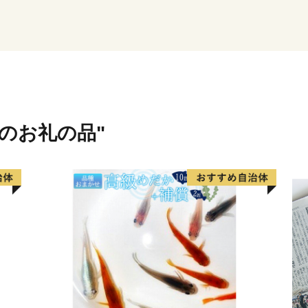
主に米・馬刺しの産地とし
の鮮やかな桜色から『桜刺
自慢のひと品です。
さらに、肥よくな田んぼで
食感共に毎年『特Ａ』でそ
域のお礼の品"
からこそ美味しく安全なお
また、大人お洒落な名刺入
なか手に入らない逸品揃い
清酒蔵元さんも活発で、清
は辛党の方でなくても納得
日本酒党なら是非とも飲ん