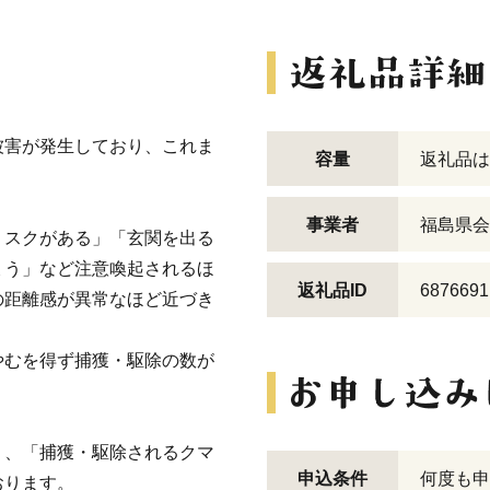
被害が発生しており、これま
容量
返礼品は
事業者
福島県会
リスクがある」「玄関を出る
ょう」など注意喚起されるほ
返礼品ID
6876691
の距離感が異常なほど近づき
やむを得ず捕獲・駆除の数が
く、「捕獲・駆除されるクマ
申込条件
何度も申
おります。