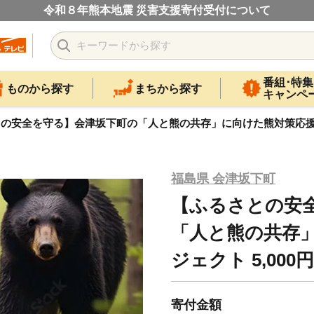
令和８年熊本地震 災害支援寄付受付について
番組･特集
ものから探す
まちから探す
キャンペ
の安全を守る】会津坂下町の「人と熊の共存」に向けた熊対策応援プロ
福島県 会津坂下町
【ふるさとの安
「人と熊の共存
ジェクト 5,00
寄付金額