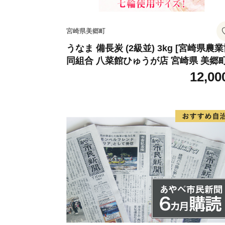
宮崎県美郷町
うなま 備長炭 (2級並) 3kg [宮崎県農
同組合 八菜館ひゅうが店 宮崎県 美郷町
1ap0012] BBQ 七輪 焼肉 高火力 遠赤
12,00
線 長時間 燃焼 煙少 消臭 白炭 キャン
バーベキュー 宮崎県 産 送料無料