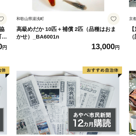
準備しております。
和歌山県湯浅町
京
濃厚クリーミィでミルキー
ったヨーグルトのお酒など
業協
高級めだか 10匹＋補償 2匹（品種はおま
【
 3
かせ）_BA6001n
（
外
/
0
13,000
このほかにも、二百年もの
円
円
プ
1
どの発酵食品の数々。
山々に囲まれた寒暖差のあ
い季節の野菜や果物等多数
さらには、伝統的な手仕事
クッションなど取り揃えて
地域産業を盛り立てるため
なって頑張っておりますの