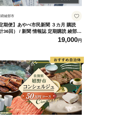
都府綾部市
なヨーグルトや、清酒と組み合わせて作
は女性の方にも人気のお品。
定期便】あやべ市民新聞 ３カ月 購読
計36回） / 新聞 情報誌 定期購読 綾部市
 株式会社あやべ市民新聞社［BSCB00
19,000
歴史のある醸造さんが作る味噌や醤油な
円
］
る土地でつくられた、甘くてみずみずし
提供いたしております。
の工芸品から日本中で人気の最新ビーズ
おります。
、事業者さんはじめ会津坂下町も一丸と
で、皆様の変わらぬご支援を賜りますよ