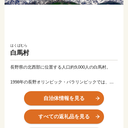
はくばむら
白馬村
長野県の北西部に位置する人口約9,000人の白馬村。
1998年の長野オリンピック・パラリンピックでは、ス
キーのアルペン・ジャンプ・クロスカントリー・ノルデ
ィック複合の開催地となり、世界に"Hakuba"の名前が知
自治体情報を見る
られました。
また、上村愛子さんや渡部暁斗選手など、これまでの多
すべての返礼品を見る
くのオリンピック選手を輩出しています。