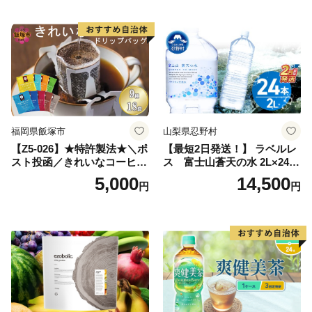
深むし茶 深蒸し 訳あり お茶
っぱ tea 八女茶 お手軽 簡単
小分け お土産 お取り寄せ グ
ルメ 福岡 九州 福岡県 国産
日本 ふかむし茶 ふかむし 家
庭用 自宅用 ちゃ りょくちゃ
ふかむしちゃ 急須 甘み 川崎
町 送料無料
福岡県飯塚市
山梨県忍野村
【Z5-026】★特許製法★＼ポ
【最短2日発送！】 ラベルレ
スト投函／きれいなコーヒー
ス 富士山蒼天の水 2L×24本
ドリップバッグ9種セット(18
（4ケース）※離島不可 天然
5,000
14,500
円
円
袋)ゆうパケットでお届け！
水 ミネラルウォーター 水 ペ
ットボトル 2000ml バナジウ
ム天然水 飲料水 軟水 鉱水 国
産 シリカ ミネラル 美容 備蓄
防災 長期保存 富士山 山梨県
忍野村