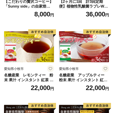
【こだわりの贅沢コーヒー】
【2ヶ月に1回 計3回定期
「Sunny side」の自家焙煎珈
便】植物性乳酸菌ラブレW
琲こまきブレンド（200g）
プレーン36本（計108本）
8,000
36,000
円
円
愛知県小牧市
愛知県小牧市
名糖産業 レモンティー 粉
名糖産業 アップルティー
末 果汁 インスタント 紅茶 ビ
粉末 果汁 インスタント 紅茶
タミンC 袋 ロングセラー 粉
ティー ビタミンC 袋 ロング
22,000
22,000
円
円
末飲料 粉末茶 簡単 手軽 ホッ
セラー 粉末飲料 粉末茶 簡単
ト アイス
手軽 ホット アイス