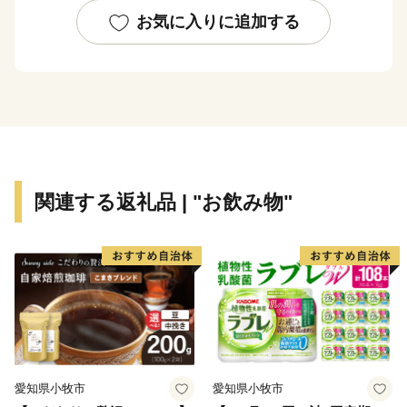
近年は、国内最大級のスキー場とパウダースノーを目的
お気に入りに追加する
に海外からの観光客が増加しており、国内外からの移住
者も増えています。
そして、登山やアウトドア・アクテビティなど、グリー
ンシーズンも楽しみがたくさん！
官民一体となって世界水準の国際山岳観光地を目指し
て、地域資源を活用した魅力ある村づくりを進めていま
関連する返礼品 | "お飲み物"
す。
美しい景観、多様なアクティビティ、美味しい食べ物、
温かいおもてなし。
四季を通じて、来て、観て、食べて、白馬村を応援して
ください！
愛知県小牧市
愛知県小牧市