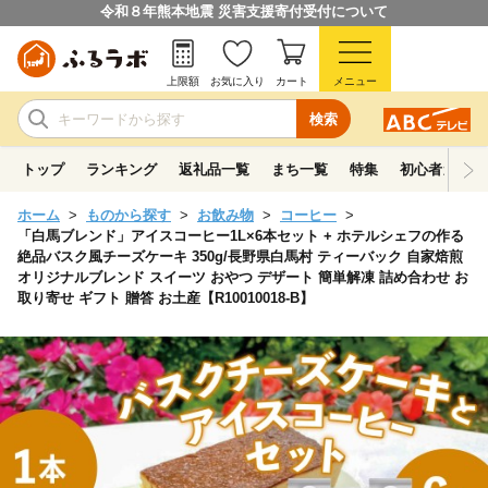
令和８年熊本地震 災害支援寄付受付について
上限額
お気に入り
カート
メニュー
検索
トップ
ランキング
返礼品一覧
まち一覧
特集
初心者ガイド
ホーム
ものから探す
お飲み物
コーヒー
「白馬ブレンド」アイスコーヒー1L×6本セット + ホテルシェフの作る
絶品バスク風チーズケーキ 350g/長野県白馬村 ティーバック 自家焙煎
オリジナルブレンド スイーツ おやつ デザート 簡単解凍 詰め合わせ お
取り寄せ ギフト 贈答 お土産【R10010018-B】