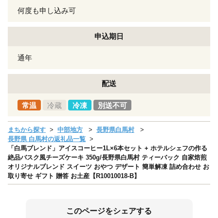
何度も申し込み可
申込期日
通年
配送
常温
冷蔵
冷凍
別送不可
まちから探す
中部地方
長野県白馬村
長野県 白馬村の返礼品一覧
「白馬ブレンド」アイスコーヒー1L×6本セット + ホテルシェフの作る
絶品バスク風チーズケーキ 350g/長野県白馬村 ティーバック 自家焙煎
オリジナルブレンド スイーツ おやつ デザート 簡単解凍 詰め合わせ お
取り寄せ ギフト 贈答 お土産【R10010018-B】
このページをシェアする