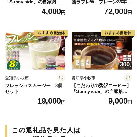
「Sunny side」の自家焙煎珈
菌ラブレW プレーン36本
琲ストロングブレンド（100
（計216本）
4,000
72,000
円
円
g）
愛知県小牧市
愛知県小牧市
フレッシュスムージー 8個
【こだわりの贅沢コーヒー】
セット
「Sunny side」の自家焙煎珈
琲ブレンド珈琲飲み比べセッ
19,000
9,000
円
円
ト（300g）
この返礼品を見た人は