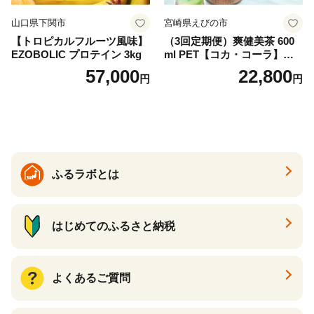
山口県下関市
宮崎県えびの市
【トロピカルフルーツ風味】
（3回定期便）爽健美茶 600
EZOBOLIC プロテイン 3kg
ml PET【コカ・コーラ】ペ
ットボトル 1ケース(24本) 定
57,000
22,800
円
円
期便 3回(72本) セット お茶
カフェインゼロ ノンカフェ
イン ハトムギ ブレンド茶 宮
崎県 えびの市 送料無料
ふるラボとは
はじめてのふるさと納税
よくあるご質問