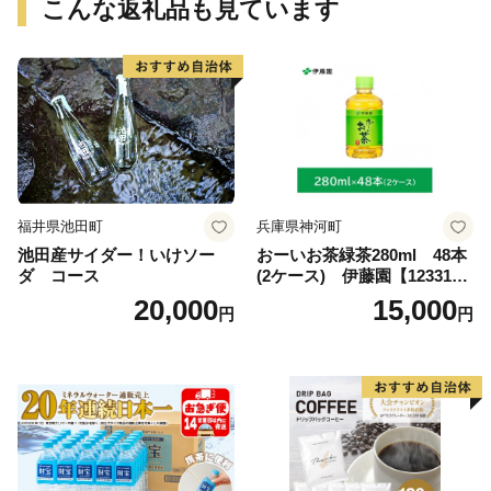
こんな返礼品も見ています
福井県池田町
兵庫県神河町
池田産サイダー！いけソー
おーいお茶緑茶280ml 48本
ダ コース
(2ケース) 伊藤園【123317
3】
20,000
15,000
円
円