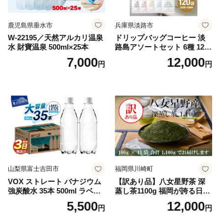
鹿児島県垂水市
兵庫県淡路市
W-22195／天然アルカリ温泉
ドリップバッグコーヒー 淡
水 財寶温泉 500ml×25本
路島アソートセット 6種 120
袋 飲み比べ コーヒー
7,000
12,000
円
円
山梨県富士吉田市
福岡県川崎町
VOX ストレート バナジウム
【訳あり品】八女星野茶 深
強炭酸水 35本 500ml ラベル
蒸し茶1100g 福岡が誇る日本
レス【富士吉田市限定カート
茶_ 訳アリ 常温 お茶 茶袋 常
5,500
12,000
円
円
ン】
備品 おちゃ ocha 茶葉 緑茶
飲料 飲み物 八女 茶 日本茶