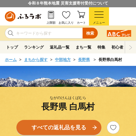
令和８年熊本地震 災害支援寄付受付について
上限額
お気に入り
カート
メニュー
検索
トップ
ランキング
返礼品一覧
まち一覧
特集
初心者ガイド
ホーム
まちから探す
中部地方
長野県
長野県白馬村
ながのけんはくばむら
長野県 白馬村
すべての返礼品を見る