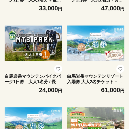
2500円分 / 長野県白馬村 M
県白馬村 MTB マウンテン
33,000
47,000
円
円
TB マウンテンリゾート ア
リゾート アクティビティ
クティビティ アウトドア
アウトドア ブランコ マウ
ブランコ マウンテンハーバ
ンテンハーバー 絶景の北ア
ー 絶景の北アルプス 犬連
ルプス 犬連れ【L020074
れ【L0200746】
5】
白馬岩岳マウンテンバイクパ
白馬岩岳マウンテンリゾート
ーク1日券 大人1名分 / 長野
入場券 大人2名チケット＋金
県白馬村 MTB マウンテン
券10000円分 / 長野県白馬
24,000
61,000
円
円
リゾート アクティビティ
村 ゴンドラリフト往復券 マ
アウトドア ブランコ マウ
ウンテンリゾート アクティ
ンテンハーバー 絶景の北ア
ビティ アウトドア ブラン
ルプス 犬連れ【L020074
コ マウンテンハーバー 絶
4】
景の北アルプス 犬連れ【L0
200743】