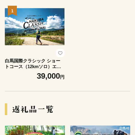
1
白馬国際クラシック ショー
トコース（12kmソロ）エン
トリー 2026年9月13日(日)
39,000
円
開催/長野県白馬村 北アルプ
ス 参加 申し込み トレラン ト
レイルランニング サロモ
ン SALOMON レース イベ
ント 大会