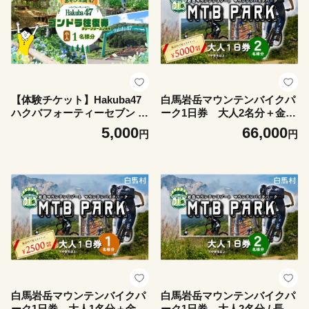
【体験チケット】Hakuba47
白馬岩岳マウンテンバイクパ
ハクバフォーティーセブン ゴ
ーク1日券 大人2名分＋金券
ンドラ往復乗車券 小人1名様
2500円分 / 長野県白馬村 M
5,000
66,000
円
円
マウンテンスポーツパーク 絶
TB マウンテンリゾート ア
景 展望 雲海 北アルプス 白馬
クティビティ アウトドア
連峰 避暑 アウトドア アクテ
ブランコ マウンテンハーバ
ィビティ 観光 旅行券 長野県
ー 絶景の北アルプス 犬連
白馬村【L0980736】
れ【L0200747】
白馬岩岳マウンテンバイクパ
白馬岩岳マウンテンバイクパ
ーク1日券 大人1名分＋金券
ーク1日券 大人2名分 / 長野