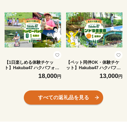
名様 キャンプ体験 アウトド
クティビティ セット券 マウ
ア体験 初心者 親子 ファミリ
ンテンスポーツパーク 絶景
ー 子供 自然体験 サバイバル
展望 雲海 北アルプス 白馬連
夏休み 思い出 北アルプス 観
峰 避暑 アウトドア 夏休み 家
光 旅行券 長野県白馬村【L09
族 観光 旅行券 長野県白馬村
80740】
【L0980739】
【1日楽しめる体験チケッ
【ペット同伴OK・体験チケ
ト】Hakuba47 ハクバフォー
ット】Hakuba47 ハクバフォ
ティーセブン ハッピーパック
ーティーセブン ゴンドラ往復
18,000
13,000
円
円
大人1名様 ゴンドラ往復＋ア
乗車券 大人1名様＋ペット1
クティビティ セット券 マウ
匹 犬 愛犬 わんちゃん ドッグ
ンテンスポーツパーク 絶景
フレンドリー 絶景 展望 雲海
展望 雲海 北アルプス 白馬連
北アルプス 白馬連峰 避暑 ア
すべての返礼品を見る
峰 避暑 アウトドア 夏休み 家
ウトドア アクティビティ 観
族 観光 旅行券 長野県白馬村
光 旅行券 長野県白馬村【L09
【L0980738】
80737】