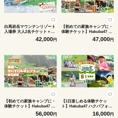
白馬岩岳マウンテンリゾート
【初めての家族キャンプに・
入場券 大人2名チケット＋金
体験チケット】Hakuba47 ハ
券5000円分 / 長野県白馬村
クバフォーティーセブン 家族
42,000
47,000
円
円
ゴンドラリフト往復券 マウン
deサバイバルキャンプ 小人1
テンリゾート アクティビテ
名様 キャンプ体験 アウトド
ィ アウトドア ブランコ
ア体験 初心者 親子 ファミリ
マウンテンハーバー 絶景の
ー こども 小学生 自然体験 サ
北アルプス 犬連れ【L02007
バイバル 夏休み 思い出 北ア
42】
ルプス 観光 旅行券 長野県白
馬村【L0980741】
【初めての家族キャンプに・
【1日楽しめる体験チケッ
体験チケット】Hakuba47 ハ
ト】Hakuba47 ハクバフォー
クバフォーティーセブン 家族
ティーセブン ハッピーパック
56,000
16,000
円
円
deサバイバルキャンプ 大人1
小人1名様 ゴンドラ往復＋ア