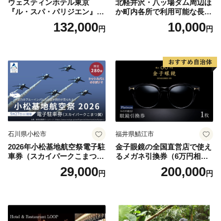
ウェスティンホテル東京
北軽井沢・八ッ場ダム周辺ほ
『ル・スパ・パリジエン』選
か町内各所で利用可能な長野
べるボディセラピー90分/1名
原町ふるさと感謝券（3,000
132,000
10,000
円
円
円分）【トラベル 観光 旅行
お土産 群馬県 長野原町 北軽
井沢】
石川県小松市
福井県鯖江市
2026年小松基地航空祭電子駐
金子眼鏡の全国直営店で使え
車券（スカイパークこまつ
るメガネ引換券（6万円相
翼） 駐車場 シャトルバスの
当） Platinum
29,000
200,000
円
円
りばすぐ 石川県 小松市