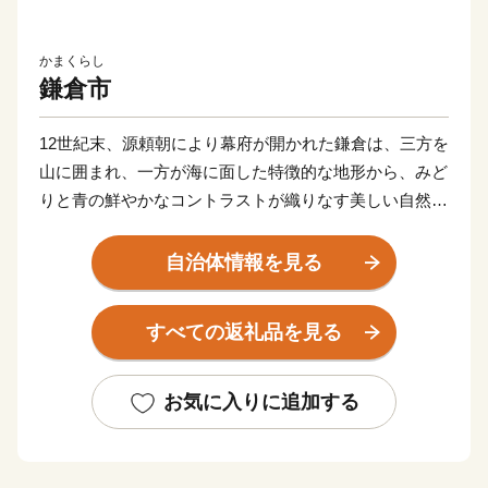
かまくらし
鎌倉市
12世紀末、源頼朝により幕府が開かれた鎌倉は、三方を
山に囲まれ、一方が海に面した特徴的な地形から、みど
りと青の鮮やかなコントラストが織りなす美しい自然景
観に恵まれたまちです。
自治体情報を見る
そして、今も残る多くの神社仏閣などの歴史的遺産は、
長い年月のなかで守り続けられ、今日でも中世の社会を
すべての返礼品を見る
支えた繁栄の歴史と華やかな文化を現在に伝えていま
す。
お気に入りに追加する
鎌倉市では、先人たちから受け継いだ美しい自然景観や
歴史的遺産を大切にし、次の世代に確かなかたちで引き
継いでいくため、ふるさと寄附金を通じた皆様からの応