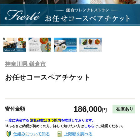
神奈川県 鎌倉市
お任せコースペアチケット
186,000
寄付金額
在庫あり
円
一度に決済する
返礼品数は３つ以内
を推奨しております。
🔰ふるさと納税が初めての方、詳しく知りたい方は
こちら
でご確認ください。
仕組みについて知る
上限額を調べる