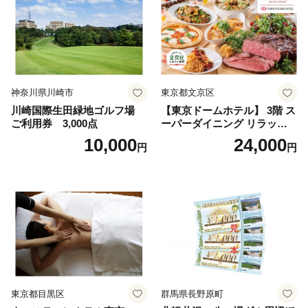
神奈川県川崎市
東京都文京区
川崎国際生田緑地ゴルフ場
【東京ドームホテル】 3階 ス
ご利用券 3,000点
ーパーダイニング リラッサ
ランチブッフェ お食事券 大
10,000
24,000
円
円
人1名様分 関東 東京 ご利用
券 ランチ 昼食 食事券 レスト
ラン ブッフェ 東京都 お食事
券
東京都目黒区
群馬県長野原町