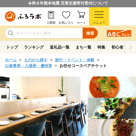
令和８年熊本地震 災害支援寄付受付について
上限額
お気に入り
カート
メニュー
検索
トップ
ランキング
返礼品一覧
まち一覧
特集
初心者ガイド
ホーム
ものから探す
旅行・イベント・体験
お食事券・入場券・優待券
お任せコースペアチケット