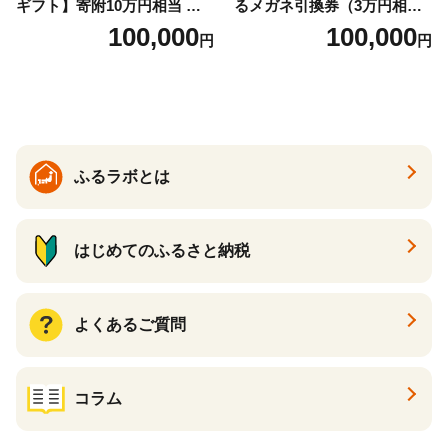
ギフト】寄附10万円相当 あ
るメガネ引換券（3万円相
とから選べる！ ギフト いく
当） Bronze
100,000
100,000
円
円
ら ほたて 海鮮 牛肉 別海町
ケーキ アイス （ 後から 選べ
る カタログ カタログポイン
ト カタログギフト あとから
カタログ あとからカタログ
ポイント あとからカタログ
ギフト ふるさと納税 ）
ふるラボとは
はじめてのふるさと納税
よくあるご質問
コラム