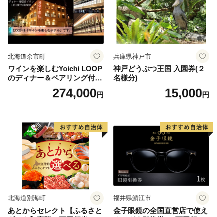
北海道余市町
兵庫県神戸市
ワインを楽しむYoichi LOOP
神戸どうぶつ王国 入園券(２
のディナー＆ペアリング付宿
名様分)
泊プラン＜デラックスツイン
274,000
15,000
円
円
＞
北海道別海町
福井県鯖江市
あとからセレクト【ふるさと
金子眼鏡の全国直営店で使え