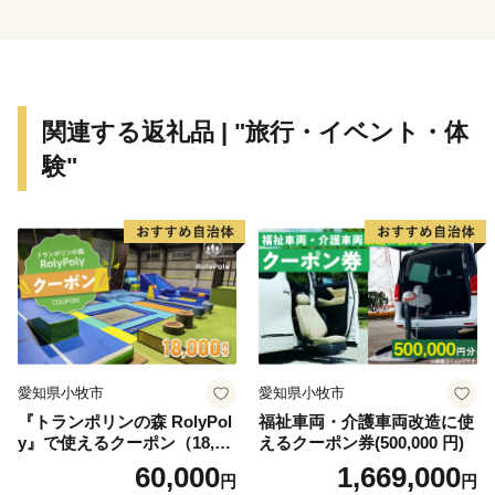
援を心よりお待ちしております。
＊＊＊＊＊＊＊＊＊＊＊＊＊＊＊＊＊＊＊＊＊＊＊＊＊
＊＊＊＊＊＊＊
関連する返礼品 | "旅行・イベント・体
験"
【お知らせ】
鎌倉市は、総務大臣通知により、ふるさと納税の対象と
なる地方団体としての指定を受けております。
【担当課連絡先】
鎌倉市文化観光部産業課ふるさと寄附金担当
電話 0467-61-3845
FAX 0467-23-8700
愛知県小牧市
愛知県小牧市
メール furusatokifu@city.kamakura.kanagawa.jp
『トランポリンの森 RolyPol
福祉車両・介護車両改造に使
y』で使えるクーポン（18,00
えるクーポン券(500,000 円)
0円）
60,000
1,669,000
円
円