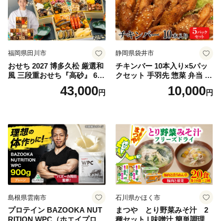
福岡県田川市
静岡県袋井市
おせち 2027 博多久松 厳選和
チキンバー 10本入り×5パッ
風 三段重おせち『高砂』 6.5
クセット 手羽先 惣菜 弁当 お
寸 3段重 2～3人前 おせち料
かず お酒 おつまみ ギフト キ
43,000
10,000
円
円
理 重箱 お正月 冷凍おせち 縁
ャンプ アウトドア キャンプ
起物 祝箸付 福岡 お節 オセチ
飯 保存食 非常食 鶏肉 肉 お
oseti osechi お祝い 迎春おせ
肉 鶏 人気 厳選 静岡県袋井市
ち 本格おせち おせち予約 年
末 年始 お取り寄せ 新春 贅沢
おせち こだわりおせち 惣菜
老舗おせち ふるさと納税お
せち 御節 お節料理 正月 調理
不要 おせち料理2027
島根県雲南市
石川県かほく市
プロテイン BAZOOKA NUT
まつや とり野菜みそ汁 2
RITION WPC（ホエイプロテ
種セット | 味噌汁 簡単調理