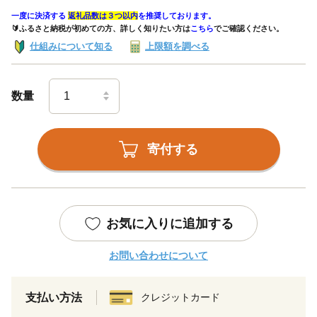
一度に決済する
返礼品数は３つ以内
を推奨しております。
🔰ふるさと納税が初めての方、詳しく知りたい方は
こちら
でご確認ください。
仕組みについて知る
上限額を調べる
数量
寄付する
お気に入りに追加する
お問い合わせについて
支払い方法
クレジットカード