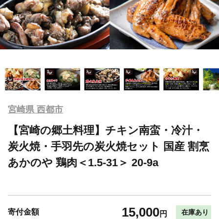
宮崎県 西都市
【宮崎の郷土料理】チキン南蛮・冷汁・
炭火焼・手羽先の炭火焼セット 国産 割烹
あかのや 鶏肉＜1.5-31＞ 20-9a
15,000
寄付金額
在庫あり
円