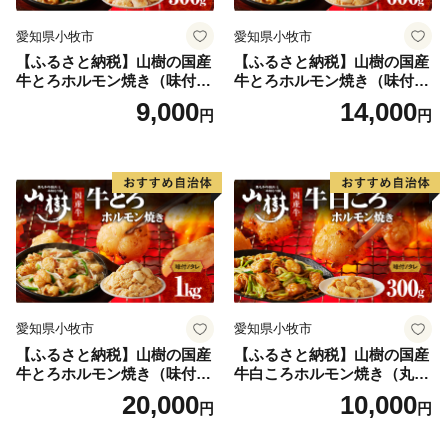
愛知県小牧市
愛知県小牧市
【ふるさと納税】山樹の国産
【ふるさと納税】山樹の国産
牛とろホルモン焼き（味付/
牛とろホルモン焼き（味付/
タレ） 300g
タレ） 600g ホルモン 肉
9,000
14,000
円
円
牛肉 山樹 国産牛 とろホルモ
ン焼き 300g×2パック 計600g
味付 タレ プリプリ 小腸 味噌
タレ にんにく バーベキュー
BBQ 炒め物 ホルモン丼 野菜
炒め 焼きうどん 下処理済み
愛知県 小牧市 冷凍 送料無料
愛知県小牧市
愛知県小牧市
【ふるさと納税】山樹の国産
【ふるさと納税】山樹の国産
牛とろホルモン焼き（味付
牛白ころホルモン焼き（丸
き/タレ）1kg
腸）味付 300g 肉 牛肉 山
20,000
10,000
円
円
樹 国産牛 白ころホルモン焼
き 300g 丸腸 味付 プリプリ