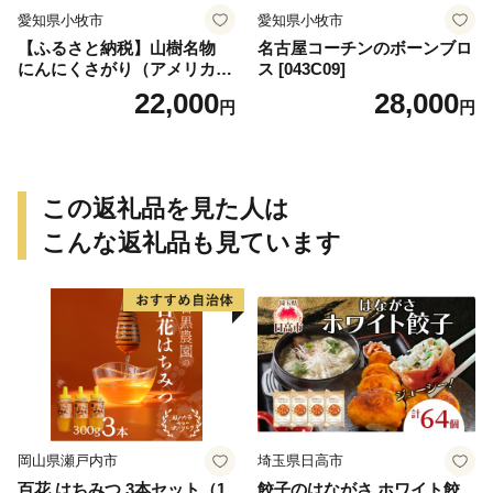
愛知県小牧市
愛知県小牧市
【ふるさと納税】山樹名物
名古屋コーチンのボーンブロ
にんにくさがり（アメリカ産
ス [043C09]
サガリ）1kg
22,000
28,000
円
円
この返礼品を見た人は
こんな返礼品も見ています
岡山県瀬戸内市
埼玉県日高市
百花 はちみつ 3本セット（1
餃子のはながさ ホワイト餃