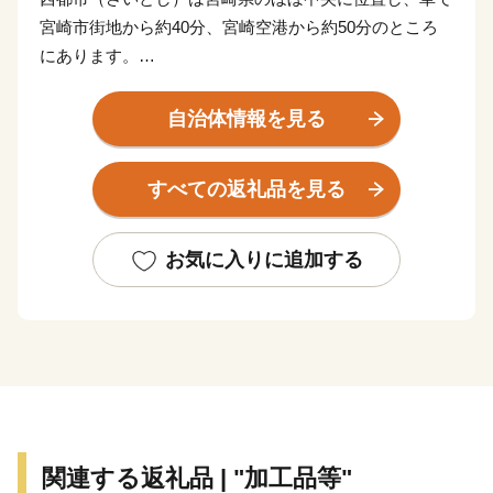
宮崎市街地から約40分、宮崎空港から約50分のところ
にあります。
かつては古代日向の都として栄え、『古事記』『日本書
紀』に登場する伝承地が市内に数多く残るとともに、日
自治体情報を見る
本最大の319基の古墳が集まる国の特別史跡「西都原
（さいとばる）古墳群」や、天正遣欧少年使節の正使と
すべての返礼品を見る
してローマ法王に謁見した伊東マンショが誕生した国の
史跡「都於郡（とのこおり）城跡」があるなど歴史ロマ
ンあふれるまちです。
お気に入りに追加する
西都原台地には、春は桜・菜の花が、秋はコスモス約
300万本が咲き誇り、年間約100万人の観光客が訪れる
県内でも有数の観光地です。また、野球やサッカーをは
じめとした多くのプロ・アマチュアチームのスポーツキ
ャンプ地としても知られています。
温暖な気候と豊かな大地から生み出される農畜産物は、
全国でも高く評価されています。
関連する返礼品 | "加工品等"