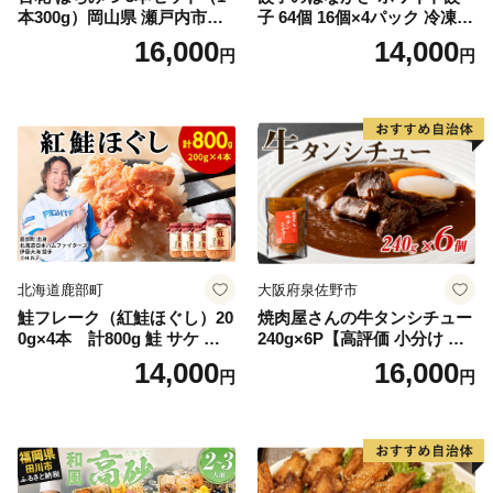
本300g）岡山県 瀬戸内市産
子 64個 16個×4パック 冷凍
石黒農園 ヨーグルト パン 砂
中華 点心 B級グルメ ご当地
16,000
14,000
円
円
糖の代わり 香り高い いい香
野菜 おつまみ おかず 簡単調
り 季節の花の蜜 トンガリ容
理 時短 リピート 保存 豚肉
器入り
特製 ポーク 大きめ ジューシ
ー ギフト お取り寄せ 日高市
北海道鹿部町
大阪府泉佐野市
鮭フレーク（紅鮭ほぐし）20
焼肉屋さんの牛タンシチュー
0g×4本 計800g 鮭 サケ 鮭
240g×6P【高評価 小分け 惣
ほぐし サケフレーク シャケ
菜 牛たん 一人暮らし 冷凍】
14,000
16,000
円
円
フレーク 鮭フレーク