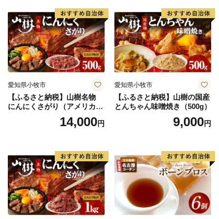
小腸 味噌タレ にんにく バー
ベキュー 炒め物 ホルモン丼
野菜炒め 焼きうどん 下処理
済み 愛知県 小牧市 送料無料
愛知県小牧市
愛知県小牧市
【ふるさと納税】山樹名物
【ふるさと納税】山樹の国産
にんにくさがり（アメリカ産
とんちゃん味噌焼き（500g）
サガリ）500g
14,000
9,000
円
円