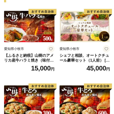
ーーーーーーーーー
【お問い合わせ】
西都市役所 総合政策課
TEL 0570-03-1104
FAX 0983-43-3654
mail furusato@city.saito.lg.jp
愛知県小牧市
愛知県小牧市
【ふるさと納税】山樹のアメ
シェフと相談、オートクチュ
リカ産牛ハラミ焼き（味付）
ール豪華セット（1人前） [04
500g
3C10]
15,000
45,000
円
円