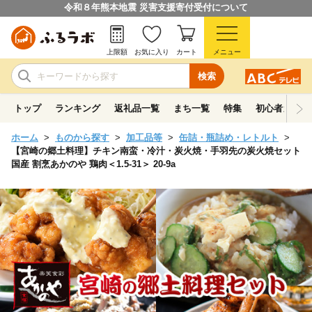
令和８年熊本地震 災害支援寄付受付について
上限額
お気に入り
カート
メニュー
検索
トップ
ランキング
返礼品一覧
まち一覧
特集
初心者ガイド
ホーム
ものから探す
加工品等
缶詰・瓶詰め・レトルト
【宮崎の郷土料理】チキン南蛮・冷汁・炭火焼・手羽先の炭火焼セット
国産 割烹あかのや 鶏肉＜1.5-31＞ 20-9a