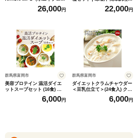
イン）＜プレーン＞ 900g｜
お味噌 おみそ みそ とり野菜
26,000
22,000
円
円
バズーカ岡田監修・植物由来
時短料理 時短ごはん ご当地
の甘味料使用・国内製造 島
フリーズドライ
根県雲南市/株式会社アルプ
ロン [AIEN005]
群馬県富岡市
群馬県富岡市
美容プロテイン 温活ダイエ
ダイエットクラムチャウダー
ットスープセット (16食) 小
＜豆乳仕立て＞(24食入) クラ
分け スープ 食べ比べ セット
ムチャウダー 豆乳 ダイエッ
6,000
6,000
円
円
詰合せ クラムチャウダー チ
ト スープ プロテイン たんぱ
ゲ コーン ポタージュ トマト
く質 食物繊維 食品 F20E-799
温活 ダイエット 美容 プロテ
イン 食品 F20E-809