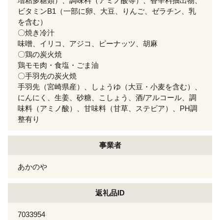
増粘多糖類）、調味料（アミノ酸等）、香辛料抽出物、
ビタミンB1（一部に卵、大豆、りんご、ゼラチン、乳
を含む）
〇焼き冷汁
味噌、イリコ、アジコ、ピーナッツ、胡麻
〇鶏の炭火焼
鶏モモ肉・食塩・ごま油
〇手羽先の炭火焼
手羽先（宮崎県産）、しょうゆ（大豆・小麦を含む）、
にんにく、生姜、砂糖、こしょう、酒/アルコール、調
味料（アミノ酸）、甘味料（甘草、ステビア）、PH調
整有り
事業者
あかのや
返礼品ID
7033954