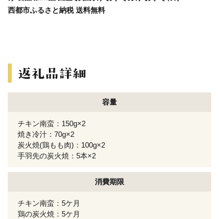
西都市ふるさと納税 送料無料
容量
チキン南蛮：150g×2
焼き冷汁：70g×2
炭火焼(鶏もも肉)：100g×2
手羽先の炭火焼：5本×2
消費期限
チキン南蛮：5ケ月
鶏の炭火焼：5ケ月