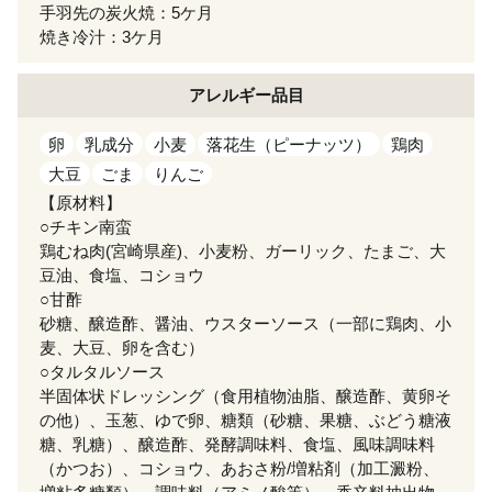
手羽先の炭火焼：5ケ月
焼き冷汁：3ケ月
アレルギー
品目
卵
乳成分
小麦
落花生（ピーナッツ）
鶏肉
大豆
ごま
りんご
【原材料】
○チキン南蛮
鶏むね肉(宮崎県産)、小麦粉、ガーリック、たまご、大
豆油、食塩、コショウ
○甘酢
砂糖、醸造酢、醤油、ウスターソース（一部に鶏肉、小
麦、大豆、卵を含む）
○タルタルソース
半固体状ドレッシング（食用植物油脂、醸造酢、黄卵そ
の他）、玉葱、ゆで卵、糖類（砂糖、果糖、ぶどう糖液
糖、乳糖）、醸造酢、発酵調味料、食塩、風味調味料
（かつお）、コショウ、あおさ粉/増粘剤（加工澱粉、