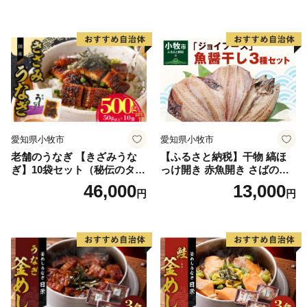
愛知県小牧市
愛知県小牧市
老舗のうなぎ 【きざみうな
【ふるさと納税】干物 縞ほ
ぎ】10袋セット（秘伝のタレ
っけ開き 赤魚開き さばの開
付）
き 魚醤干し 3種 セット 詰め
46,000
13,000
円
円
合わせ 魚 おかず 肉厚 おいし
い さば 赤魚 縞ホッケ ジョイ
フーズ 魚貝類 お取り寄せ お
取り寄せグルメ 魚醤 ナンプ
ラー 愛知県 小牧市 冷凍 送料
無料