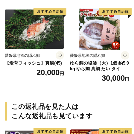
愛媛県地酒の隠れ郷
愛媛県地酒の隠れ郷
【愛育フィッシュ】真鯛(45)
ゆら鯛の塩釜（大）1個 約5.9
kg ゆら鯛 真鯛 たい タイ 鯛
20,000
円
塩釜焼き 塩釜 魚 魚介類 海鮮
30,000
円
祝い事 お祝い ハレの日 食品
冷蔵 宝水産 国産 由良半島 愛
媛県【えひめの町（超）推
し！（愛南町）】(295)
この返礼品を見た人は
こんな返礼品も見ています