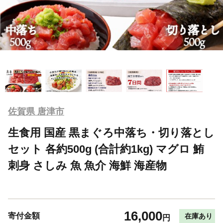
佐賀県 唐津市
生食用 国産 黒まぐろ中落ち・切り落とし
セット 各約500g (合計約1kg) マグロ 鮪
刺身 さしみ 魚 魚介 海鮮 海産物
16,000
寄付金額
在庫あり
円