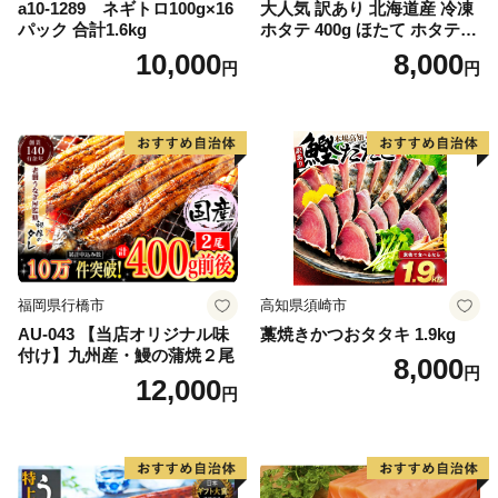
a10-1289 ネギトロ100g×16
大人気 訳あり 北海道産 冷凍
パック 合計1.6kg
ホタテ 400g ほたて ホタテ
帆立 貝柱 海鮮 魚介類 刺身
10,000
8,000
円
円
大粒 天然 海鮮 ランキング 大
人気 人気 おすすめ 訳あり ）
福岡県行橋市
高知県須崎市
AU-043 【当店オリジナル味
藁焼きかつおタタキ 1.9kg
付け】九州産・鰻の蒲焼２尾
8,000
円
12,000
円