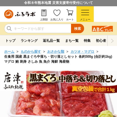
令和８年熊本地震 災害支援寄付受付について
上限額
お気に入り
カート
メニュー
検索
トップ
ランキング
返礼品一覧
まち一覧
特集
初心者ガイド
ホーム
ものから探す
おさかな類
カツオ・マグロ
生食用 国産 黒まぐろ中落ち・切り落としセット 各約500g (合計約1kg)
マグロ 鮪 刺身 さしみ 魚 魚介 海鮮 海産物