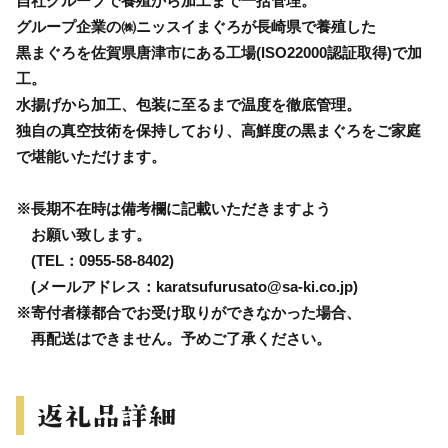
自社グループで養殖から加工まで一括管理。
グループ企業の㈱ニッスイまぐろが長崎県で養殖した
黒まぐろを佐賀県唐津市にある工場(ISO22000認証取得)で加
工。
水揚げから加工、包装に至るまで温度を徹底管理。
独自の真空技術を保持しており、高鮮度の黒まぐろをご家庭
で堪能いただけます。
※長期不在時は備考欄に記載いただきますよう
お願い致します。
(TEL：0955-58-8402)
(メールアドレス：karatsufurusato@sa-ki.co.jp)
※寄付者様都合でお受け取りができなかった場合、
再配送はできません。予めご了承ください。