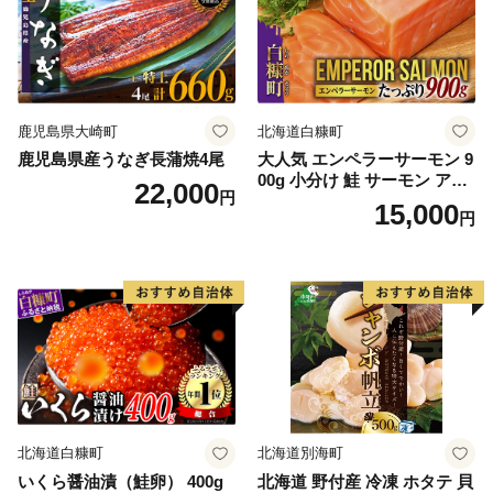
鹿児島県大崎町
北海道白糠町
鹿児島県産うなぎ長蒲焼4尾
大人気 エンペラーサーモン 9
00g 小分け 鮭 サーモン アト
22,000
円
ランティックサーモン 水産
15,000
円
庁長官賞 受賞 さけ シャケ し
ゃけ sake カルパッチョ ソテ
ー レアステーキ 人気 高級 大
満足 美味しい 贈答 生食用 刺
身 お刺身 刺し身 魚介類 海鮮
冷凍 厚切り 薄切り ふるさと
納税 ふるさとチョイス チョ
イス 北海道 白糠町
北海道白糠町
北海道別海町
いくら醤油漬（鮭卵） 400g
北海道 野付産 冷凍 ホタテ 貝