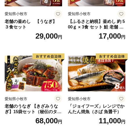
愛知県小牧市
愛知県小牧市
老舗の釜めし 【うなぎ】
【ふるさと納税】釜めし 約 5
３食セット
00ｇ × 3食 セット 鮭 老舗 急
速冷凍 レンチン 時短 簡単調
29,000
17,000
円
円
理 食品 加工品 海鮮 手作り
ほくほく ご飯 お弁当 おにぎ
り お茶漬け お取り寄せ お取
り寄せグルメ 愛知県 小牧市
送料無料
愛知県小牧市
愛知県小牧市
老舗のうなぎ 【きざみうな
「ジョイフーズ」レンジでか
ぎ】15袋セット（秘伝のタレ
んたん焼魚（さば 魚醤干）
付）
68,000
11,000
円
円