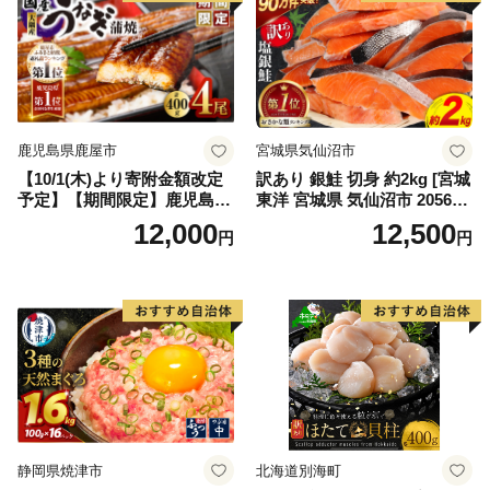
鹿児島県鹿屋市
宮城県気仙沼市
【10/1(木)より寄附金額改定
訳あり 銀鮭 切身 約2kg [宮城
予定】【期間限定】鹿児島県
東洋 宮城県 気仙沼市 205649
大隅産うなぎ蒲焼4尾（400
91] 鮭 魚介類 海鮮 訳アリ 規
12,000
12,500
円
円
g） KN007-023
格外 不揃い さけ サケ 鮭切身
シャケ 切り身 冷凍 家庭用 お
かず 弁当 支援 サーモン 銀鮭
切り身 魚 わけあり
静岡県焼津市
北海道別海町