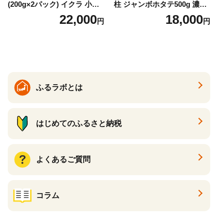
(200g×2パック) イクラ 小分
柱 ジャンボホタテ500g 濃厚
け いくら醤油漬 鮭いくら い
な旨味と甘み （ほたて ホタ
22,000
18,000
円
円
くら醤油漬け 鮭 鮭卵 ikura
テ 帆立 貝柱 ホタテ貝柱 大玉
醤油いくら 冷凍いくら いく
大粒 北海道 別海 野付 ふるさ
ら北海道 醤油鮭いくら 人気
と納税）
大好評品 北海道 白糠町
ふるラボとは
はじめてのふるさと納税
よくあるご質問
コラム