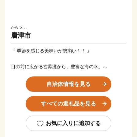
からつし
唐津市
『 季節を感じる美味いが勢揃い！！ 』
目の前に広がる玄界灘から、豊富な海の幸。
緑が美しい、肥沃な大地の恵みをその身に受けた、果物
やお野菜。
自治体情報を見る
そして、その恵みで育った唐津が誇る、
ブランド牛「佐賀牛」、ブランド豚「肥前さくらポー
すべての返礼品を見る
ク」。
唐津市には、美味いが勢揃いしています！
お気に入りに追加する
それだけではなく、伝統・歴史・文化も素晴らしいまち