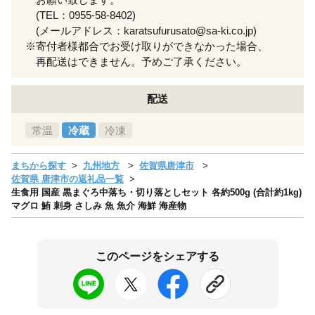
(TEL：0955-58-8402)
(メールアドレス：karatsufurusato@sa-ki.co.jp)
※寄付者様都合でお受け取りができなかった場合、
再配送はできません。予めご了承ください。
配送
常温
冷蔵
冷凍
まちから探す
九州地方
佐賀県唐津市
佐賀県 唐津市の返礼品一覧
生食用 国産 黒まぐろ中落ち・切り落としセット 各約500g (合計約1kg)
マグロ 鮪 刺身 さしみ 魚 魚介 海鮮 海産物
このページをシェアする