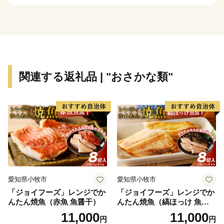
唐津。
有名な「唐津焼」、国の重要無形民俗文化財に指定され
る祭り「唐津くんち」は、
近年ユネスコ無形文化遺産にも登録されました。
魅力溢れる佐賀県唐津市のふるさと納税を、
関連する返礼品 | "おさかな類"
ぜひ、お試し下さいませ♪
愛知県小牧市
愛知県小牧市
「ジョイフーズ」レンジでか
「ジョイフーズ」レンジでか
んたん焼魚（赤魚 魚醤干）
んたん焼魚（縞ほっけ 魚醤
干）
11,000
11,000
円
円