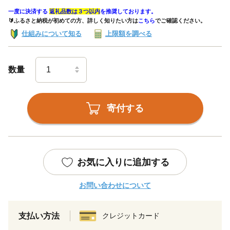
一度に決済する
返礼品数は３つ以内
を推奨しております。
🔰ふるさと納税が初めての方、詳しく知りたい方は
こちら
でご確認ください。
仕組みについて知る
上限額を調べる
数量
寄付する
お気に入りに追加する
お問い合わせについて
支払い方法
クレジットカード