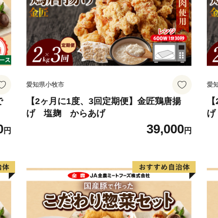
愛知県小牧市
愛
で
【2ヶ月に1度、3回定期便】金匠鶏唐揚
【
げ 塩麹 からあげ
げ
0
39,000
円
円