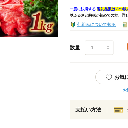
一度に決済する
返礼品数は３つ以
🔰ふるさと納税が初めての方、詳
仕組みについて知る
数量
お気
お
支払い方法