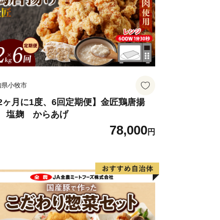
知県小牧市
2ヶ月に1度、6回定期便】金匠鶏唐揚
 塩麹 からあげ
78,000
円