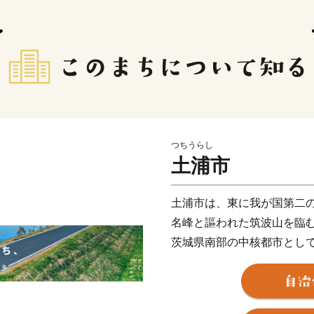
つちうらし
土浦市
土浦市は、東に我が国第二
名峰と謳われた筑波山を臨
茨城県南部の中核都市とし
現在は、日本三大花火の一
を競う「土浦全国花火競技