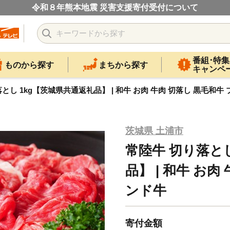
令和８年熊本地震 災害支援寄付受付について
番組･特集
ものから探す
まちから探す
キャンペ
とし 1kg【茨城県共通返礼品】 | 和牛 お肉 牛肉 切落し 黒毛和牛
茨城県 土浦市
常陸牛 切り落と
品】 | 和牛 お肉
ンド牛
寄付金額