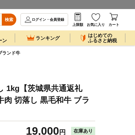
検索
ログイン・会員登録
上限額
お気に入り
カート
はじめての
ランキング
ーン
ふるさと納税
 ブランド牛
し 1kg【茨城県共通返礼
 牛肉 切落し 黒毛和牛 ブラ
19,000
在庫あり
円