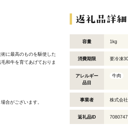
容量
1kg
技術に最高のものを駆使した
消費期限
要冷凍3
黒毛和牛を育てあげておりま
牛肉
アレルギー
品目
事業者
株式会社
く場合がございます。
返礼品ID
7080747