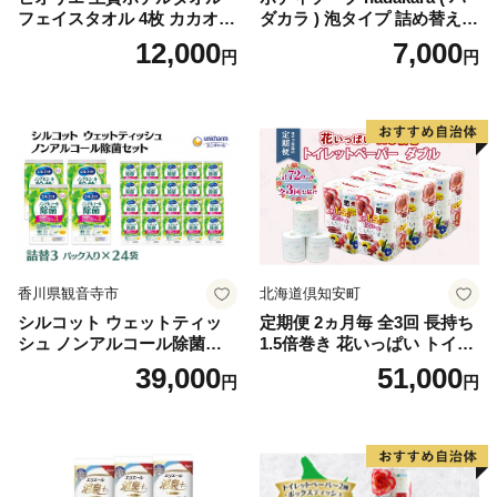
フェイスタオル 4枚 カカオ
ダカラ ) 泡タイプ 詰め替え 4
【タオル 泉州タオル 吸水 普
40ml×4袋 ボディーソープ 泡
12,000
7,000
円
円
段使い 無地 シンプル 日用品
ボディソープ 泡 日用品 消耗
ふわふわ ふかふか 家族 たお
品 バス用品 大容量 いい 匂い
る 一人暮らし】
ボディ 保湿 LION ライオン
泡石鹸 石鹸 兵庫 兵庫県 小野
市
香川県観音寺市
北海道倶知安町
シルコット ウェットティッ
定期便 2ヵ月毎 全3回 長持ち
シュ ノンアルコール除菌詰
1.5倍巻き 花いっぱい トイレ
替（43枚×3P）×24袋 日用品
ットペーパー ダブル 45ｍ 計
39,000
51,000
円
円
おもちゃ 拭き取り 手拭き 外
72ロール 全18種 花柄 プリン
出時 お出かけ時 食事前 緑茶
ト ハーブ 香り付き 日本製 ま
カテキン配合
とめ買い 防災 常備品 ペーパ
ー 消耗品 備蓄 送料無料 北海
道 倶知安町 日用品