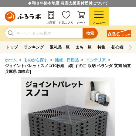
令和８年熊本地震 災害支援寄付受付について
上限額
お気に入り
カート
メニュー
検索
トップ
ランキング
返礼品一覧
まち一覧
特集
初心者ガイド
ホーム
ものから探す
雑貨・日用品
インテリア
ジョイントパレットスノコ10枚組 緑[ すのこ 収納 ベランダ 玄関 物置
兵庫県 加東市]