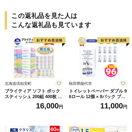
この返礼品を見た人は
こんな返礼品も見ています
北海道倶知安町
秋田県能代市
ブライティア ソフト ボック
トイレットペーパー ダブル 9
スティッシュ 200組 400枚 60
6ロール 12個 × 8パック ブラ
箱 日本製 まとめ買い ティッ
ンカ 再生紙 100％ 芯あり 日
16,000
11,000
円
円
シュ リサイクル 長持 防災 常
用品 消耗品 無香料 生活用品
備品 日用雑貨 消耗品 生活必
備蓄 秋田県 能代市 送料無料
需品 備蓄 ペーパー 紙 北海道
《能代製紙》
倶知安町 日用品