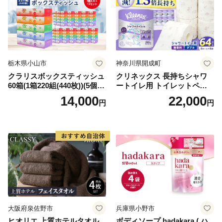
栃木県小山市
神奈川県開成町
クラリスボックスティッシュ
クリネックス 長持ちシャワ
60箱(1箱220組(440枚))(5個入
ートイレ用 トイレットペー
り×12セット)【1256759】
パー（ダブル）64ロール(8ロ
14,000
22,000
円
円
ール×8パック) 開成町 トイレ
ットペーパーダブル 日用品
国産 新生活 ダブル SDGs 備
蓄 防災 エコ 消耗品 生活雑貨
生活用品 無香料 トイレット
ペーパー ダブル といれっと
ぺーぱー トイレ クレシア ト
イレットペーパー [BDBH002
-1]
大阪府泉佐野市
兵庫県小野市
ヒオリエ 上質ホテルタオル
ボディソープ hadakara ( ハ