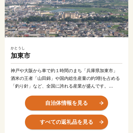
かとうし
加東市
神戸や大阪から車で約１時間のまち「兵庫県加東市」
酒米の王者「山田錦」や国内総生産量の約9割を占める
「釣り針」など、全国に誇れる産業が盛んです。
毎月子育て用品をお届けする『かとうすこやか定期便』
や年額３万円を交付する『子育て世帯スマイル交付金』
自治体情報を見る
など、加東市だけの嬉しい子育て支援も充実。
県下最大級の面積をもつ播磨中央公園や、加東アート館
すべての返礼品を見る
など、親子で楽しめる施設もたくさんあり、子育て世帯
が暮らしやすいまちです。