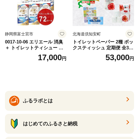
静岡県富士宮市
北海道倶知安町
0017-10-06 エリエール 消臭
トイレットペーパー 2種 ボッ
＋ トイレットティシュー し
クスティッシュ 定期便 全3
っかり香るフレッシュクリア
回 日本製 まとめ買い 防災
17,000
53,000
円
円
の香り ダブル 12ロール×6パ
常備品 日用雑貨 消耗品 生活
ック 72ロール 25m トイレ
必需品 大容量 備蓄 リサイク
ットペーパー パルプ100％ 消
ル ティッシュ ペーパー まと
臭 防臭 日用品 消耗品 備蓄
め買い 雑貨 倶知安町
ふるラボとは
はじめてのふるさと納税