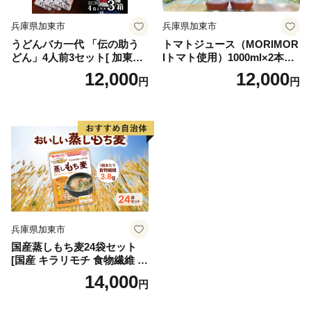
兵庫県加東市
兵庫県加東市
うどんバカ一代 「伝の助う
トマトジュース（MORIMOR
どん」4人前3セット[ 加東市
Iトマト使用）1000ml×2本
産山田錦 米粉 麺類 うどん さ
[野菜ジュース 野菜 国産 健康
12,000
12,000
円
円
ぬきうどん 讃岐うどん ]
栄養価 リコピン 安心 安全 ]
飲料
兵庫県加東市
国産蒸しもち麦24袋セット
[国産 キラリモチ 食物繊維 そ
のまま] 雑穀 レトルト インス
14,000
円
タント