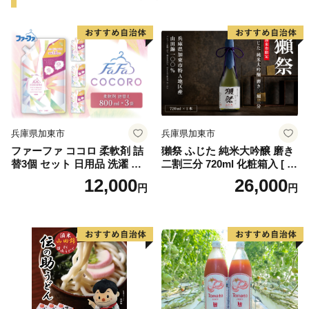
兵庫県加東市
兵庫県加東市
ファーファ ココロ 柔軟剤 詰
獺祭 ふじた 純米大吟醸 磨き
替3個 セット 日用品 洗濯 衣
二割三分 720ml 化粧箱入 [ 加
類用洗剤 ランドリー フレグ
東市特A地区 藤田産山田錦
12,000
26,000
円
円
ランス お徳用
日本酒 酒 お酒 四合瓶 贈答品
ギフト 兵庫県 兵庫 加東市 ]