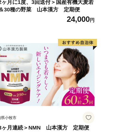
2ヶ月に1度、3回送付＞国産有機大麦若
＆30種の野菜 山本漢方 定期便
24,000
円
知県小牧市
3ヶ月連続＞NMN 山本漢方 定期便