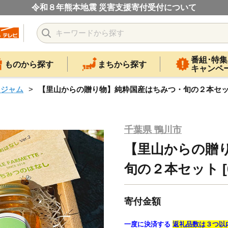
令和８年熊本地震 災害支援寄付受付について
番組･特集
ものから探す
まちから探す
キャンペ
・ジャム
【里山からの贈り物】純粋国産はちみつ・旬の２本セット [0
千葉県 鴨川市
【里山からの贈
旬の２本セット [00
寄付金額
一度に決済する
返礼品数は３つ以