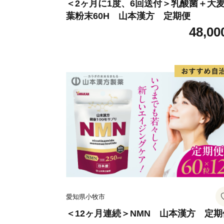
＜2ヶ月に1度、6回送付＞乳酸菌＋大
葉粉末60H 山本漢方 定期便
48,00
愛知県小牧市
＜12ヶ月連続＞NMN 山本漢方 定期