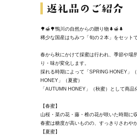
🌳🍯🌳鴨川の自然からの贈り物🌲🍯🌲
稀少な国産はちみつ「旬の２本」をセット
春から秋にかけて採蜜は行われ、季節や場
り・味が変化します。
採れる時期によって「SPRING HONEY」
HONEY」（夏蜜）
「AUTUMN HONEY」（秋蜜）として商品
【春蜜】
山桜・菜の花・藤・椎の花が咲いた時期に
春蜜は糖度が高いものの、すっきりさわや
【夏蜜】