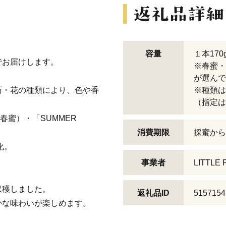
容量
１本17
でお届けします。
※春蜜・
が選んで
所・花の種類により、色や香
※種類は
（指定は
（春蜜）・「SUMMER
消費期限
採蜜から
化。
事業者
LITTLE
収穫しました。
返礼品ID
5157154
かな味わいが楽しめます。