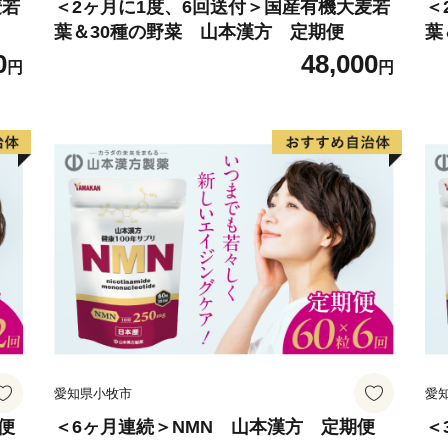
麦若
＜2ヶ月に1度、6回送付＞国産有機大麦若
＜
葉＆30種の野菜 山本漢方 定期便
葉
0
48,000
円
円
愛知県小牧市
愛
便
＜6ヶ月連続＞NMN 山本漢方 定期便
＜