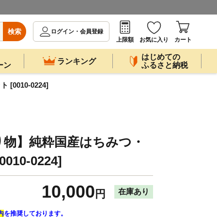
検索
ログイン・会員登録
上限額
お気に入り
カート
はじめての
ランキング
ーン
ふるさと納税
010-0224]
り物】純粋国産はちみつ・
10-0224]
10,000
在庫あり
円
内
を推奨しております。