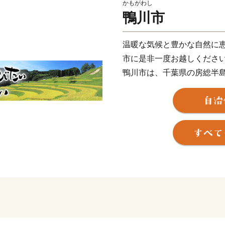
かもがわし
鴨川市
温暖な気候と豊かな自然に恵
市に是非一度お越しくださ
鴨川市は、千葉県の房総半
部に連なる清澄山系と、市
米どころとして知られる長
た地域に市街地が形成温暖
食材に代表される貴重な自
を持つ観光・宿泊施設、充
ある保育・教育環境など、
有しています。