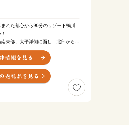
まれた都心から90分のリゾート鴨川
い！
島南東部、太平洋側に面し、北部から東
の中央部を横断する嶺岡山系との間に、
狭平野が開け、その平野が太平洋に面し
な気候と豊かな自然環境、新鮮で豊富な
然資源はもとより、全国レベルの集客力
実した医療・福祉・スポーツ環境や特色
まちづくりの基盤となる地域資源を多数