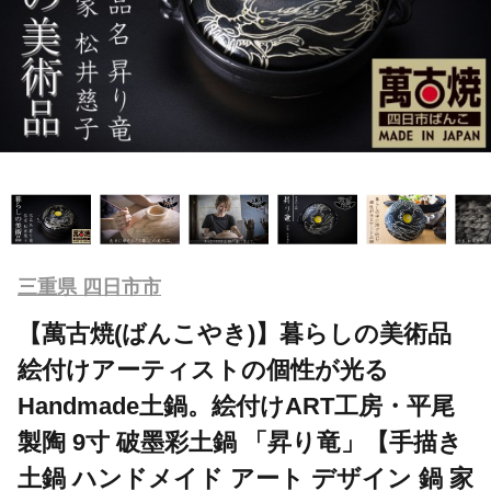
三重県 四日市市
【萬古焼(ばんこやき)】暮らしの美術品
絵付けアーティストの個性が光る
Handmade土鍋。絵付けART工房・平尾
製陶 9寸 破墨彩土鍋 「昇り竜」【手描き
土鍋 ハンドメイド アート デザイン 鍋 家