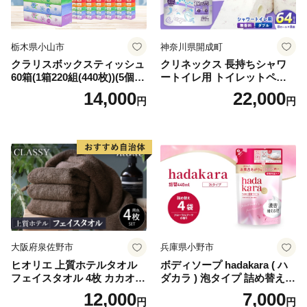
栃木県小山市
神奈川県開成町
クラリスボックスティッシュ
クリネックス 長持ちシャワ
60箱(1箱220組(440枚))(5個入
ートイレ用 トイレットペー
り×12セット)【1256759】
パー（ダブル）64ロール(8ロ
14,000
22,000
円
円
ール×8パック) 開成町 トイレ
ットペーパーダブル 日用品
国産 新生活 ダブル SDGs 備
蓄 防災 エコ 消耗品 生活雑貨
生活用品 無香料 トイレット
ペーパー ダブル といれっと
ぺーぱー トイレ クレシア ト
イレットペーパー [BDBH002
-1]
大阪府泉佐野市
兵庫県小野市
ヒオリエ 上質ホテルタオル
ボディソープ hadakara ( ハ
フェイスタオル 4枚 カカオ
ダカラ ) 泡タイプ 詰め替え 4
【タオル 泉州タオル 吸水 普
40ml×4袋 ボディーソープ 泡
12,000
7,000
円
円
段使い 無地 シンプル 日用品
ボディソープ 泡 日用品 消耗