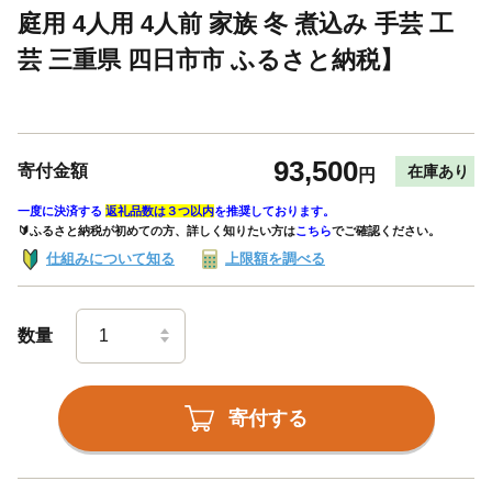
庭用 4人用 4人前 家族 冬 煮込み 手芸 工
芸 三重県 四日市市 ふるさと納税】
93,500
寄付金額
在庫あり
円
一度に決済する
返礼品数は３つ以内
を推奨しております。
🔰ふるさと納税が初めての方、詳しく知りたい方は
こちら
でご確認ください。
仕組みについて知る
上限額を調べる
数量
寄付する