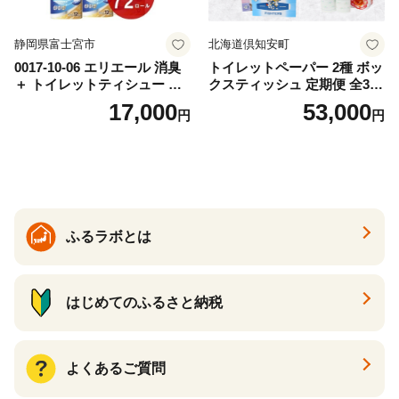
静岡県富士宮市
北海道倶知安町
0017-10-06 エリエール 消臭
トイレットペーパー 2種 ボッ
＋ トイレットティシュー し
クスティッシュ 定期便 全3
っかり香るフレッシュクリア
回 日本製 まとめ買い 防災
17,000
53,000
円
円
の香り ダブル 12ロール×6パ
常備品 日用雑貨 消耗品 生活
ック 72ロール 25m トイレ
必需品 大容量 備蓄 リサイク
ットペーパー パルプ100％ 消
ル ティッシュ ペーパー まと
臭 防臭 日用品 消耗品 備蓄
め買い 雑貨 倶知安町
ふるラボとは
はじめてのふるさと納税
よくあるご質問