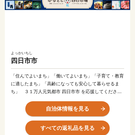
よっかいちし
四日市市
「住んでよいまち」「働いてよいまち」「子育て・教育
に適したまち」「高齢になっても安心して暮らせるま
ち」 ３１万人元気都市 四日市市 を応援してくださ
い。
四日市市は、日本のほぼ中央に位置し、西は鈴鹿山
自治体情報を見る
脈、東は伊勢湾に面した自然豊かな地域であり、東海・
近畿・北陸・という３つの経済圏につながる地理的条件
すべての返礼品を見る
にも恵まれた都市です。