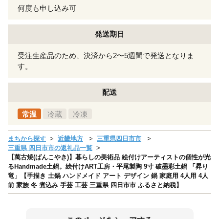
何度も申し込み可
発送期日
受注生産品のため、決済から2〜5週間で発送となりま
す。
配送
常温
冷蔵
冷凍
まちから探す
近畿地方
三重県四日市市
三重県 四日市市の返礼品一覧
【萬古焼(ばんこやき)】暮らしの美術品 絵付けアーティストの個性が光
るHandmade土鍋。絵付けART工房・平尾製陶 9寸 破墨彩土鍋 「昇り
竜」【手描き 土鍋 ハンドメイド アート デザイン 鍋 家庭用 4人用 4人
前 家族 冬 煮込み 手芸 工芸 三重県 四日市市 ふるさと納税】