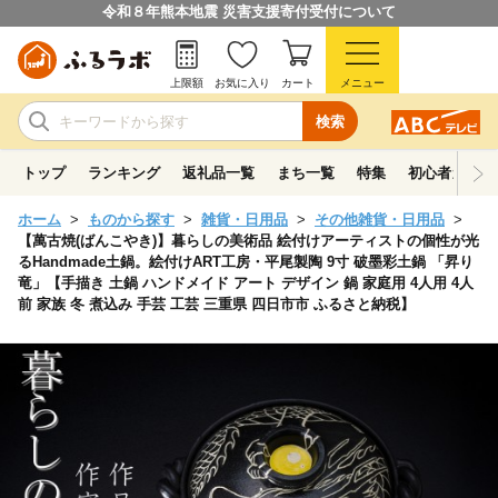
令和８年熊本地震 災害支援寄付受付について
上限額
お気に入り
カート
メニュー
検索
トップ
ランキング
返礼品一覧
まち一覧
特集
初心者ガイド
ホーム
ものから探す
雑貨・日用品
その他雑貨・日用品
【萬古焼(ばんこやき)】暮らしの美術品 絵付けアーティストの個性が光
るHandmade土鍋。絵付けART工房・平尾製陶 9寸 破墨彩土鍋 「昇り
竜」【手描き 土鍋 ハンドメイド アート デザイン 鍋 家庭用 4人用 4人
前 家族 冬 煮込み 手芸 工芸 三重県 四日市市 ふるさと納税】