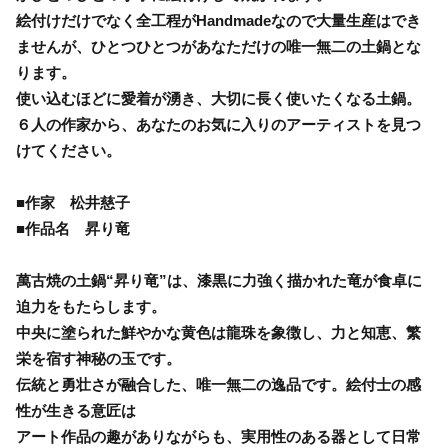
絵付けだけでなく全工程がHandmadeなので大量生産はでき
ませんが、ひとつひとつがあなただけの唯一無二の土鍋とな
ります。
使い込むほどに愛着が湧き、大切に長く使いたくなる土鍋。
６人の作家から、あなたのお気に入りのアーティストを見つ
けてください。
■作家 松井慈子
■作品名 昇り竜
萬古焼の土鍋“昇り竜”は、漆黒に力強く描かれた竜が食卓に
迫力をもたらします。
中央に塗られた鮮やかな黄色は龍珠を象徴し、力と知恵、繁
栄を宿す神秘の玉です。
伝統と勇壮さが融合した、唯一無二の逸品です。絵付士の感
性が生きる意匠は
アート作品の趣がありながらも、実用性のある器として日常