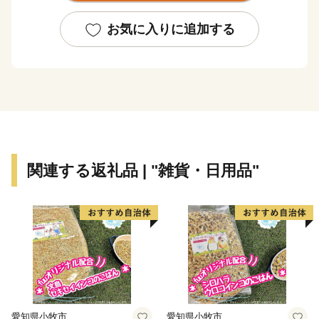
また、歴史や文化、伝統によって育まれたさまざまな
魅力を有し、特に、公害を教訓に環境技術を蓄積してき
お気に入りに追加する
た石油化学コンビナートや内陸部の半導体製造工場をは
じめとする全国屈指の産業集積は、本市の活力の源にな
っています。
本市は、このような特徴を生かして多様な産業の振興
を図るとともに、子育て支援や教育・医療・福祉対策に
も力を入れ、誰もが暮らしやすいまちとして、さらなる
発展を目指しています。
関連する返礼品 | "雑貨・日用品"
「３１万人元気都市 四日市市」の実現に向けて、ぜ
ひ応援をお願いします。
愛知県小牧市
愛知県小牧市