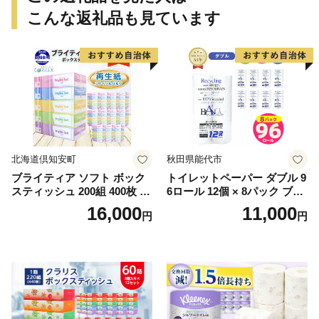
こんな返礼品も見ています
北海道倶知安町
秋田県能代市
ブライティア ソフト ボック
トイレットペーパー ダブル 9
スティッシュ 200組 400枚 60
6ロール 12個 × 8パック ブラ
箱 日本製 まとめ買い ティッ
ンカ 再生紙 100％ 芯あり 日
16,000
11,000
円
円
シュ リサイクル 長持 防災 常
用品 消耗品 無香料 生活用品
備品 日用雑貨 消耗品 生活必
備蓄 秋田県 能代市 送料無料
需品 備蓄 ペーパー 紙 北海道
《能代製紙》
倶知安町 日用品