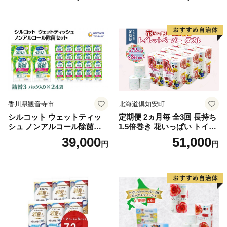
ふわふわ ふかふか 家族 たお
品 バス用品 大容量 いい 匂い
る 一人暮らし】
ボディ 保湿 LION ライオン
泡石鹸 石鹸 兵庫 兵庫県 小野
市
香川県観音寺市
北海道倶知安町
シルコット ウェットティッ
定期便 2ヵ月毎 全3回 長持ち
シュ ノンアルコール除菌詰
1.5倍巻き 花いっぱい トイレ
替（43枚×3P）×24袋 日用品
ットペーパー ダブル 45ｍ 計
39,000
51,000
円
円
おもちゃ 拭き取り 手拭き 外
72ロール 全18種 花柄 プリン
出時 お出かけ時 食事前 緑茶
ト ハーブ 香り付き 日本製 ま
カテキン配合
とめ買い 防災 常備品 ペーパ
ー 消耗品 備蓄 送料無料 北海
道 倶知安町 日用品