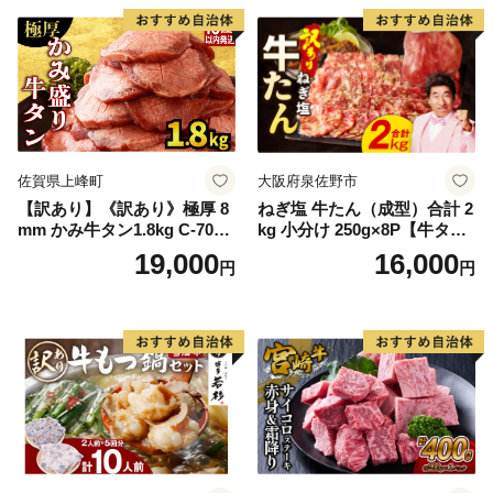
厚切り タン
佐賀県上峰町
大阪府泉佐野市
【訳あり】《訳あり》極厚 8
ねぎ塩 牛たん（成型）合計 2
mm かみ牛タン1.8kg C-709-
kg 小分け 250g×8P【牛タン
AS
牛肉 焼肉用 薄切り 訳あり サ
19,000
16,000
円
円
イズ不揃い】