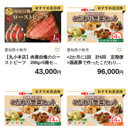
＞＞高鍋町はふるさと納税指定自治体です。
＝＝＝＝＝＝＝＝＝＝＝＝＝＝＝＝＝＝＝＝＝＝＝＝＝
＝＝＝＝＝＝＝＝＝＝＝＝＝＝＝＝＝＝
◎納税についてのお問合せ
愛知県小牧市
愛知県小牧市
＞＞高鍋町ふるさと納税サポート室
【丸小本店】肉屋自慢のロー
<2か月に1回 計6回 定期便
TEL:0983-32-0277
ストビーフ 200g×5個セッ
>国産豚で作ったこだわり惣
ト
菜セット
43,000
96,000
円
円
◎返礼品の内容・お届け先・お届け時期等についてのお
問合せ
＞＞高鍋町ふるさと納税サポート室
TEL:0983-32-0277
◎受領証明書・ワンストップ特例申請書についての問合
せ先
＞＞高鍋町ふるさと納税サポート室