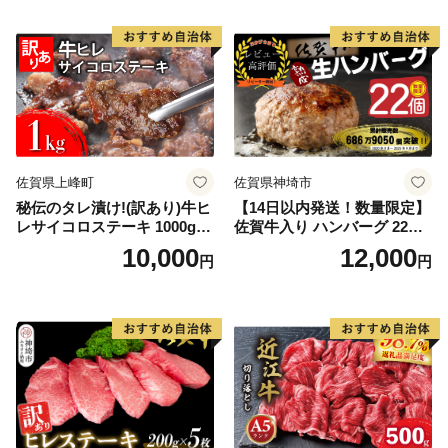
佐賀県上峰町
佐賀県神埼市
秘伝のタレ漬け!(訳あり)牛ヒ
【14日以内発送！数量限定】
レサイコロステーキ 1000g
佐賀牛入り ハンバーグ 22個
【B-1098-AS】
2.6kg(120g×22個)【佐賀牛
10,000
12,000
円
円
黒毛和牛 ブランド牛 九州 ハ
ンバーグ 牛肉 豚肉 国産 お弁
当 おかず 惣菜 おすすめ 人
気】(H083106)