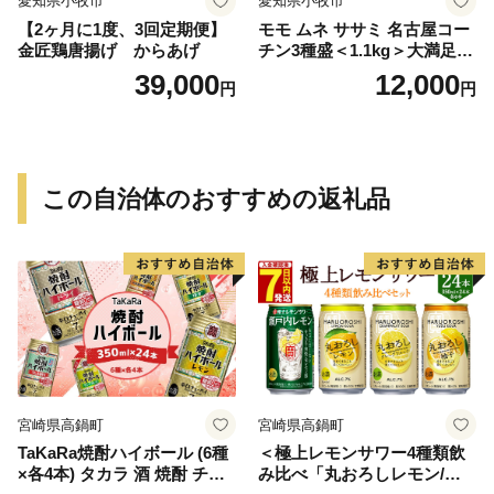
愛知県小牧市
愛知県小牧市
【2ヶ月に1度、3回定期便】
モモ ムネ ササミ 名古屋コー
金匠鶏唐揚げ からあげ
チン3種盛＜1.1kg＞大満足セ
ット 地鶏 鶏肉
39,000
12,000
円
円
この自治体のおすすめの返礼品
宮崎県高鍋町
宮崎県高鍋町
TaKaRa焼酎ハイボール (6種
＜極上レモンサワー4種類飲
×各4本) タカラ 酒 焼酎 チュ
み比べ「丸おろしレモン/瀬