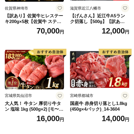
佐賀県神埼市
滋賀県近江八幡市
【訳あり】佐賀牛ヒレステー
【げんさん】近江牛A5ラン
キ200g×5枚【佐賀牛 ステー
ク切落し【500g】【訳あり】
キ ブランド肉 ヒレ肉 フィレ
【DG12W】
70,000
12,000
円
円
肉 ジューシー ヘルシー】(H0
65175)
宮城県気仙沼市
宮崎県都城市
大人気！ 牛タン 厚切り牛タ
国産牛 赤身切り落とし1.8kg
ン 塩味 1kg (500g×2) [モ〜ラ
(450g×4パック)_14-3604
ンド 宮城県 気仙沼市 205646
16,000
14,000
円
円
60] 肉 牛肉 精肉 牛たん 牛タ
ン塩 牛たん塩 冷凍 焼肉 BB
Q アウトドア バーベキュー