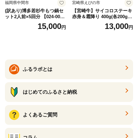
福岡県中間市
宮崎県えびの市
(訳あり)博多若杉牛もつ鍋セ
【宮崎牛】サイコロステーキ
ット2人前×5回分 【024-002
赤身＆霜降り 400g(各200g×
7】
１P 計2P) 真空パック 冷凍
15,000
13,000
円
円
ふるラボとは
はじめてのふるさと納税
よくあるご質問
コラム