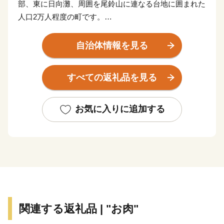
部、東に日向灘、周囲を尾鈴山に連なる台地に囲まれた
人口2万人程度の町です。
土地はおおむね平坦で、小丸川・宮田川に挟まれた平野
部に市街地、その外側や台地に農業地帯が広がっていま
自治体情報を見る
す。
いにしえのロマン奏でる持田古墳群では「古墳祭」が催
すべての返礼品を見る
され、江戸時代の秋月3万石を支えた風情漂う城跡で
は、「高鍋城灯籠(とうろう)まつり」が開かれます。
ひとたび海に出れば、神秘的なアカウミガメの産卵風景
お気に入りに追加する
を横目に、西日本有数のサーフスポットでサーフィンを
楽しむ笑い声が響きます。
高鍋町は宮崎県内で最も小さいまちですが、周辺地域の
拠点として行政機関、商業施設等が集中し、小規模なが
ら利便性の高い町となっています。
関連する返礼品 | "お肉"
【ふるさと納税指定に係る指定制度について】