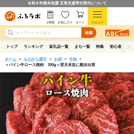
令和８年熊本地震 災害支援寄付受付について
上限額
お気に入り
カート
メニュー
検索
トップ
ランキング
返礼品一覧
まち一覧
特集
初心者ガイド
ホーム
ものから探す
お肉
牛肉
＜パイン牛ロース焼肉 300g＞翌月末迄に順次出荷