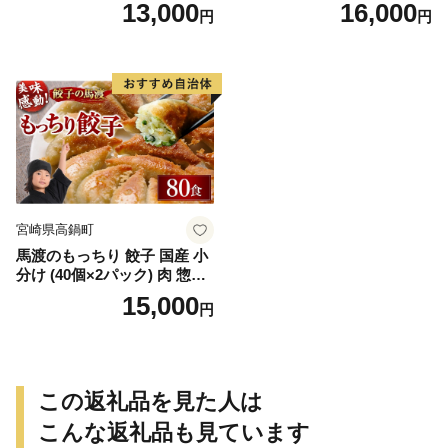
ーハイ ドライ 辛口 国産 人気
戸内レモン/丸おろしグレー
13,000
16,000
円
円
飲み比べ ギフト
プフルーツ/丸おろしゆず」3
50ml×24本（各6本）＞入金
確認後、7日以内に出荷
宮崎県高鍋町
馬渡のもっちり 餃子 国産 小
分け (40個×2パック) 肉 惣菜
人気 おすすめ 簡単 グルメ 冷
15,000
円
凍 豚肉 野菜 加工品
この返礼品を見た人は
こんな返礼品も見ています