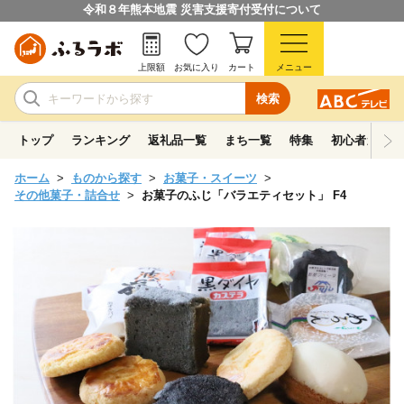
令和８年熊本地震 災害支援寄付受付について
上限額
お気に入り
カート
メニュー
検索
トップ
ランキング
返礼品一覧
まち一覧
特集
初心者ガイド
ホーム
ものから探す
お菓子・スイーツ
その他菓子・詰合せ
お菓子のふじ「バラエティセット」 F4