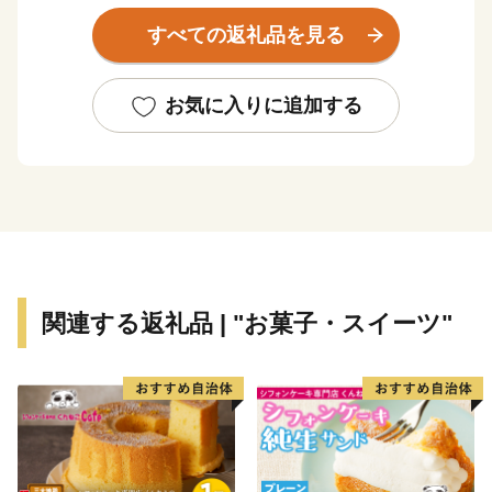
このままでは夕張自体の存続も危ぶまれてしまう…。
すべての返礼品を見る
そこで夕張市は、財政再建一辺倒の政策から、地域再
生との両立へと舵を切りました。
お気に入りに追加する
山積する地域課題に立ち向かい、夕張は立ち上がりま
す。
「再出発、挑戦あるのみ」
みなさんのふるさと納税を力に変えて、進んでいきま
す。どうかみなさんのお力を貸してください。
関連する返礼品 | "お菓子・スイーツ"