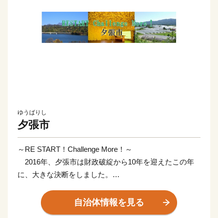
ゆうばりし
夕張市
～RE START！Challenge More！～
2016年、夕張市は財政破綻から10年を迎えたこの年
に、大きな決断をしました。
市民の努力により116億円ものお金を返すことができ
自治体情報を見る
た一方、まちから多くの人が去りました。