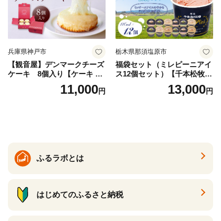
兵庫県神戸市
栃木県那須塩原市
【観音屋】デンマークチーズ
福袋セット（ミレピーニアイ
ケーキ 8個入り【ケーキ チ
ス12個セット）【千本松牧
ーズケーキ 人気スイーツ お
場】 ns025-014-12 【デザー
11,000
13,000
円
円
すすめスイーツ 神戸スイー
ト 詰め合わせ ギフト】
ツ 新感覚チーズケーキ おす
すめケーキ 兵庫県 神戸市 D0
910-17】
ふるラボとは
はじめてのふるさと納税