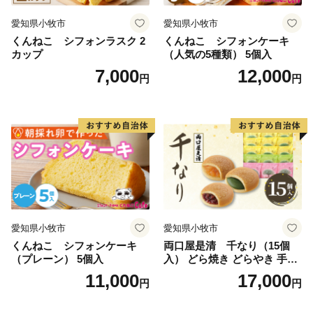
愛知県小牧市
愛知県小牧市
くんねこ シフォンラスク 2
くんねこ シフォンケーキ
カップ
（人気の5種類） 5個入
7,000
12,000
円
円
愛知県小牧市
愛知県小牧市
くんねこ シフォンケーキ
両口屋是清 千なり（15個
（プレーン） 5個入
入） どら焼き どらやき 手土
産 お土産 土産 丹波大納言小
11,000
17,000
円
円
豆 抹茶 林檎 りんご 慶事 お
祝い 法事 法要 詰め合わせ お
取り寄せ 瓢箪 豊臣秀吉 焼印