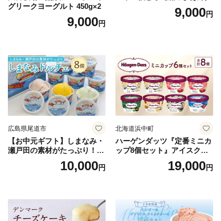
グリークヨーグルト 450g×2
9,000
円
9,000
円
広島県尾道市
北海道浜中町
【お中元ギフト】しまなみ・
ハーゲンダッツ『定番ミニカ
瀬戸田の素材がたっぷり！ジ
ップ8個セット』アイスクリ
ェラート8個
ーム アイス スイーツ デザー
10,000
19,000
円
円
ト_H0016-104