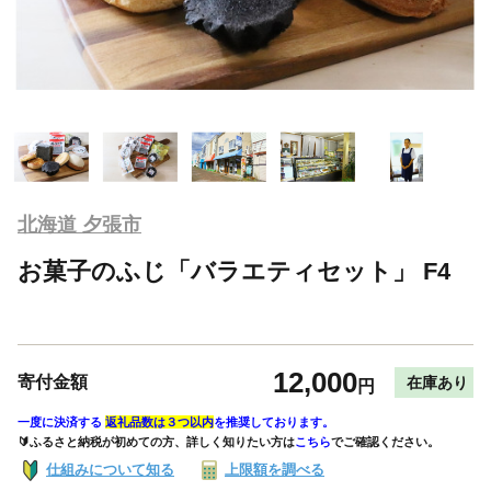
北海道 夕張市
お菓子のふじ「バラエティセット」 F4
12,000
寄付金額
在庫あり
円
一度に決済する
返礼品数は３つ以内
を推奨しております。
🔰ふるさと納税が初めての方、詳しく知りたい方は
こちら
でご確認ください。
仕組みについて知る
上限額を調べる