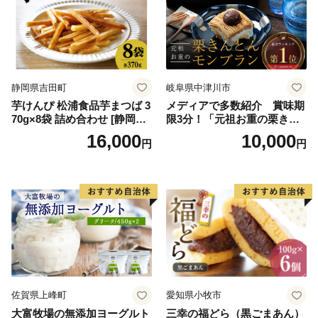
ト ストロベリー ピスタチオ
せ ふるさと納税 ）
バニラ＆クッキー ウベ 沖縄
紅イモ 塩ちんすこう 沖縄シ
ークヮーサー 沖縄黒糖 琉球
ロイヤルミルクティ 沖縄パ
イン
静岡県吉田町
岐阜県中津川市
芋けんぴ 松浦食品芋まつば 3
メディアで多数紹介 賞味期
70g×8袋 詰め合わせ [静岡伊
限3分！「元祖お重の栗きん
勢丹(松浦食品) 静岡県 吉田町
とんモンブラン」 【未来の
16,000
10,000
円
円
22424274] 芋ケンピ セット
ご褒美】スイーツ 栗 モンブ
小袋 個包装 小分け
ラン くりきんとん デザート
ご褒美 お取り寄せ くり お菓
子 菓子 F4N-2298
佐賀県上峰町
愛知県小牧市
大富牧場の無添加ヨーグルト
三幸の福どら（黒ごまあん）