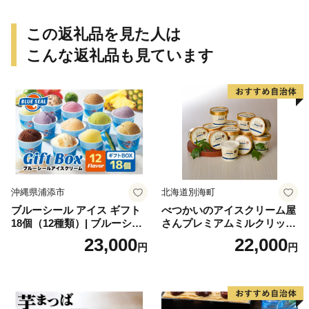
個包装 贈り物 老舗 お茶菓子
この返礼品を見た人は
こんな返礼品も見ています
沖縄県浦添市
北海道別海町
ブルーシール アイス ギフト
べつかいのアイスクリーム屋
18個（12種類）| ブルーシー
さんプレミアムミルクリッチ
ルアイス ブルーシールアイ
12個（AP-01）（ 北海道アイ
23,000
22,000
円
円
スクリーム 着日指定可能 送
ス 北海道産アイス アイス ア
料無料 ジェラート 沖縄県 バ
イススイーツ アイスクリー
ースデー 贈り物 プレゼント
ム 北海道産アイスクリーム
誕生日 カップ 詰め合わせ バ
道産アイス 道産アイスクリ
ラエティ | バニラ チョコレー
ーム ギフト 詰合せ 詰め合わ