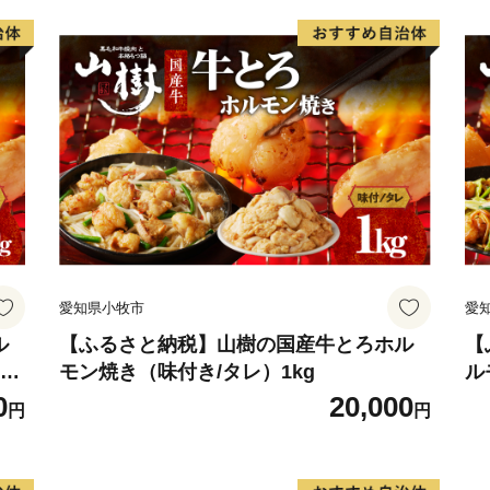
愛知県小牧市
愛
ル
【ふるさと納税】山樹の国産牛とろホル
【
モン
モン焼き（味付き/タレ）1kg
ル
30
山
0
20,000
円
円
リ
腸
BB
バ
ど
焼