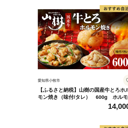
愛知県小牧市
【ふるさと納税】山樹の国産牛とろホ
モン焼き（味付/タレ） 600g ホル
肉 牛肉 山樹 国産牛 とろホルモン焼き 
14,00
0g×2パック 計600g 味付 タレ プリプ
小腸 味噌タレ にんにく バーベキュー 
Q 炒め物 ホルモン丼 野菜炒め 焼きう