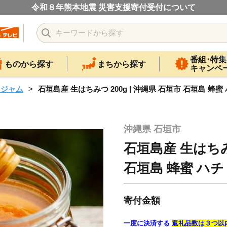
令和８年熊本地震 災害支援寄付受付について
番組･特集
ものから探す
まちから探す
キャンペ
・ジャム
石垣島産 生はちみつ 200g | 沖縄県 石垣市 石垣島 蜂蜜
沖縄県 石垣市
石垣島産 生はちみつ
石垣島 蜂蜜 ハ
寄付金額
一度に決済する
返礼品数は３つ以