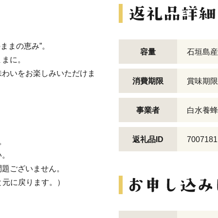
のままの恵み”。
容量
石垣島産 
ままに。
味わいをお楽しみいただけま
消費期限
賞味期限
事業者
白水養蜂
返礼品ID
7007181
。
い。
問題ございません。
と元に戻ります。）