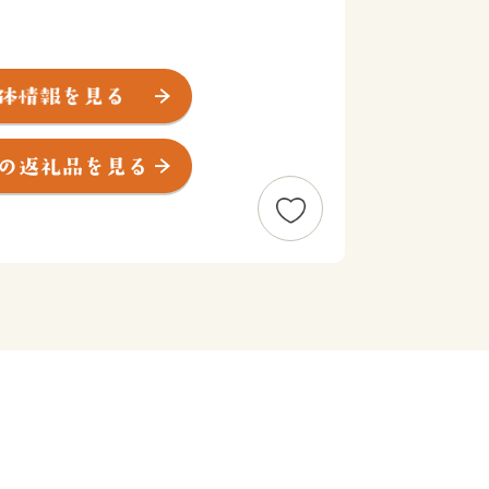
は、2018年トリップアドバイザーの
地」第1位に輝きました。観光スポット
しての魅力はもちろん、悠久の時を経て
史も、国内外問はず、多くのファンを惹
2018年10月末現在）、約229k㎡の面
垣市南部は、八重山諸島の玄関口となっ
の中心地として栄えています。中・北部
、希少な固有生物も多く生息していま
mを誇る於茂登山や日本最大のサンゴ礁生
くる雄大な自然の恩恵を受け、他の自治