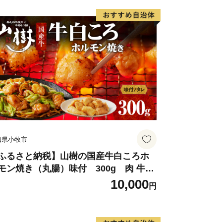
知県小牧市
ふるさと納税】山樹の国産牛白ころホ
モン焼き（丸腸）味付 300g 肉 牛肉
樹 国産牛 白ころホルモン焼き 300g 丸
10,000
円
 味付 プリプリ 小腸 味噌タレ にんにく
ーベキュー 炒め物 ホルモン丼 野菜炒め
きうどん 下処理済み 愛知県 小牧市 送