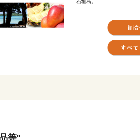
石垣島。
八重山の中心地である石垣島
「世界で最も行きたい観光
やマリンレジャーエリアと
現在に至る独自の文化や歴
きつけています。
石垣市は、人口4万9481人（
積を有する自治体です。石
ているターミナル港や商業
には豊かな自然が多く残り
す。
県内最高峰の標高525.5
息域である“石西礁湖”がつ
品等"