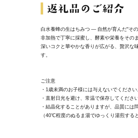
白水養蜂の生はちみつ — 自然が育んだ“そ
非加熱で丁寧に採蜜し、酵素や栄養をその
深いコクと華やかな香りが広がる、贅沢な
す。
ご注意
・1歳未満のお子様には与えないでください
・直射日光を避け、常温で保存してくださ
・結晶化することがありますが、品質には
（40℃程度のぬるま湯でゆっくり湯煎する