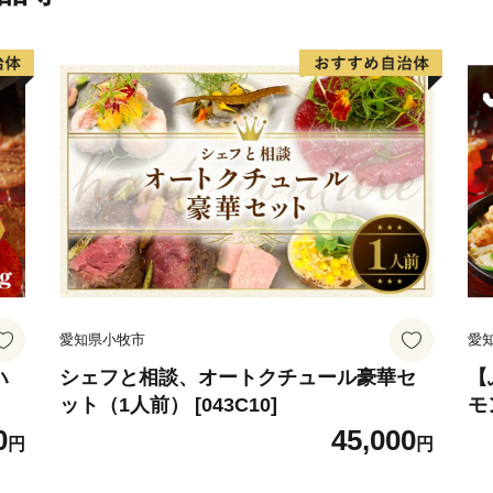
体にはない石垣島ならでは
和牛の素牛にもなっている
水産物、南国の太陽の光を
の南国フルーツ、古来から
ンサー織りなどの伝統工芸
各所で生産されています。
沖縄移住ブームが落ち着い
り、2017年には観光客数が
垣島トライアスロンや石垣
んで、毎年、世界中から多
愛知県小牧市
愛
石垣市では、そんな石垣島
ハ
シェフと相談、オートクチュール豪華セ
【
ット（1人前） [043C10]
モ
のお礼の品を豊富にご用意
0
45,000
石垣島を身近に感じていた
円
円
ただければ幸いです。