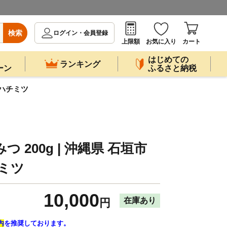
検索
ログイン・会員登録
上限額
お気に入り
カート
はじめての
ランキング
ーン
ふるさと納税
 ハチミツ
 200g | 沖縄県 石垣市
チミツ
10,000
在庫あり
円
内
を推奨しております。