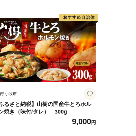
の特産品が多くあります。国内ブランド
石垣牛、ミネラル豊富な海の恵みである
浴びて育つパイナップルやマンゴーなど
の製法が今も受け継がれている泡盛やミ
品など、幅広いジャンルの特産品が島内
た後も石垣市の人口は毎年増加傾向にあ
130万人と過去最高を更新しました。石
島マラソンなどのスポーツイベントも盛
くの参加者が石垣島に集まります。
知県小牧市
の魅力を感じていただけるふるさと納税
ふるさと納税】山樹の国産牛とろホル
ン焼き（味付/タレ） 300g
しております。ふるさと納税を通じて、
9,000
だくとともに、石垣島ファンになってい
円