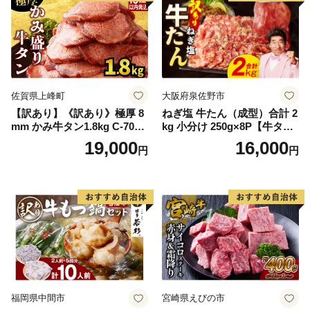
佐賀県上峰町
大阪府泉佐野市
【訳あり】《訳あり》極厚 8
ねぎ塩 牛たん（成型）合計 2
mm かみ牛タン1.8kg C-709-
kg 小分け 250g×8P【牛タン
AS
牛肉 焼肉用 薄切り 訳あり サ
19,000
16,000
円
円
イズ不揃い】
福岡県中間市
宮崎県えびの市