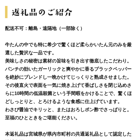
配送不可：離島・遠隔地（一部除く）
牛たんの中でも特に希少で驚くほど柔らかいたん元のみを厳
選した贅沢な一品です。
美味しさの秘密は素材の旨味を引き出す徹底したこだわり。
パンチの効いたガーリックと爽やかに香るブラックペッパー
を絶妙にブレンドし一晩かけてじっくりと熟成させました。
その後直火で表面を一気に焼き上げて香ばしさを閉じ込めさ
らに10時間の低温殺菌という手間暇をかけることで、驚くほ
どしっとりと、とろけるような食感に仕上げています。
わさび醤油でキリッと、またはおろしポン酢でさっぱりと。
至福のひとときをご堪能ください。
本返礼品は宮城県が県内市町村の共通返礼品として認定した