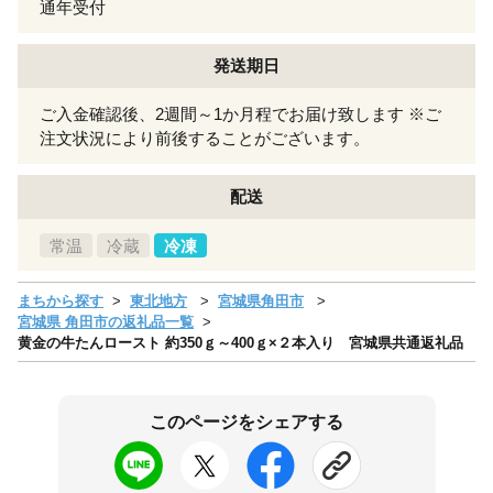
通年受付
発送期日
ご入金確認後、2週間～1か月程でお届け致します ※ご
注文状況により前後することがございます。
配送
常温
冷蔵
冷凍
まちから探す
東北地方
宮城県角田市
宮城県 角田市の返礼品一覧
黄金の牛たんロースト 約350ｇ～400ｇ×２本入り 宮城県共通返礼品
このページをシェアする