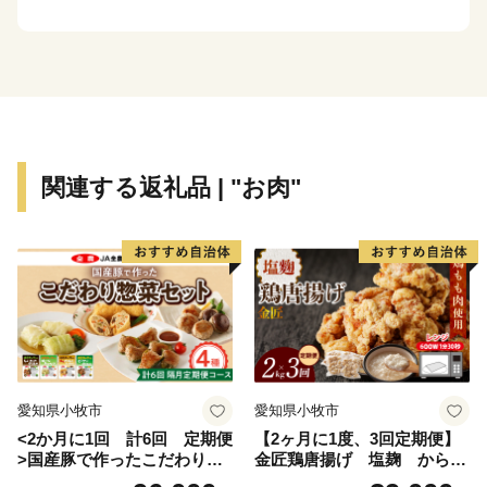
台からは市全体を展望することができます。
古くからは米、野菜、果樹、畜産等の農業が盛んであ
り、平成31年4月には産直販売の拠点である「道の駅か
くだ」がオープンしました。
現在は日本有数の工業メーカーも進出しており、農業
との調和・共存も図られています。こうした歴史と最新
関連する返礼品 | "お肉"
技術、農業と工業が共存するまちであり、「こめ」「ま
め」「うめ」「ひめ」「ゆめ」の「かくだの５つ
の‟め”」をキャッチフレーズにブランド化を進めていま
す。
愛知県小牧市
愛知県小牧市
<2か月に1回 計6回 定期便
【2ヶ月に1度、3回定期便】
>国産豚で作ったこだわり惣
金匠鶏唐揚げ 塩麹 からあ
菜セット
げ