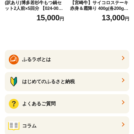
(訳あり)博多若杉牛もつ鍋セ
【宮崎牛】サイコロステーキ
ット2人前×5回分 【024-002
赤身＆霜降り 400g(各200g×
7】
１P 計2P) 真空パック 冷凍
15,000
13,000
円
円
ふるラボとは
はじめてのふるさと納税
よくあるご質問
コラム