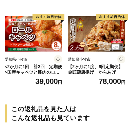
愛知県小牧市
愛知県小牧市
<2か月に1回 計3回 定期便
【2ヶ月に1度、6回定期便】
>国産キャベツと豚肉のロー
金匠鶏唐揚げ からあげ
ルキャベツ（4P入り）
39,000
78,000
円
円
この返礼品を見た人は
こんな返礼品も見ています