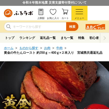
令和８年熊本地震 災害支援寄付受付について
上限額
お気に入り
カート
メニュー
検索
トップ
ランキング
返礼品一覧
まち一覧
特集
初心者ガイド
ホーム
ものから探す
お肉
牛肉
黄金の牛たんロースト 約350ｇ～400ｇ×２本入り 宮城県共通返礼品