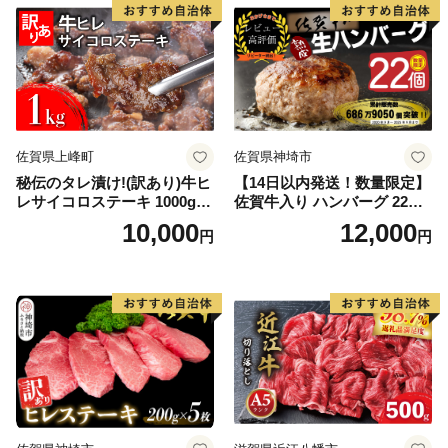
佐賀県上峰町
佐賀県神埼市
秘伝のタレ漬け!(訳あり)牛ヒ
【14日以内発送！数量限定】
レサイコロステーキ 1000g
佐賀牛入り ハンバーグ 22個
【B-1098-AS】
2.6kg(120g×22個)【佐賀牛
10,000
12,000
円
円
黒毛和牛 ブランド牛 九州 ハ
ンバーグ 牛肉 豚肉 国産 お弁
当 おかず 惣菜 おすすめ 人
気】(H083106)