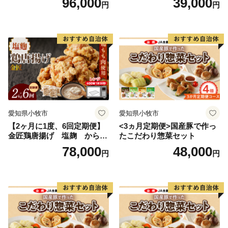
96,000
39,000
円
円
愛知県小牧市
愛知県小牧市
【2ヶ月に1度、6回定期便】
<3ヵ月定期便>国産豚で作っ
金匠鶏唐揚げ 塩麹 からあ
たこだわり惣菜セット
げ
78,000
48,000
円
円