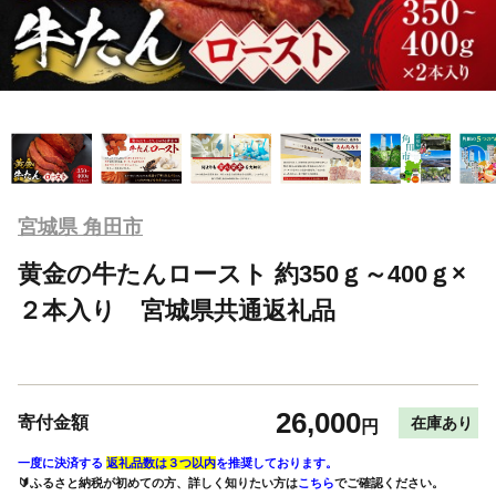
宮城県 角田市
黄金の牛たんロースト 約350ｇ～400ｇ×
２本入り 宮城県共通返礼品
26,000
寄付金額
在庫あり
円
一度に決済する
返礼品数は３つ以内
を推奨しております。
🔰ふるさと納税が初めての方、詳しく知りたい方は
こちら
でご確認ください。