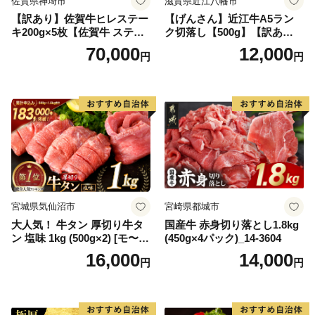
佐賀県神埼市
滋賀県近江八幡市
【訳あり】佐賀牛ヒレステー
【げんさん】近江牛A5ラン
キ200g×5枚【佐賀牛 ステー
ク切落し【500g】【訳あり】
キ ブランド肉 ヒレ肉 フィレ
【DG12W】
70,000
12,000
円
円
肉 ジューシー ヘルシー】(H0
65175)
宮城県気仙沼市
宮崎県都城市
大人気！ 牛タン 厚切り牛タ
国産牛 赤身切り落とし1.8kg
ン 塩味 1kg (500g×2) [モ〜ラ
(450g×4パック)_14-3604
ンド 宮城県 気仙沼市 205646
16,000
14,000
円
円
60] 肉 牛肉 精肉 牛たん 牛タ
ン塩 牛たん塩 冷凍 焼肉 BB
Q アウトドア バーベキュー
厚切り タン