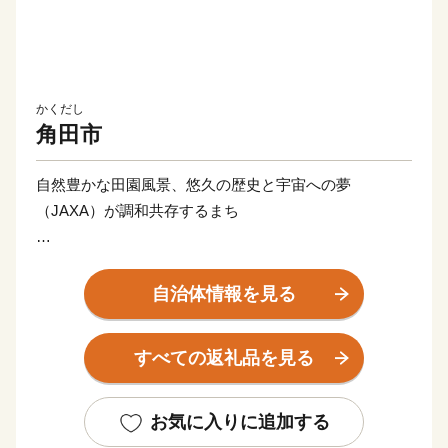
かくだし
角田市
自然豊かな田園風景、悠久の歴史と宇宙への夢
（JAXA）が調和共存するまち
宮城県の南部に位置し、阿武隈川の恵みのもとに発展し
た角田市は、平安時代に建築された宮城県最古の木造建
自治体情報を見る
築であり重要文化財の高蔵寺阿弥陀堂と、最新の技術で
ある宇宙航空研究開発機構（JAXA）の研究開発拠点が
すべての返礼品を見る
あり、悠久の歴史と最新技術のコントラストが魅力のま
ちです。市内でロケットエンジンの開発を行っているこ
とから、市の真ん中に位置する台山公園にはH2ロケッ
お気に入りに追加する
ト実物大模型があり、その横にあるスペースタワー展望