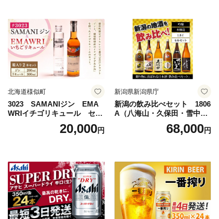
サヒビール スーパードライ s
uper dry 11回 缶ビール 缶 ギ
フト 内祝い 茨城県守谷市 送
料無料
北海道様似町
新潟県新潟県庁
3023 SAMANIジン EMA
新潟の飲み比べセット 1806
WRIイチゴリキュール セッ
A（八海山・久保田・雪中
ト（箱入り）【大人の味 酒
梅・越乃寒梅・かたふね・千
20,000
68,000
円
円
お酒 洋酒 スピリッツ クラフ
代の光）
トジン 国産 sake SAKE gin
GIN liqueur LIQUEUR お酒
セット 詰め合わせ カクテル
ソーダ割り アルコール ロッ
ク ソーダ ジントニック 】