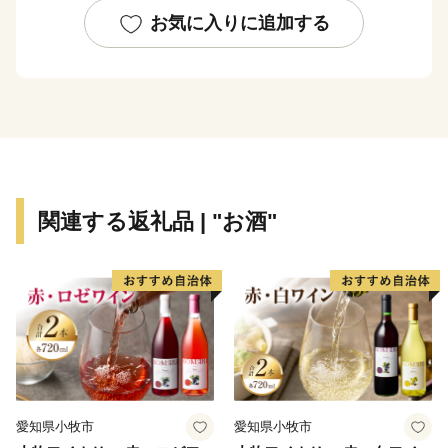
れ、平成22年には「日本で最も美しい村」連合に加盟し
お気に入りに追加する
ました。
「までい」とは．．．
飯舘流のスローライフを「までいライフ」と呼び、村づ
くりの基本理念としてきました。
「までい」とは、「両手」「左右揃った手」という意味
の「真手（まて）」が語源。
関連する返礼品 | "お酒"
「大切に」「丁寧に」「じっくりと」「心をこめて」
「手間暇を惜しまず」という意味で使われてきた方言で
す。
2011年3月11日に発生した東日本大震災．．．．．
飯舘村は2011年の東日本大震災に伴う原発事故の影響
を受けましたが、
全国の皆様からの温かいご支援・応援をいただき復興に
愛知県小牧市
愛知県小牧市
向けて１歩ずつ歩んで参りました。