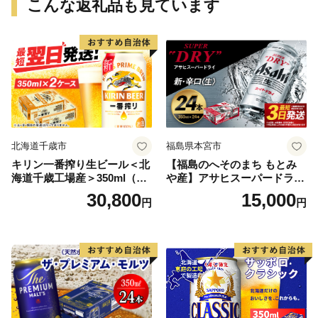
こんな返礼品も見ています
北海道千歳市
福島県本宮市
キリン一番搾り生ビール＜北
【福島のへそのまち もとみ
海道千歳工場産＞350ml（24
や産】アサヒスーパードライ
本） 2ケース
350ml×24本 合計8.4L 1ケー
30,800
15,000
円
円
ス アルコール度数5% 缶ビー
ル お酒 ビール アサヒ スーパ
ードライ super dry 24缶 辛
口 送料無料 カメイ 本宮市
【07214-0206】