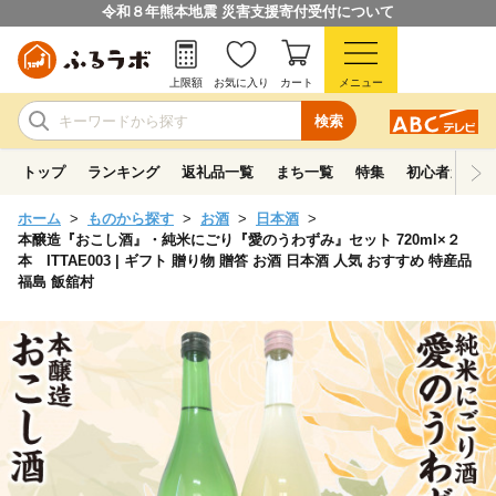
令和８年熊本地震 災害支援寄付受付について
上限額
お気に入り
カート
メニュー
検索
トップ
ランキング
返礼品一覧
まち一覧
特集
初心者ガイド
ホーム
ものから探す
お酒
日本酒
本醸造『おこし酒』・純米にごり『愛のうわずみ』セット 720ml×２
本 ITTAE003 | ギフト 贈り物 贈答 お酒 日本酒 人気 おすすめ 特産品
福島 飯舘村