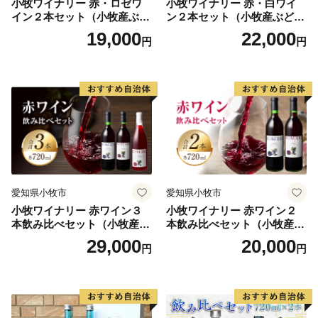
小牧ワイナリー 赤・ロゼワ
小牧ワイナリー 赤・白ワイ
これまでご支援してくださったたくさんの皆様に感謝申
イン２本セット（小牧産ぶど
ン２本セット（小牧産ぶどう
し上げます。
う100％使用）
100％使用）
19,000
22,000
円
円
本当にありがとうございます。
現在は村内のほぼ全域で避難指示が解除され、復興拠点
の「 道の駅 までい館 」、子ども達の遊び場「 ふ
かや風の子広場 」なども整備されました。
飯舘村はこれからも、『 明日が待ち遠しくなるよう
な、ワクワクする楽しいふるさと 』の実現を目指して
頑張ります。
飯舘村をぜひ応援してください！！ 皆様の心温まるご
愛知県小牧市
愛知県小牧市
支援をお待ちしております。
小牧ワイナリー 赤ワイン３
小牧ワイナリー 赤ワイン２
本飲み比べセット（小牧産ぶ
本飲み比べセット（小牧産ぶ
どう100％使用）
どう100％使用）
29,000
20,000
円
円