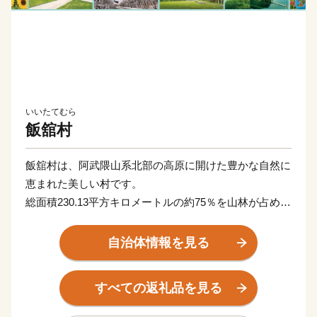
いいたてむら
飯舘村
飯舘村は、阿武隈山系北部の高原に開けた豊かな自然に
恵まれた美しい村です。
総面積230.13平方キロメートルの約75％を山林が占めた
地形は比較的なだらかで、北に真野川、中央に新田川と
飯樋川、南部に比曽川が流れその流域に耕地が開かれ集
自治体情報を見る
落を形成しています。
年平均気温は約10度、年間降水量1,300ミリメートル前
すべての返礼品を見る
後で高原地帯独特の冷涼な気候にあります。
飯舘村は「までい」を理念に据えた村づくりが評価さ