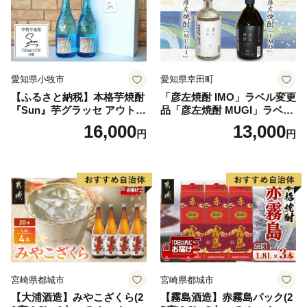
愛知県小牧市
愛知県幸田町
【ふるさと納税】本格芋焼酎
「彦左焼酎 IMO」ラベル変更
『Sun』芋グラッセ アウトド
品「彦左焼酎 MUGI」ラベル
ア ソロキャンプ ベランピン
変更品 飲み比べ セット 合計
16,000
13,000
円
円
グ 巣ごもり 就労支援
2本 720ml×各1本 25度 焼酎
お酒 麦焼酎 芋焼酎
宮崎県都城市
宮崎県都城市
【大浦酒造】みやこざくら(2
【霧島酒造】赤霧島パック(2