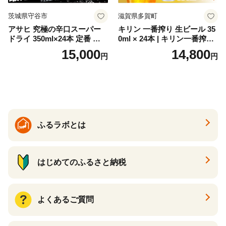
茨城県守谷市
滋賀県多賀町
アサヒ 究極の辛口スーパー
キリン 一番搾り 生ビール 35
ドライ 350ml×24本 定番 ビー
0ml × 24本 | キリン一番搾り
ル 缶ビール 酒 お酒 アルコー
キリンビール 一番搾り ビー
15,000
14,800
円
円
ル 辛口
ル 24缶 きりんいちばんしぼ
り キリン一番搾り びーる 1
ケース 24缶 24本 キリン一番
搾り KIRIN きりん 麒麟 キリ
ン一番搾り いちばんしぼり
キリン一番搾り 父の日 ちち
の日
ふるラボとは
はじめてのふるさと納税
よくあるご質問