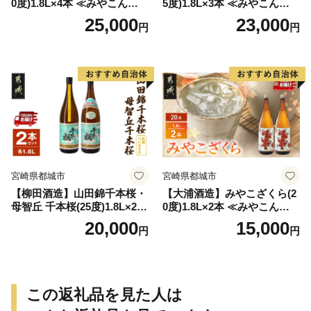
0度)1.8L×4本 ≪みやこんじょ
5度)1.8L×3本 ≪みやこんじょ
特急便≫_AD-0771
特急便≫_23-07-K03P-1800-3
25,000
23,000
円
円
-Q
宮崎県都城市
宮崎県都城市
【柳田酒造】山田錦千本桜・
【大浦酒造】みやこざくら(2
母智丘 千本桜(25度)1.8L×2本
0度)1.8L×2本 ≪みやこんじょ
≪みやこんじょ特急便≫_AC
特急便≫_MJ-0771
20,000
15,000
円
円
-0751
この返礼品を見た人は