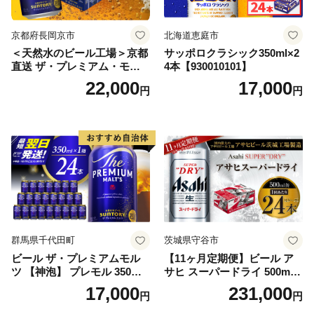
京都府長岡京市
北海道恵庭市
＜天然水のビール工場＞京都
サッポロクラシック350ml×2
直送 ザ・プレミアム・モル
4本【930010101】
ツ 350ml×24本 プレモル [149
22,000
17,000
円
円
5]
群馬県千代田町
茨城県守谷市
ビール ザ・プレミアムモル
【11ヶ月定期便】ビール ア
ツ 【神泡】 プレモル 350ml
サヒ スーパードライ 500ml 2
× 24本 サントリー〈天然水の
4本 1ケース×11ヶ月 | アサヒ
17,000
231,000
円
円
ビール工場〉群馬※沖縄・離
ビール 究極の辛口 酒 お酒 ア
島地域へのお届け不可
ルコール 生ビール Asahi ア