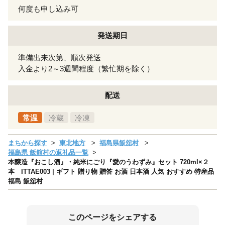
何度も申し込み可
発送期日
準備出来次第、順次発送
入金より2～3週間程度（繁忙期を除く）
配送
常温
冷蔵
冷凍
まちから探す
東北地方
福島県飯舘村
福島県 飯舘村の返礼品一覧
本醸造『おこし酒』・純米にごり『愛のうわずみ』セット 720ml×２
本 ITTAE003 | ギフト 贈り物 贈答 お酒 日本酒 人気 おすすめ 特産品
福島 飯舘村
このページをシェアする