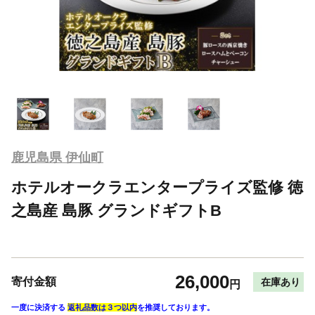
鹿児島県 伊仙町
ホテルオークラエンタープライズ監修 徳
之島産 島豚 グランドギフトB
26,000
寄付金額
在庫あり
円
一度に決済する
返礼品数は３つ以内
を推奨しております。