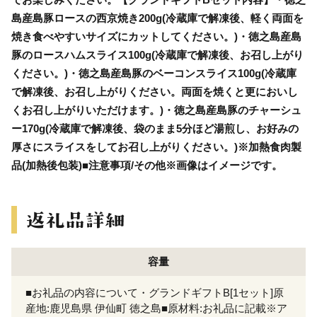
島産島豚ロースの西京焼き200g(冷蔵庫で解凍後、軽く両面を
焼き食べやすいサイズにカットしてください。)・徳之島産島
豚のロースハムスライス100g(冷蔵庫で解凍後、お召し上がり
ください。)・徳之島産島豚のベーコンスライス100g(冷蔵庫
で解凍後、お召し上がりください。両面を焼くと更においし
くお召し上がりいただけます。)・徳之島産島豚のチャーシュ
ー170g(冷蔵庫で解凍後、袋のまま5分ほど湯煎し、お好みの
厚さにスライスをしてお召し上がりください。)※加熱食肉製
品(加熱後包装)■注意事項/その他※画像はイメージです。
容量
■お礼品の内容について・グランドギフトB[1セット]原
産地:鹿児島県 伊仙町 徳之島■原材料:お礼品に記載※ア