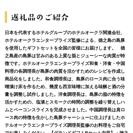
日本を代表するホテルグループのホテルオークラ関連会社、
ホテルオークラエンタープライズ監修による、徳之島の島豚
を使用したギフトセットを全国の皆様にお届けします。 徳
之島産の島豚は甘みのある上質な脂とジューシーな肉質が特
徴です。ホテルオークラエンタープライズ和食・洋食・中国
料理の各調理長が島豚の肉質を活かすためのレシピを作成し
商品化をしました。和食調理長は、島豚のロース肉に合う味
噌漬け床を作るため、幾度も西京味噌に加える味醂と酒の分
量を調整し試作しました。洋食調理長は、島豚の脂の特徴を
活かすための、塩漬とスモークの時間の調整を繰り替えしハ
ムとベーコンスライスを完成させました。中国調理長は肩ロ
ース肉の特徴を生かした島豚チャーシューに仕上げましたホ
テルオークラエンタープライズ調理長監修のお料理をご自宅
でお楽しみください。【グランドギフトBセット内容】・徳之