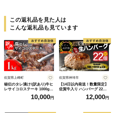
この返礼品を見た人は
こんな返礼品も見ています
佐賀県上峰町
佐賀県神埼市
秘伝のタレ漬け!(訳あり)牛ヒ
【14日以内発送！数量限定】
レサイコロステーキ 1000g
佐賀牛入り ハンバーグ 22個
【B-1098-AS】
2.6kg(120g×22個)【佐賀牛
10,000
12,000
円
円
黒毛和牛 ブランド牛 九州 ハ
ンバーグ 牛肉 豚肉 国産 お弁
当 おかず 惣菜 おすすめ 人
気】(H083106)