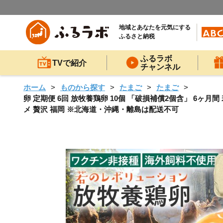
地域とあなたを元気にする
ふるさと納税
ふるラボ
TVで紹介
チャンネル
ホーム
ものから探す
たまご
たまご
卵 定期便 6回 放牧養鶏卵 10個 「破損補償2個含」 6ヶ月
メ 贅沢 福岡 ※北海道・沖縄・離島は配送不可