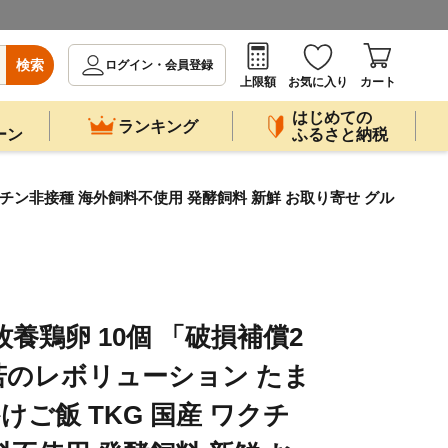
検索
ログイン・会員登録
上限額
お気に入り
カート
はじめての
ランキング
ーン
ふるさと納税
ワクチン非接種 海外飼料不使用 発酵飼料 新鮮 お取り寄せ グル
牧養鶏卵 10個 「破損補償2
 若のレボリューション たま
かけご飯 TKG 国産 ワクチ