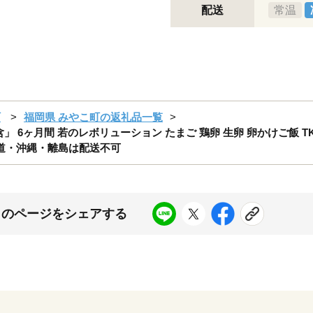
配送
常温
町
福岡県 みやこ町の返礼品一覧
個含」 6ヶ月間 若のレボリューション たまご 鶏卵 生卵 卵かけご飯 
北海道・沖縄・離島は配送不可
このページをシェアする