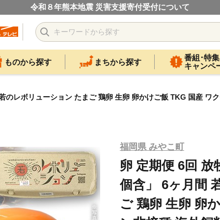
令和８年熊本地震 災害支援寄付受付について
番組･特集
ものから探す
まちから探す
キャンペ
間 若のレボリューション たまご 鶏卵 生卵 卵かけご飯 TKG 国産 
福岡県 みやこ町
卵 定期便 6回 放
個含」 6ヶ月間
ご 鶏卵 生卵 卵