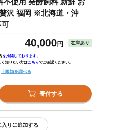
不使用 発酵飼料 新鮮 お
贅沢 福岡 ※北海道・沖
不可
40,000
在庫あり
円
内
を推奨しております。
しく知りたい方は
こちら
でご確認ください。
上限額を調べる
寄付する
に入りに追加する