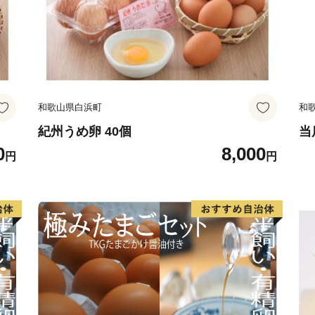
和歌山県白浜町
和
紀州うめ卵 40個
当
0
8,000
円
円