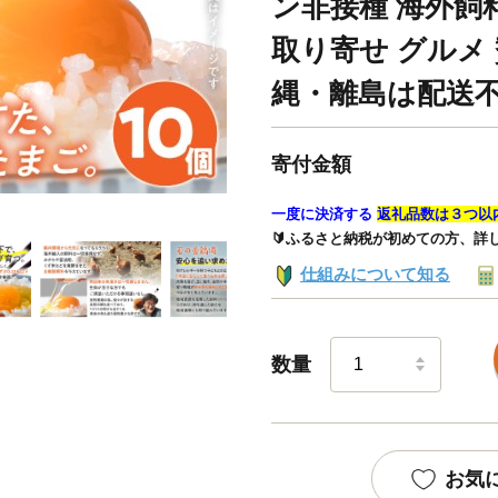
ン非接種 海外飼料
取り寄せ グルメ 
縄・離島は配送
寄付金額
一度に決済する
返礼品数は３つ以
🔰ふるさと納税が初めての方、詳
仕組みについて知る
数量
お気