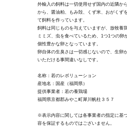
外輸入の飼料は一切使用せず国内の近隣か
から、醤油粕、もみ殻、くず米、おがくずを
て飼料を作っています。
飼料は同じものを与えていますが、放牧養
ミミズ、虫を食べているため、1つ1つの卵
個性豊かな卵となっています。
卵自体の生臭さは一切感じないので、生卵
いただける事間違いなしです。
名称：若のレボリューション
産地名：国産（福岡県）
提供事業者：若の養鶏場
福岡県京都郡みやこ町犀川帆柱３５７
※表示内容に関しては各事業者の指定に基
容を保証するものではございません。