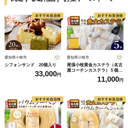
愛知県小牧市
愛知県小牧市
シフォンサンド 20個入り
尾張小牧黄金カステラ（名古
屋コーチンカステラ）５個入
33,000
円
名古屋コーチン カステラ ザ
11,000
円
ラメ 常温 愛知県 小牧市 アン
プチベアやぐま