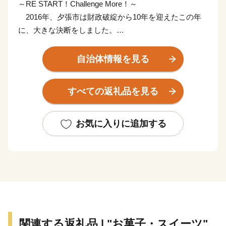
～RE START！Challenge More！～
2016年、夕張市は財政破綻から10年を迎えたこの年
に、大きな決断をしました。
市民の努力により116億円ものお金を返すことができ
自治体情報を見る
た一方、まちから多くの人が去りました。
このままでは夕張自体の存続も危ぶまれてしまう…。
すべての返礼品を見る
そこで夕張市は、財政再建一辺倒の政策から、地域再
生との両立へと舵を切りました。
お気に入りに追加する
山積する地域課題に立ち向かい、夕張は立ち上がりま
す。
「再出発、挑戦あるのみ」
みなさんのふるさと納税を力に変えて、進んでいきま
す。どうかみなさんのお力を貸してください。
関連する返礼品 | "お菓子・スイーツ"