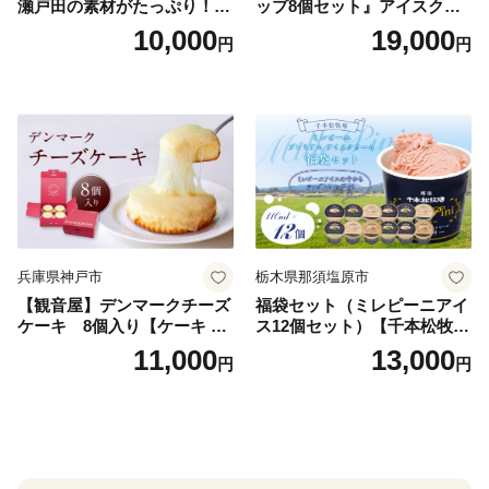
瀬戸田の素材がたっぷり！ジ
ップ8個セット』アイスクリ
ェラート8個
ーム アイス スイーツ デザー
10,000
19,000
円
円
ト_H0016-104
兵庫県神戸市
栃木県那須塩原市
【観音屋】デンマークチーズ
福袋セット（ミレピーニアイ
ケーキ 8個入り【ケーキ チ
ス12個セット）【千本松牧
ーズケーキ 人気スイーツ お
場】 ns025-014-12 【デザー
11,000
13,000
円
円
すすめスイーツ 神戸スイー
ト 詰め合わせ ギフト】
ツ 新感覚チーズケーキ おす
すめケーキ 兵庫県 神戸市 D0
910-17】