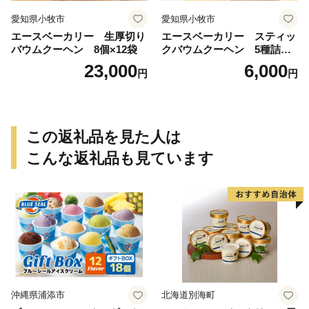
愛知県小牧市
愛知県小牧市
エースベーカリー 生厚切り
エースベーカリー スティッ
バウムクーヘン 8個×12袋
クバウムクーヘン 5種詰合
せ バウムクーヘン バーム
23,000
6,000
円
円
クーヘン おやつ おかし スイ
ーツ お菓子 個包装 詰め合わ
せ
この返礼品を見た人は
こんな返礼品も見ています
沖縄県浦添市
北海道別海町