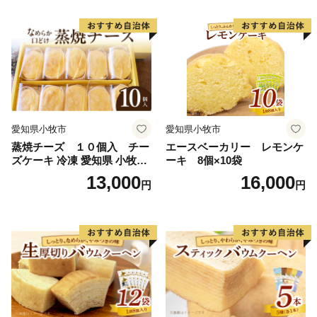
ム 北海道産粒あん 34cm 冷
海道産粒あん 17cm 冷凍 愛
凍 愛知県 小牧市 アンプチベ
知県 小牧市 アンプチベアや
アやぐま
ぐま
愛知県小牧市
愛知県小牧市
蒸焼チーズ １０個入 チー
エースベーカリー レモンケ
ズケーキ 冷凍 愛知県 小牧市
ーキ 8個×10袋
アンプチベアやぐま
13,000
16,000
円
円