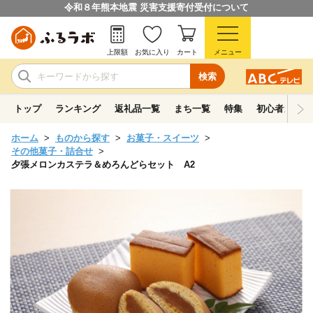
令和８年熊本地震 災害支援寄付受付について
上限額
お気に入り
カート
メニュー
検索
トップ
ランキング
返礼品一覧
まち一覧
特集
初心者ガイド
ホーム
ものから探す
お菓子・スイーツ
その他菓子・詰合せ
夕張メロンカステラ＆めろんどらセット A2