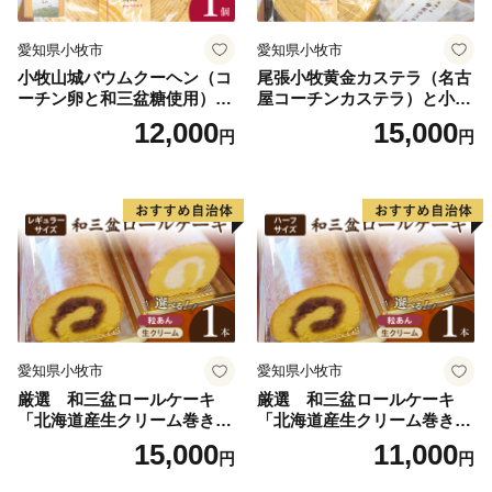
愛知県小牧市
愛知県小牧市
小牧山城バウムクーヘン（コ
尾張小牧黄金カステラ（名古
ーチン卵と和三盆糖使用）
屋コーチンカステラ）と小牧
名古屋コーチン バームクー
山城バウムクーヘン（コーチ
12,000
15,000
円
円
ヘン 和三盆 小牧銘菓 バウム
ン卵と和三盆糖使用）のセッ
クーヘン 常温 愛知県 小牧市
ト 名古屋コーチン カステ
アンプチベアやぐま
ラ ザラメ バームクーヘン 和
三盆 小牧銘菓 バウムクーヘ
ン 常温 愛知県 小牧市 アンプ
チベアやぐま
愛知県小牧市
愛知県小牧市
厳選 和三盆ロールケーキ
厳選 和三盆ロールケーキ
「北海道産生クリーム巻き」
「北海道産生クリーム巻き」
または「北海道産粒あん巻
または「北海道産粒あん巻
15,000
11,000
円
円
き」（サイズ：レギュラー）
き」（サイズ：ハーフ） 和
和三盆 北海道産生クリー
三盆 北海道産生クリーム 北