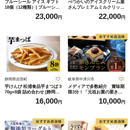
ブルーシール アイス ギフト
べつかいのアイスクリーム屋
18個（12種類）| ブルーシー
さんプレミアムミルクリッチ
ルアイス ブルーシールアイ
12個（AP-01）（ 北海道アイ
23,000
22,000
円
円
スクリーム 着日指定可能 送
ス 北海道産アイス アイス ア
料無料 ジェラート 沖縄県 バ
イススイーツ アイスクリー
ースデー 贈り物 プレゼント
ム 北海道産アイスクリーム
誕生日 カップ 詰め合わせ バ
道産アイス 道産アイスクリ
ラエティ | バニラ チョコレー
ーム ギフト 詰合せ 詰め合わ
ト ストロベリー ピスタチオ
せ ふるさと納税 ）
バニラ＆クッキー ウベ 沖縄
紅イモ 塩ちんすこう 沖縄シ
ークヮーサー 沖縄黒糖 琉球
ロイヤルミルクティ 沖縄パ
イン
静岡県吉田町
岐阜県中津川市
芋けんぴ 松浦食品芋まつば 3
メディアで多数紹介 賞味期
70g×8袋 詰め合わせ [静岡伊
限3分！「元祖お重の栗きん
勢丹(松浦食品) 静岡県 吉田町
とんモンブラン」 【未来の
16,000
10,000
円
円
22424274] 芋ケンピ セット
ご褒美】スイーツ 栗 モンブ
小袋 個包装 小分け
ラン くりきんとん デザート
ご褒美 お取り寄せ くり お菓
子 菓子 F4N-2298