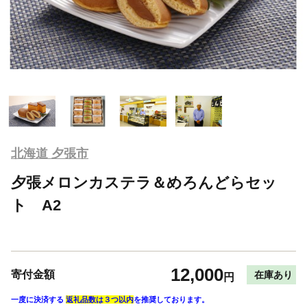
北海道 夕張市
夕張メロンカステラ＆めろんどらセッ
ト A2
12,000
寄付金額
在庫あり
円
一度に決済する
返礼品数は３つ以内
を推奨しております。