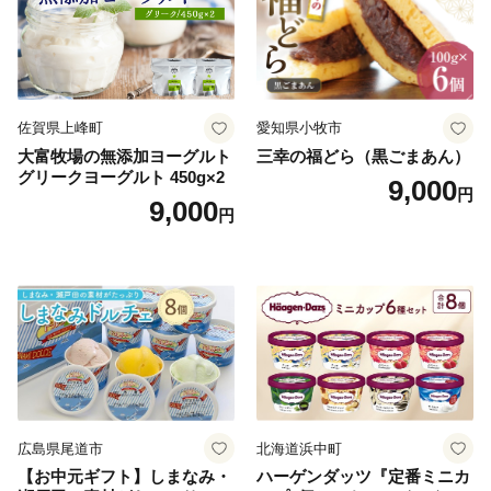
佐賀県上峰町
愛知県小牧市
大富牧場の無添加ヨーグルト
三幸の福どら（黒ごまあん）
グリークヨーグルト 450g×2
9,000
円
9,000
円
広島県尾道市
北海道浜中町
【お中元ギフト】しまなみ・
ハーゲンダッツ『定番ミニカ