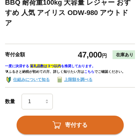
BBQ 耐荷重100kg 大容量 レジャー おす
すめ 人気 アイリス ODW-980 アウトド
ア
47,000
寄付金額
在庫あり
円
一度に決済する
返礼品数は３つ以内
を推奨しております。
🔰ふるさと納税が初めての方、詳しく知りたい方は
こちら
でご確認ください。
仕組みについて知る
上限額を調べる
数量
寄付する