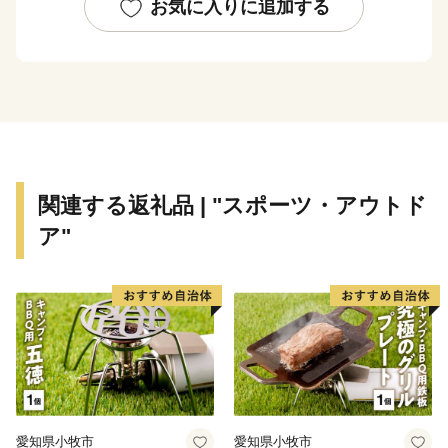
とから、市の真ん中に位置する台山公園にはH2ロケッ
お気に入りに追加する
ト実物大模型があり、その横にあるスペースタワー展望
台からは市全体を展望することができます。
古くからは米、野菜、果樹、畜産等の農業が盛んであ
り、平成31年4月には産直販売の拠点である「道の駅か
くだ」がオープンしました。
現在は日本有数の工業メーカーも進出しており、農業
との調和・共存も図られています。こうした歴史と最新
関連する返礼品 | "スポーツ・アウトド
技術、農業と工業が共存するまちであり、「こめ」「ま
ア"
め」「うめ」「ひめ」「ゆめ」の「かくだの５つ
の‟め”」をキャッチフレーズにブランド化を進めていま
す。
愛知県小牧市
愛知県小牧市