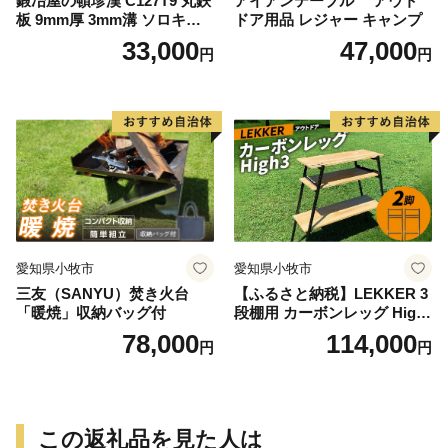
鍛冶屋の頓珍漢 C127T9 丸鉄
アイアンテーブル アウト
板 9mm厚 3mm溝 ソロキャ
ドア用品 レジャー キャンプ
ンプ用 専用ハンドル付き ス
33,000
47,000
円
円
ノーピーク アルミパーソナ
ルクッカーサイズ
愛知県小牧市
愛知県小牧市
三友（SANYU）焚き火台
【ふるさと納税】LEKKER 3
「暖焼」収納バッグ付
段棚用 カーボンレッグ High
3 2脚 キャンプ アウトドア ソ
78,000
114,000
円
円
ロキャン カーボン アウトド
ア用品 レジャー 軽量 丈夫 持
ち運び 野外 キャンプギア テ
ーブル板用 絆ウェルド 愛知
県 小牧市 送料無料
この返礼品を見た人は