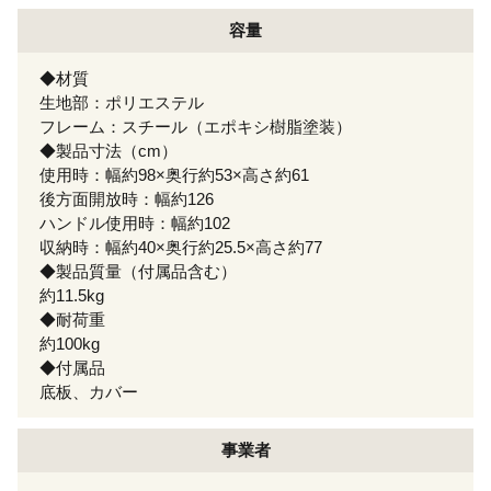
容量
◆材質
生地部：ポリエステル
フレーム：スチール（エポキシ樹脂塗装）
◆製品寸法（cm）
使用時：幅約98×奥行約53×高さ約61
後方面開放時：幅約126
ハンドル使用時：幅約102
収納時：幅約40×奥行約25.5×高さ約77
◆製品質量（付属品含む）
約11.5kg
◆耐荷重
約100kg
◆付属品
底板、カバー
事業者