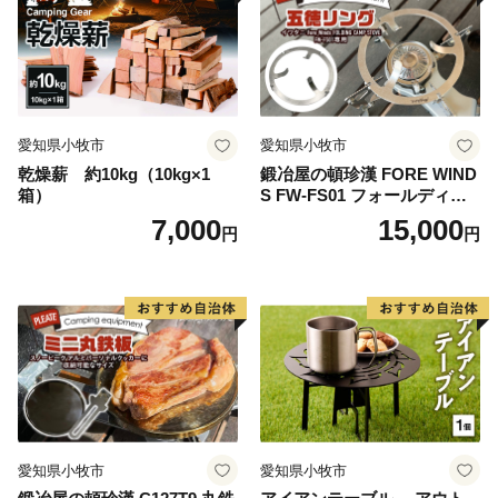
愛知県小牧市
愛知県小牧市
乾燥薪 約10kg（10kg×1
鍛冶屋の頓珍漢 FORE WIND
箱）
S FW-FS01 フォールディン
グ キャンプストーブ専用 五
7,000
15,000
円
円
徳リング
愛知県小牧市
愛知県小牧市