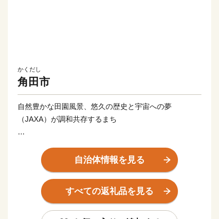
かくだし
角田市
自然豊かな田園風景、悠久の歴史と宇宙への夢
（JAXA）が調和共存するまち
宮城県の南部に位置し、阿武隈川の恵みのもとに発展し
た角田市は、平安時代に建築された宮城県最古の木造建
自治体情報を見る
築であり重要文化財の高蔵寺阿弥陀堂と、最新の技術で
ある宇宙航空研究開発機構（JAXA）の研究開発拠点が
すべての返礼品を見る
あり、悠久の歴史と最新技術のコントラストが魅力のま
ちです。市内でロケットエンジンの開発を行っているこ