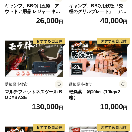
キャンプ、BBQ用五徳 ア
キャンプ、BBQ用鉄板『究
ウトドア用品 レジャー キャ
極のグリルプレート』 アウ
ンプ バーベキュー BBQ 五徳
トドア用品 レジャー キャン
26,000
40,000
円
円
プ バーベキュー BBQ 鉄板
愛知県小牧市
愛知県小牧市
マルチフィットネスツール B
乾燥薪 約20kg（10kg×2
ODYBASE
箱）
130,000
10,000
円
円