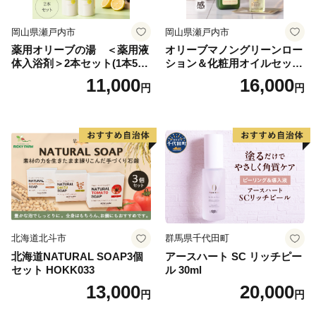
岡山県瀬戸内市
岡山県瀬戸内市
薬用オリーブの湯 ＜薬用液
オリーブマノングリーンロー
体入浴剤＞2本セット(1本500
ション＆化粧用オイルセット
ml） 美容
美容グッズ スキンケア 化粧
11,000
16,000
円
円
水
北海道北斗市
群馬県千代田町
北海道NATURAL SOAP3個
アースハート SC リッチピー
セット HOKK033
ル 30ml
13,000
20,000
円
円