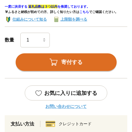
一度に決済する
返礼品数は３つ以内
を推奨しております。
🔰ふるさと納税が初めての方、詳しく知りたい方は
こちら
でご確認ください。
仕組みについて知る
上限額を調べる
数量
寄付する
お気に入りに追加する
お問い合わせについて
支払い方法
クレジットカード