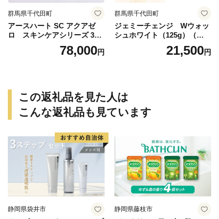
群馬県千代田町
群馬県千代田町
アースハート SC アクアゼ
ジェミーチェンジ Wウォッ
ロ スキンケアシリーズ 3点
シュホワイト（125g）（泡立
セット
てネット付）×2本 群馬県 千
78,000
21,500
円
円
代田町
この返礼品を見た人は
こんな返礼品も見ています
静岡県袋井市
静岡県藤枝市