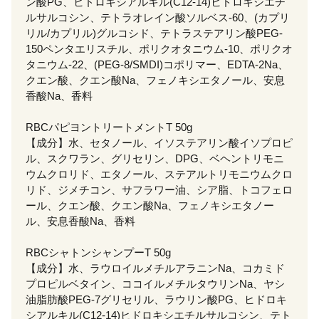
ン酸PG、ヒドロキシアルキル(C12-14)ヒドロキシエチ
ルサルコシン、テトラオレイン酸ソルベス-60、(カプリ
リル/カプリル)グルコシド、テトラステアリン酸PEG-
150ペンタエリスチル、ポリクオタニウム-10、ポリクオ
タニウム-22、(PEG-8/SMDI)コポリマー、EDTA-2Na、
クエン酸、クエン酸Na、フェノキシエタノール、安息
香酸Na、香料
RBCパピヨントリートメントT 50g
【成分】水、セタノール、イソステアリン酸イソプロピ
ル、スクワラン、グリセリン、DPG、ベヘントリモニ
ウムクロリド、エタノール、ステアルトリモニウムクロ
リド、ジメチコン、サフラワー油、シア脂、トコフェロ
ール、クエン酸、クエン酸Na、フェノキシエタノー
ル、安息香酸Na、香料
RBCシャトンシャンプーT 50g
【成分】水、ラウロイルメチルアラニンNa、コカミド
プロピルベタイン、ココイルメチルタウリンNa、ヤシ
油脂肪酸PEG-7グリセリル、ラウリン酸PG、ヒドロキ
シアルキル(C12-14)ヒドロキシエチルサルコシン、テト