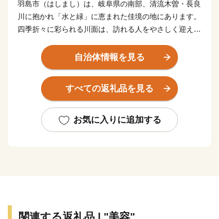
羽島市（はしまし）は、岐阜県の南部、清流木曽・長良
川に抱かれ「水と緑」に恵まれた佳境の地にあります。
四季折々に彩られる川面は、訪れる人をやさしく迎えて
くれます。
東海道新幹線岐阜羽島駅、名神高速道路岐阜羽島インタ
自治体情報を見る
ーチェンジを併せ持つ「岐阜県の表玄関」羽島市は、こ
のような自然豊かな地で、交通の要衝としても大きく発
すべての返礼品を見る
展しています。
中部圏での経済・文化両面に果たす役割も極めて大き
く、注目される都市の一つとして数えられています。
お気に入りに追加する
関連する返礼品 | "美容"