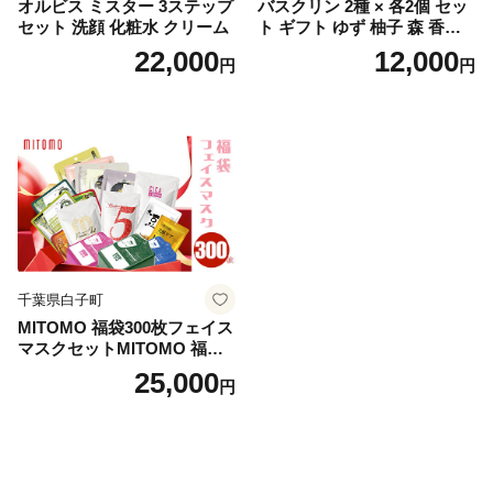
オルビス ミスター 3ステップ
バスクリン 2種 × 各2個 セッ
セット 洗顔 化粧水 クリーム
ト ギフト ゆず 柚子 森 香り
日用品 お風呂 バス用品 温活
22,000
12,000
円
円
アロマ 香り まとめ買い静岡
県 藤枝市 医薬部外品
千葉県白子町
MITOMO 福袋300枚フェイス
マスクセットMITOMO 福袋3
00枚フェイスマスクセット
25,000
円
ふるさと納税 パック ファイ
スパック フェイスマスク 美
容 スキンケア 福袋 千葉県 白
子町 送料無料 SHAG003