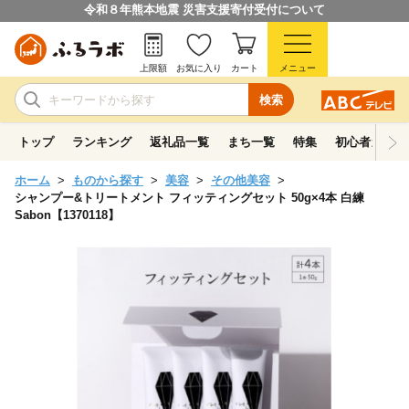
令和８年熊本地震 災害支援寄付受付について
上限額
お気に入り
カート
メニュー
検索
トップ
ランキング
返礼品一覧
まち一覧
特集
初心者ガイド
ホーム
ものから探す
美容
その他美容
シャンプー&トリートメント フィッティングセット 50g×4本 白練
Sabon【1370118】