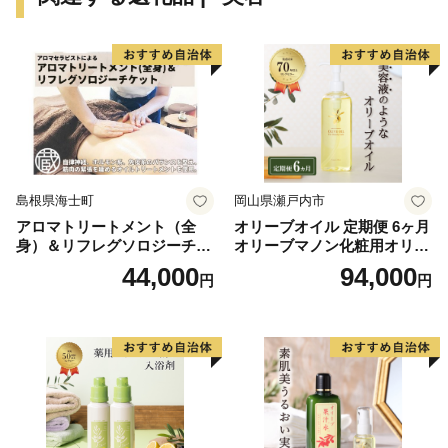
島根県海士町
岡山県瀬戸内市
アロマトリートメント（全
オリーブオイル 定期便 6ヶ月
身）＆リフレグソロジーチケ
オリーブマノン化粧用オリー
ット
ブオイル 200ml オリーブ オ
44,000
94,000
円
円
イル 美容 スキンケア 化粧用
油 オリーブ油 お楽しみ