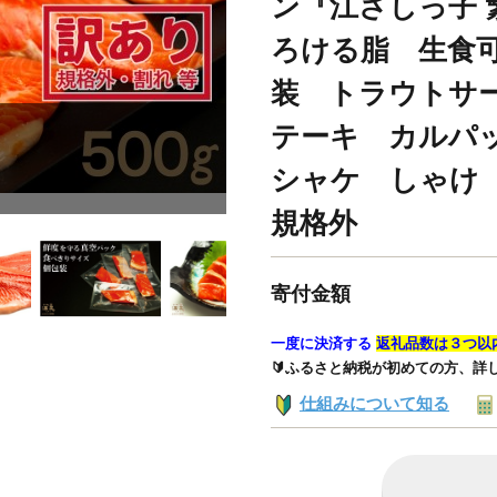
ン『江さしっ子 
ろける脂 生食
装 トラウトサ
テーキ カルパ
シャケ しゃけ
規格外
寄付金額
一度に決済する
返礼品数は３つ以
🔰ふるさと納税が初めての方、詳
仕組みについて知る