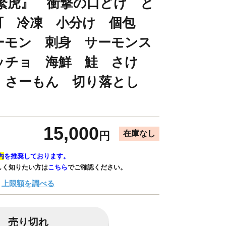
繁虎』 衝撃の口どけ と
可 冷凍 小分け 個包
ーモン 刺身 サーモンス
ッチョ 海鮮 鮭 さけ
 さーもん 切り落とし
15,000
在庫なし
円
内
を推奨しております。
しく知りたい方は
こちら
でご確認ください。
上限額を調べる
売り切れ