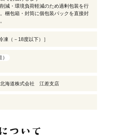
削減・環境負荷軽減のため過剰包装を行
。梱包箱・封筒に個包装パックを直接封
。
［冷凍（－18度以下）］
鮭）
北海道株式会社 江差支店