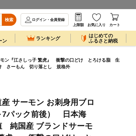
検索
ログイン・会員登録
上限額
お気に入り
カート
はじめての
ランキング
ーン
ふるさと納税
サーモン『江さしっ子 繁虎』 衝撃の口どけ とろける脂 生
け さーもん 切り落とし 規格外
産 サーモン お刺身用ブロ
5～7パック前後） 日本海
 純国産 ブランドサーモ