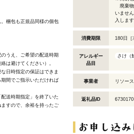
廃棄物
いません
入します
ん。梱包も正規品同様の個包
消費期限
180日
記のうえ、ご希望の配送時期
さけ（
アレルギー
連絡は避けてください）。
品目
密な日時指定の保証はできま
る期間でご指示いただければ
事業者
リソース
「配送時期指定」を終了いた
返礼品ID
6730170
ねますので、余裕を持ったご