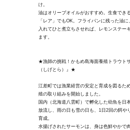
け。
油はオリーブオイルがおすすめ。生食でき
「レア」でもOK。フライパンに残った油に
入れてひと煮立ちさせれば、レモンステー
ます。
★漁師の挑戦！かもめ島海面養殖トラウトサ
（しげとら）』★
江差町では漁業経営の安定と育成を図るため、
殖の取り組みを開始しました。
国内（北海道八雲町）で孵化した幼魚を日
放流し、雨の日も雪の日も、1日2回の餌や
育成。
水揚げされたサーモンは、身は色鮮やかで