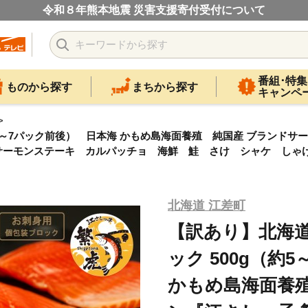
令和８年熊本地震 災害支援寄付受付について
番組･特集
ものから探す
まちから探す
キャンペ
約5～7パック前後） 日本海 かもめ島海面養殖 純国産 ブランド
サーモンステーキ カルパッチョ 海鮮 鮭 さけ シャケ しゃ
北海道 江差町
【訳あり】北海道
ック 500g（約
かもめ島海面養殖