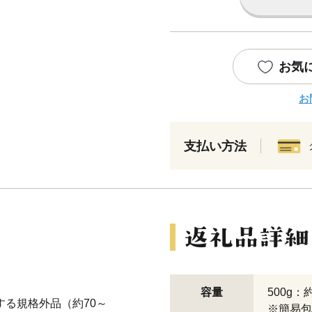
お気
お
支払い方法
容量
500g
する規格外品（約70～
※簡易包