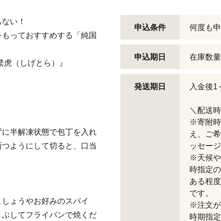
！
もない！
申込条件
何度も申
をもっておすすめする「純国
申込期日
在庫数量
繁虎（しげとら）』
発送期日
入金後1
＼配送時
※寄附時
ずに半解凍状態で包丁を入れ
え、ご希
断つようにして切ると、口当
ッセージ
※天候や
時指定の
ある程度
です。
こしょうやお好みのスパイ
※注文が
まぶしてフライパンで焼くだ
時期指定