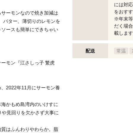
には対応
をおすす
るサーモンなので焼き加減は
※年末等
、バター、薄切りのレモンを
だく場合
キソースも簡単にできちゃい
載します
配送
常温
ーモン『江さしっ子 繁虎
2022年11月にサーモン養
本海かもめ島湾内のいけすに
りや見回りを欠かさず大事に
肉質はふんわりやわらか。脂