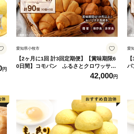
愛知県小牧市
愛
【2ヶ月に1回 計3回定期便】【賞味期限6
【
0日間】コモパン ふるさとクロワッサン
パ
0
円
セット（計90個）／災害用備蓄 保存食 非
0
42,000
円
常食 防災グッズにも
ッ