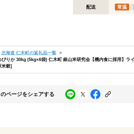
配送
常温
北海道 仁木町の返礼品一覧
ぴりか 30kg (5kg×6袋) 仁木町 銀山米研究会【機内食に採用】ラ
原米穀]
このページをシェアする