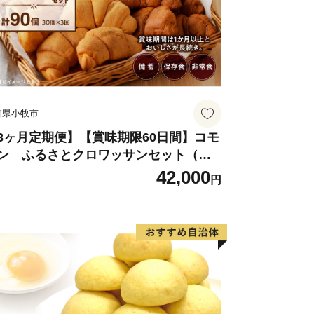
知県小牧市
3ヶ月定期便】【賞味期限60日間】コモ
ン ふるさとクロワッサンセット（計9
個）／災害用備蓄 保存食 非常食 防災グ
42,000
円
ズにも