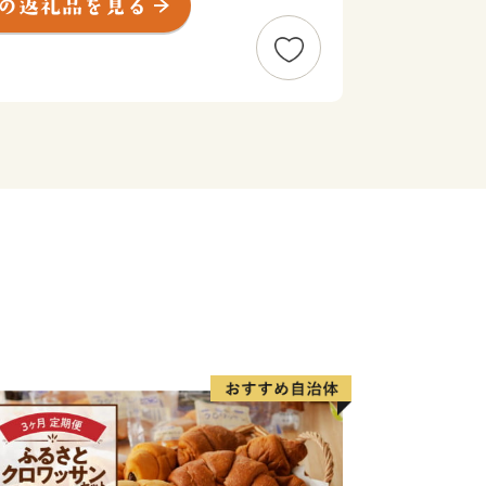
ンドシャインマスカット「La・La・
全国で高く評価されています。
としても急成長。国際コンクールで金賞
注目の造り手が点在し、入手困難な「幻
めています。
の果物狩りなど、魅力溢れる仁木町への
いいたします。