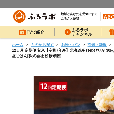
地域とあなたを元気にする
ふるさと納税
ふるラボ
TVで紹介
チャンネル
ホーム
ものから探す
お米・パン
玄米・雑穀
12ヵ月 定期便 玄米【令和7年産】北海道産 ゆめぴりか 30k
昼ごはん[株式会社 松原米穀]