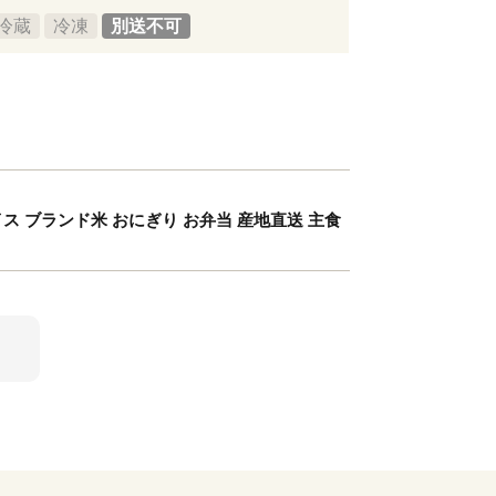
冷蔵
冷凍
別送不可
イス ブランド米 おにぎり お弁当 産地直送 主食