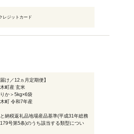
クレジットカード
届け／12ヵ月定期便】
木町産 玄米
りか＞5kg×6袋
木町 令和7年産
と納税返礼品地場産品基準(平成31年総務
179号第5条)のうち該当する類型につい