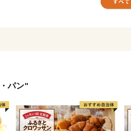
17度以上を誇る大粒のブラ
shine」など、その品質は
さらに近年はワインのまち
を受賞したワイナリーなど
のワイン」として人気を集
美しいぶどう畑の景観や旬
温かい応援をよろしくお願
米・パン"