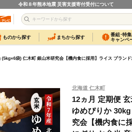
令和８年熊本地震 災害支援寄付受付について
番組･特集
ものから探す
まちから探す
キャンペ
g (5kg×6袋) 仁木町 銀山米研究会【機内食に採用】ライス ブラン
北海道 仁木町
12ヵ月 定期便
ゆめぴりか 30kg
究会【機内食に採