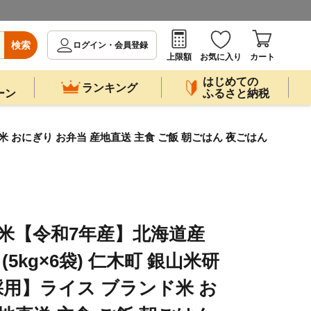
検索
ログイン・会員登録
上限額
お気に入り
カート
はじめての
ランキング
ーン
ふるさと納税
ド米 おにぎり お弁当 産地直送 主食 ご飯 朝ごはん 夜ごはん
 玄米【令和7年産】北海道産
 (5kg×6袋) 仁木町 銀山米研
用】ライス ブランド米 お