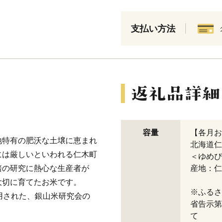
支払い方法
容量
【各月お
地特有の肥沃な土壌に恵まれ
北海道仁
には厳しいといわれる仁木町
＜ゆめぴ
培の研究に熱心な生産者が
産地：仁
大切に育てたお米です。
※ふるさ
用された、銀山米研究会の
省告示第
て