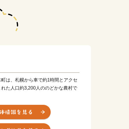
木町は、札幌から車で約1時間とアクセ
れた人口約3,200人ののどかな農村で
、独自の「YES！clean」制度のも
よる安心安全な栽培を徹底しています。
北海道一のさくらんぼをはじめ、糖度