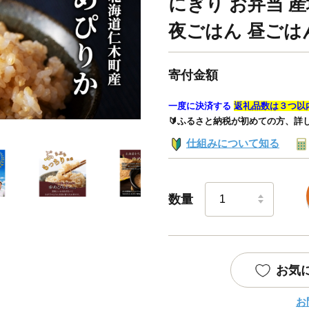
にぎり お弁当 産
夜ごはん 昼ごは
寄付金額
一度に決済する
返礼品数は３つ以
🔰ふるさと納税が初めての方、詳
仕組みについて知る
数量
お気
お