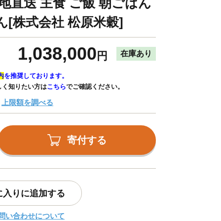
地直送 主食 ご飯 朝ごはん
ん[株式会社 松原米穀]
1,038,000
在庫あり
円
内
を推奨しております。
しく知りたい方は
こちら
でご確認ください。
上限額を調べる
寄付する
に入りに追加する
問い合わせについて