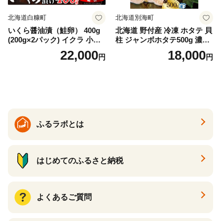
北海道白糠町
北海道別海町
いくら醤油漬（鮭卵） 400g
北海道 野付産 冷凍 ホタテ 貝
(200g×2パック) イクラ 小分
柱 ジャンボホタテ500g 濃厚
け いくら醤油漬 鮭いくら い
な旨味と甘み （ほたて ホタ
22,000
18,000
円
円
くら醤油漬け 鮭 鮭卵 ikura
テ 帆立 貝柱 ホタテ貝柱 大玉
醤油いくら 冷凍いくら いく
大粒 北海道 別海 野付 ふるさ
ら北海道 醤油鮭いくら 人気
と納税）
大好評品 北海道 白糠町
ふるラボとは
はじめてのふるさと納税
よくあるご質問