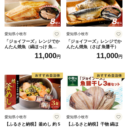
愛知県小牧市
愛知県小牧市
「ジョイフーズ」レンジでか
「ジョイフーズ」レンジでか
んたん焼魚（縞ほっけ 魚醤
んたん焼魚（さば 魚醤干）
干）
11,000
11,000
円
円
愛知県小牧市
愛知県小牧市
【ふるさと納税】釜めし 約 5
【ふるさと納税】干物 縞ほ