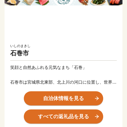
いしのまきし
石巻市
笑顔と自然あふれる元気なまち「石巻」
石巻市は宮城県北東部、北上川の河口に位置し、世界三
大漁場の一つ、三陸・金華山沖を有する海のまちです。
海岸沿いは多様な魚が集まる地形であり、また世界有数
自治体情報を見る
の植物プランクトンの発生地でもあることから、かき、
ほや、帆立などがおいしく育ちます。
すべての返礼品を見る
山・川・海・島といった多様な自然や、石ノ森萬画館を
はじめとした文化資源も豊富です。