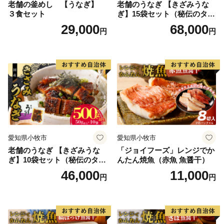
老舗の釜めし 【うなぎ】
老舗のうなぎ 【きざみうな
３食セット
ぎ】15袋セット（秘伝のタレ
付）
29,000
68,000
円
円
愛知県小牧市
愛知県小牧市
老舗のうなぎ 【きざみうな
「ジョイフーズ」レンジでか
ぎ】10袋セット（秘伝のタレ
んたん焼魚（赤魚 魚醤干）
付）
46,000
11,000
円
円