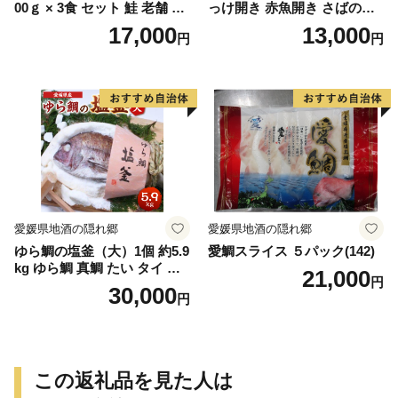
00ｇ × 3食 セット 鮭 老舗 急
っけ開き 赤魚開き さばの開
速冷凍 レンチン 時短 簡単調
き 魚醤干し 3種 セット 詰め
17,000
13,000
円
円
理 食品 加工品 海鮮 手作り
合わせ 魚 おかず 肉厚 おいし
ほくほく ご飯 お弁当 おにぎ
い さば 赤魚 縞ホッケ ジョイ
り お茶漬け お取り寄せ お取
フーズ 魚貝類 お取り寄せ お
り寄せグルメ 愛知県 小牧市
取り寄せグルメ 魚醤 ナンプ
送料無料
ラー 愛知県 小牧市 冷凍 送料
無料
愛媛県地酒の隠れ郷
愛媛県地酒の隠れ郷
ゆら鯛の塩釜（大）1個 約5.9
愛鯛スライス ５パック(142)
kg ゆら鯛 真鯛 たい タイ 鯛
21,000
円
塩釜焼き 塩釜 魚 魚介類 海鮮
30,000
円
祝い事 お祝い ハレの日 食品
冷蔵 宝水産 国産 由良半島 愛
媛県【えひめの町（超）推
し！（愛南町）】(295)
この返礼品を見た人は