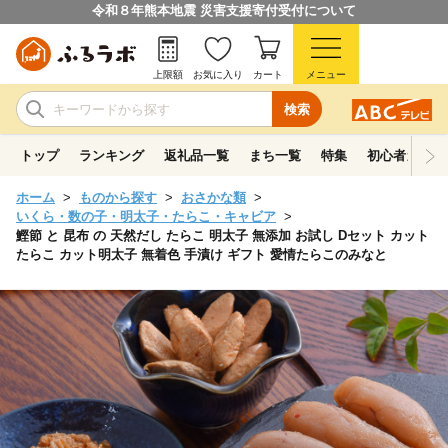
令和８年熊本地震 災害支援寄付受付について
上限額
お気に入り
カート
メニュー
検索
トップ
ランキング
返礼品一覧
まち一覧
特集
初心者ガイド
ホーム
ものから探す
おさかな類
いくら・数の子・明太子・たらこ・キャビア
鰹節 と 昆布 の 天然だし たらこ 明太子 無添加 お試し Dセット カット
たらこ カット明太子 無着色 手漬け ギフト 愛情たらこのみなと