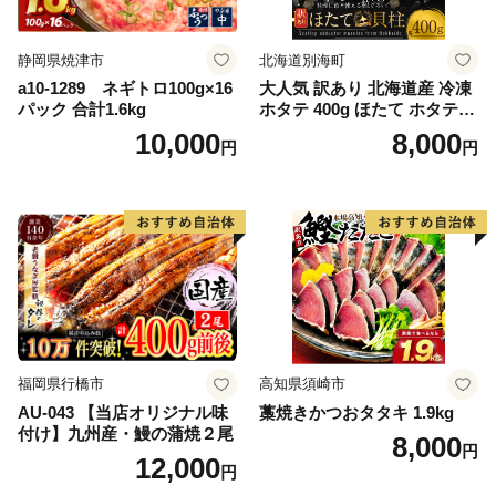
静岡県焼津市
北海道別海町
a10-1289 ネギトロ100g×16
大人気 訳あり 北海道産 冷凍
パック 合計1.6kg
ホタテ 400g ほたて ホタテ
帆立 貝柱 海鮮 魚介類 刺身
10,000
8,000
円
円
大粒 天然 海鮮 ランキング 大
人気 人気 おすすめ 訳あり ）
福岡県行橋市
高知県須崎市
AU-043 【当店オリジナル味
藁焼きかつおタタキ 1.9kg
付け】九州産・鰻の蒲焼２尾
8,000
円
12,000
円