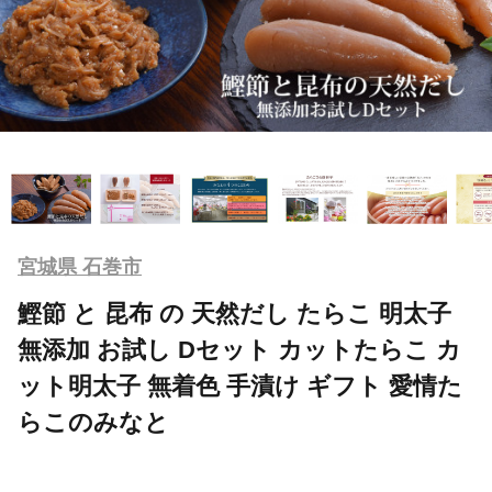
宮城県 石巻市
鰹節 と 昆布 の 天然だし たらこ 明太子
無添加 お試し Dセット カットたらこ カ
ット明太子 無着色 手漬け ギフト 愛情た
らこのみなと