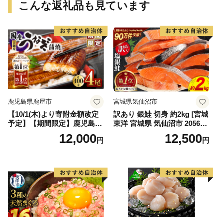
こんな返礼品も見ています
鹿児島県鹿屋市
宮城県気仙沼市
【10/1(木)より寄附金額改定
訳あり 銀鮭 切身 約2kg [宮城
予定】【期間限定】鹿児島県
東洋 宮城県 気仙沼市 205649
大隅産うなぎ蒲焼4尾（400
91] 鮭 魚介類 海鮮 訳アリ 規
12,000
12,500
円
円
g） KN007-023
格外 不揃い さけ サケ 鮭切身
シャケ 切り身 冷凍 家庭用 お
かず 弁当 支援 サーモン 銀鮭
切り身 魚 わけあり