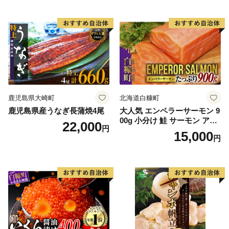
鹿児島県大崎町
北海道白糠町
鹿児島県産うなぎ長蒲焼4尾
大人気 エンペラーサーモン 9
00g 小分け 鮭 サーモン アト
22,000
円
ランティックサーモン 水産
15,000
円
庁長官賞 受賞 さけ シャケ し
ゃけ sake カルパッチョ ソテ
ー レアステーキ 人気 高級 大
満足 美味しい 贈答 生食用 刺
身 お刺身 刺し身 魚介類 海鮮
冷凍 厚切り 薄切り ふるさと
納税 ふるさとチョイス チョ
イス 北海道 白糠町