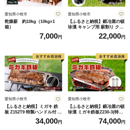
愛知県小牧市
愛知県小牧市
乾燥薪 約10kg（10kg×1
【ふるさと納税】鍛冶屋の頓
箱）
珍漢 キャンプ用 薪割り クサ
ビ 簡単に割れる 転びにくい
7,000
22,000
円
円
ソロキャンプ 女性 お子様 黒
色塗装 国内 自社工場 手作り
おうち時間 アウトドア お取
り寄せ 愛知県 小牧市 送料無
料
愛知県小牧市
愛知県小牧市
【ふるさと納税】ミガキ 鉄
【ふるさと納税】鍛冶屋の頓
板 Z152T9 特製ハンドル付 鍛
珍漢 ミガキ鉄板Z230-3(特製
冶屋の頓珍漢 メスティン収
ハンドル付)キャンプ アウト
34,000
74,000
円
円
納可能 キャンプ アウトドア
ドア BBQ グランピング 極厚
BBQ グランピング ソロキャ
溝加工 アウトドア用品 キャ