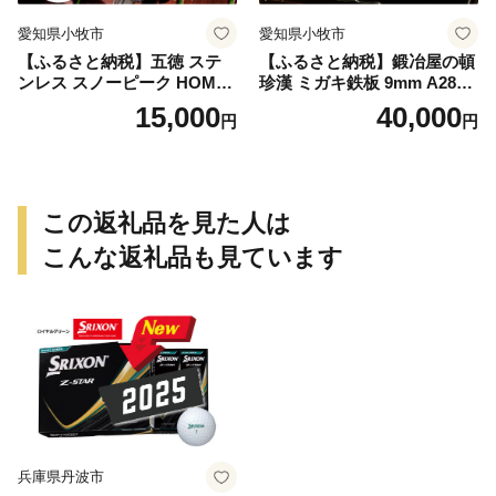
愛知県小牧市
愛知県小牧市
【ふるさと納税】五徳 ステ
【ふるさと納税】鍛冶屋の頓
ンレス スノーピーク HOME
珍漢 ミガキ鉄板 9mm A280T
&CAMP バーナー専用 専用
9 イワタニ 炉ばた大将 炙り
15,000
40,000
円
円
五徳 軽量 変形しにくい ずれ
や 専用 キャンプ ステンレス
にくい 滑り止め加工 錆びに
製ハンドル 栓抜き 簡易包装
くい 水洗い 曲げ加工 鍛冶屋
純国産製品 おうち時間 アウ
の頓珍漢 日本製 アウトドア
トドア お取り寄せ 送料無料
キャンプ 送料無料
この返礼品を見た人は
こんな返礼品も見ています
兵庫県丹波市