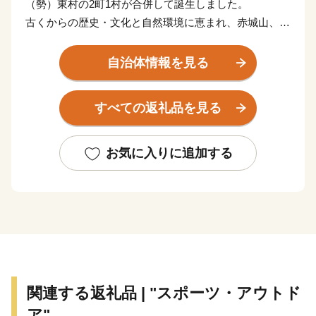
（勢）東村の2町1村が合併して誕生しました。
古くからの歴史・文化と自然環境に恵まれ、赤城山、足
尾山地の山岳地と渡良瀬川に沿った中山間地域、そして
渡良瀬川がつくり出した扇状地などの多様な特性をもっ
自治体情報を見る
た地域です。
みどり市では、この豊かな自然と立地条件のなかで、人
すべての返礼品を見る
びとが心豊かに生活できるまちづくりに取り組んでおり
ます。
また、市民の皆様はもとより、みどり市のまちづくりへ
お気に入りに追加する
の共感やふるさとへの思いを持つ方々にも、まちづくり
に参加していただけるようこの制度を設けております。
皆さまの応援をよろしくお願いいたします。
関連する返礼品 | "スポーツ・アウトド
ア"