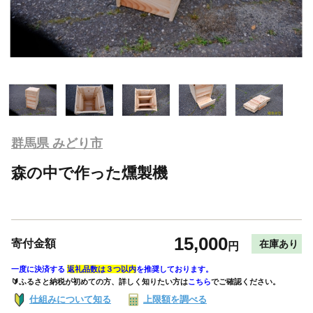
群馬県 みどり市
森の中で作った燻製機
15,000
寄付金額
在庫あり
円
一度に決済する
返礼品数は３つ以内
を推奨しております。
🔰ふるさと納税が初めての方、詳しく知りたい方は
こちら
でご確認ください。
仕組みについて知る
上限額を調べる