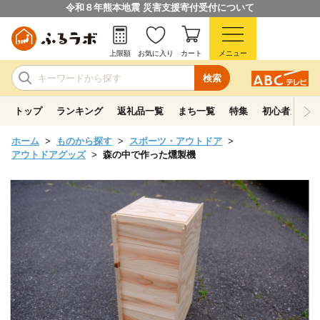
令和８年熊本地震 災害支援寄付受付について
上限額
お気に入り
カート
メニュー
検索
トップ
ランキング
返礼品一覧
まち一覧
特集
初心者ガイド
ホーム
ものから探す
スポーツ・アウトドア
アウトドアグッズ
森の中で作った燻製機