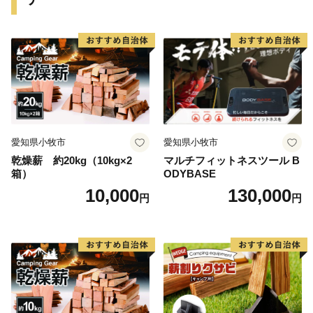
愛知県小牧市
愛知県小牧市
乾燥薪 約20kg（10kg×2
マルチフィットネスツール B
箱）
ODYBASE
10,000
130,000
円
円