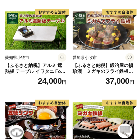
ンプ 極厚 溝加工 アウトドア
ンプギア ソロ ソロキャンプ
用品 キャンプギア 鉄板料理
日本製
日本製 愛知県 送料無料
愛知県小牧市
愛知県小牧市
【ふるさと納税】アルミ 遮
【ふるさと納税】鍛冶屋の頓
熱板 テーブル イワタニ Fore
珍漢 ミガキのフライ鉄板
Winds Micro Camp Stove F
F220S アウトドア キャンプ
24,000
37,000
円
円
W-MS01専用 折り畳みテーブ
ソロ ソロキャンプ グランピ
ル コンパクト 軽量 堅牢 風防
ング BBQ フライパン 調理器
用切板 アウトドア キャンプ
具 ミガキ鉄板 日本製
ソロ ソロキャンプ グランピ
ング バーナー 風防 鍛冶屋の
頓珍漢 愛知県 小牧市 送料無
料