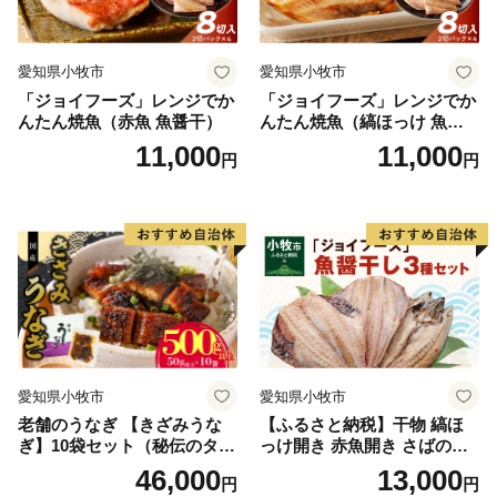
愛知県小牧市
愛知県小牧市
「ジョイフーズ」レンジでか
「ジョイフーズ」レンジでか
んたん焼魚（赤魚 魚醤干）
んたん焼魚（縞ほっけ 魚醤
干）
11,000
11,000
円
円
愛知県小牧市
愛知県小牧市
老舗のうなぎ 【きざみうな
【ふるさと納税】干物 縞ほ
ぎ】10袋セット（秘伝のタレ
っけ開き 赤魚開き さばの開
付）
き 魚醤干し 3種 セット 詰め
46,000
13,000
円
円
合わせ 魚 おかず 肉厚 おいし