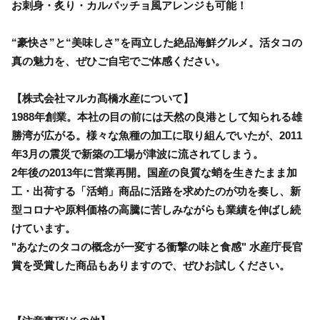
お刺身・炙り・カルパッチョ風アレンジも可能！
“豪快さ”と“美味しさ”を両立した絶品海鮮グルメ。活タコの
真の魅力を、ぜひご自宅でご体感ください。
【株式会社マルカ髙橋水産について】
1988年創業。本社の目の前には天然の良港として知られる雄
勝湾が広がる。様々な魚種の加工に取り組んでいたが、2011
年3月の震災で新築の工場が津波に流されてしまう。
2年後の2013年に営業再開。国産の良質な蛸を生きたまま加
工・出荷する「活蛸」商品に活路を求めたのが功を奏し、新
型コロナや原料価格の高騰に苦しみながらも業績を伸ばし続
けています。
"あなたのタコの概念が一変する衝撃の味と食感" 水産庁長官
賞を受賞した商品もありますので、ぜひお試しください。