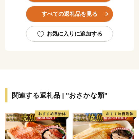
の植物プランクトンの発生地でもあることから、かき、
ほや、帆立などがおいしく育ちます。
すべての返礼品を見る
山・川・海・島といった多様な自然や、石ノ森萬画館を
はじめとした文化資源も豊富です。
東日本大震災で一度は壊滅的な被害を受けた地元産業で
お気に入りに追加する
したが、全国の皆様からのご支援を受け、魅力的な特産
品をお届けできるまでに復興しました。
石巻市の魅力を知っていただき、応援いただけますと幸
いです。
関連する返礼品 | "おさかな類"