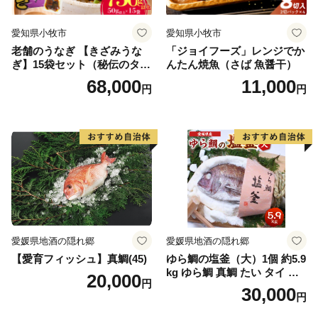
愛知県小牧市
愛知県小牧市
老舗のうなぎ 【きざみうな
「ジョイフーズ」レンジでか
ぎ】15袋セット（秘伝のタレ
んたん焼魚（さば 魚醤干）
付）
68,000
11,000
円
円
愛媛県地酒の隠れ郷
愛媛県地酒の隠れ郷
【愛育フィッシュ】真鯛(45)
ゆら鯛の塩釜（大）1個 約5.9
kg ゆら鯛 真鯛 たい タイ 鯛
20,000
円
塩釜焼き 塩釜 魚 魚介類 海鮮
30,000
円
祝い事 お祝い ハレの日 食品
冷蔵 宝水産 国産 由良半島 愛