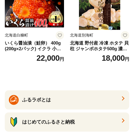
冷凍 厚切り 薄切り ふるさと
納税 ふるさとチョイス チョ
イス 北海道 白糠町
北海道白糠町
北海道別海町
いくら醤油漬（鮭卵） 400g
北海道 野付産 冷凍 ホタテ 貝
(200g×2パック) イクラ 小分
柱 ジャンボホタテ500g 濃厚
け いくら醤油漬 鮭いくら い
な旨味と甘み （ほたて ホタ
22,000
18,000
円
円
くら醤油漬け 鮭 鮭卵 ikura
テ 帆立 貝柱 ホタテ貝柱 大玉
醤油いくら 冷凍いくら いく
大粒 北海道 別海 野付 ふるさ
ら北海道 醤油鮭いくら 人気
と納税）
大好評品 北海道 白糠町
ふるラボとは
はじめてのふるさと納税