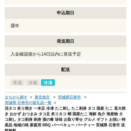
申込期日
通年
発送期日
入金確認後から14日以内に発送予定
配送
常温
冷蔵
冷凍
まちから探す
東北地方
宮城県石巻市
宮城県 石巻市の返礼品一覧
活タコ 炙り焼き 一本足 冷凍 たこ刺し たこ刺身 タコ 国産 たこ 直火焼
き おかず おつまみ タコ足 炙りタコ 蛸 国産たこ 海鮮 魚介 海産物 タ
コ刺し タコ刺身 刺身 酒の肴 珍味 お取り寄せ グルメ ギフト お祝い 特
産品 地域の味 家庭用 BBQ バーベキュー パーティー 宮城県 石巻市 送
料無料