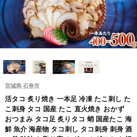
宮城県 石巻市
活タコ 炙り焼き 一本足 冷凍 たこ刺し た
こ刺身 タコ 国産 たこ 直火焼き おかず
おつまみ タコ足 炙りタコ 蛸 国産たこ 海
鮮 魚介 海産物 タコ刺し タコ刺身 刺身 酒