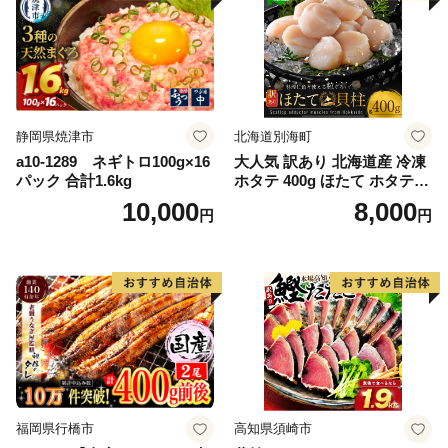
静岡県焼津市
北海道別海町
a10-1289 ネギトロ100g×16
大人気 訳あり 北海道産 冷凍
パック 合計1.6kg
ホタテ 400g ほたて ホタテ
帆立 貝柱 海鮮 魚介類 刺身
10,000
8,000
円
円
大粒 天然 海鮮 ランキング 大
人気 人気 おすすめ 訳あり ）
福岡県行橋市
高知県須崎市