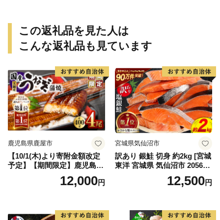
媛県【えひめの町（超）推
し！（愛南町）】(295)
この返礼品を見た人は
こんな返礼品も見ています
鹿児島県鹿屋市
宮城県気仙沼市
【10/1(木)より寄附金額改定
訳あり 銀鮭 切身 約2kg [宮城
予定】【期間限定】鹿児島県
東洋 宮城県 気仙沼市 205649
大隅産うなぎ蒲焼4尾（400
91] 鮭 魚介類 海鮮 訳アリ 規
12,000
12,500
円
円
g） KN007-023
格外 不揃い さけ サケ 鮭切身
シャケ 切り身 冷凍 家庭用 お
かず 弁当 支援 サーモン 銀鮭
切り身 魚 わけあり