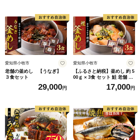
い さば 赤魚 縞ホッケ ジョイ
フーズ 魚貝類 お取り寄せ お
取り寄せグルメ 魚醤 ナンプ
ラー 愛知県 小牧市 冷凍 送料
無料
愛知県小牧市
愛知県小牧市
老舗の釜めし 【うなぎ】
【ふるさと納税】釜めし 約 5
３食セット
00ｇ × 3食 セット 鮭 老舗 急
速冷凍 レンチン 時短 簡単調
29,000
17,000
円
円
理 食品 加工品 海鮮 手作り
ほくほく ご飯 お弁当 おにぎ
り お茶漬け お取り寄せ お取
り寄せグルメ 愛知県 小牧市
送料無料