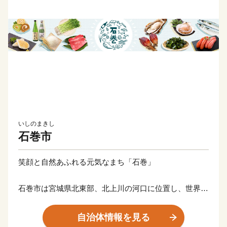
いしのまきし
石巻市
笑顔と自然あふれる元気なまち「石巻」
石巻市は宮城県北東部、北上川の河口に位置し、世界三
大漁場の一つ、三陸・金華山沖を有する海のまちです。
海岸沿いは多様な魚が集まる地形であり、また世界有数
自治体情報を見る