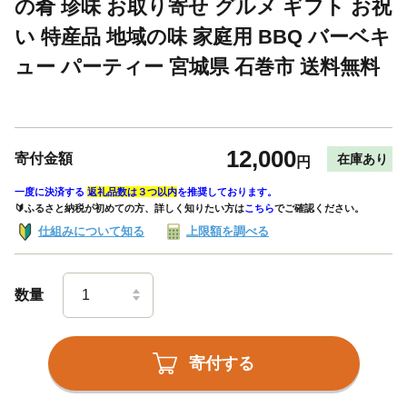
の肴 珍味 お取り寄せ グルメ ギフト お祝
い 特産品 地域の味 家庭用 BBQ バーベキ
ュー パーティー 宮城県 石巻市 送料無料
12,000
寄付金額
在庫あり
円
一度に決済する
返礼品数は３つ以内
を推奨しております。
🔰ふるさと納税が初めての方、詳しく知りたい方は
こちら
でご確認ください。
仕組みについて知る
上限額を調べる
数量
寄付する