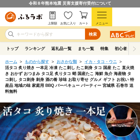
令和８年熊本地震 災害支援寄付受付について
上限額
お気に入り
カート
メニュー
検索
トップ
ランキング
返礼品一覧
まち一覧
特集
初心者ガイド
ホーム
ものから探す
おさかな類
イカ・タコ・ウニ
活タコ 炙り焼き 一本足 冷凍 たこ刺し たこ刺身 タコ 国産 たこ 直火焼
き おかず おつまみ タコ足 炙りタコ 蛸 国産たこ 海鮮 魚介 海産物 タ
コ刺し タコ刺身 刺身 酒の肴 珍味 お取り寄せ グルメ ギフト お祝い 特
産品 地域の味 家庭用 BBQ バーベキュー パーティー 宮城県 石巻市 送
料無料