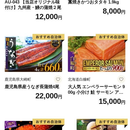
AU-043 【当店オリジナル味
藁焼きかつおタタキ 1.9kg
付け】九州産・鰻の蒲焼２尾
8,000
円
12,000
円
鹿児島県大崎町
北海道白糠町
鹿児島県産うなぎ長蒲焼4尾
大人気 エンペラーサーモン 9
00g 小分け 鮭 サーモン アト
22,000
円
ランティックサーモン 水産
15,000
円
庁長官賞 受賞 さけ シャケ し
ゃけ sake カルパッチョ ソテ
ー レアステーキ 人気 高級 大
満足 美味しい 贈答 生食用 刺
身 お刺身 刺し身 魚介類 海鮮