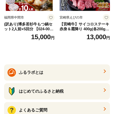
福岡県中間市
宮崎県えびの市
(訳あり)博多若杉牛もつ鍋セ
【宮崎牛】サイコロステーキ
ット2人前×5回分 【024-002
赤身＆霜降り 400g(各200g×
7】
１P 計2P) 真空パック 冷凍
15,000
13,000
円
円
ふるラボとは
はじめてのふるさと納税
よくあるご質問