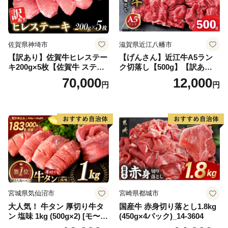
佐賀県神埼市
滋賀県近江八幡市
【訳あり】佐賀牛ヒレステー
【げんさん】近江牛A5ラン
キ200g×5枚【佐賀牛 ステー
ク切落し【500g】【訳あり】
キ ブランド肉 ヒレ肉 フィレ
【DG12W】
70,000
12,000
円
円
肉 ジューシー ヘルシー】(H0
65175)
宮城県気仙沼市
宮崎県都城市
大人気！ 牛タン 厚切り牛タ
国産牛 赤身切り落とし1.8kg
ン 塩味 1kg (500g×2) [モ〜ラ
(450g×4パック)_14-3604
ンド 宮城県 気仙沼市 205646