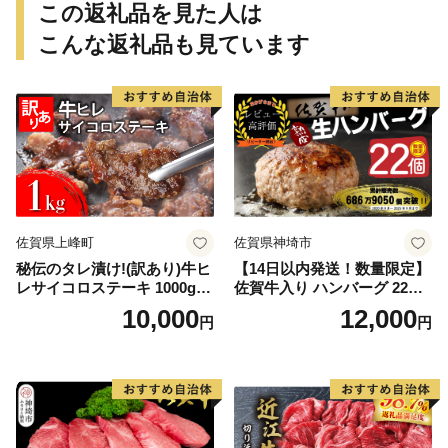
この返礼品を見た人は
こんな返礼品も見ています
佐賀県上峰町
佐賀県神埼市
秘伝のタレ漬け!(訳あり)牛ヒ
【14日以内発送！数量限定】
レサイコロステーキ 1000g
佐賀牛入り ハンバーグ 22個
【B-1098-AS】
2.6kg(120g×22個)【佐賀牛
10,000
12,000
円
円
黒毛和牛 ブランド牛 九州 ハ
ンバーグ 牛肉 豚肉 国産 お弁
当 おかず 惣菜 おすすめ 人
気】(H083106)