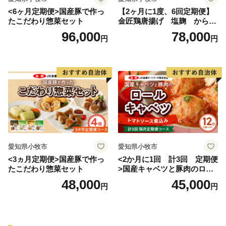
<6ヶ月定期便>国産豚で作っ
【2ヶ月に1度、6回定期便】
たこだわり惣菜セット
金匠鶏唐揚げ 塩麹 からあ
げ
96,000
78,000
円
円
愛知県小牧市
愛知県小牧市
<3ヵ月定期便>国産豚で作っ
<2か月に1回 計3回 定期便
たこだわり惣菜セット
>国産キャベツと豚肉のロー
ルキャベツ（6P入り）
48,000
45,000
円
円