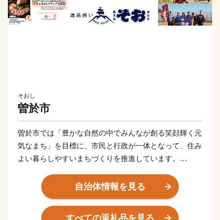
そおし
曽於市
曽於市では「豊かな自然の中でみんなが創る笑顔輝く元
気なまち」を目標に、市民と行政が一体となって、住み
よい暮らしやすいまちづくりを推進しています。
全国からの応援を心からお待ちしております。
曽於市は、ふるさと納税制度への取組として「曽於市思
自治体情報を見る
いやりふるさと寄附金」を創設しています。
『生まれ故郷であるふるさとを愛し応援したい』、『曽
すべての返礼品を見る