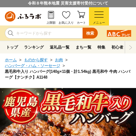
令和８年熊本地震 災害支援寄付受付について
上限額
お気に入り
カート
メニュー
検索
トップ
ランキング
返礼品一覧
まち一覧
特集
初心者ガイド
ホーム
ものから探す
お肉
ハンバーグ・ハム・ソーセージ
黒毛和牛入り ハンバーグ(140g×11個・計1.54kg) 黒毛和牛 牛肉 ハンバ
ーグ【ナンチク】A1148