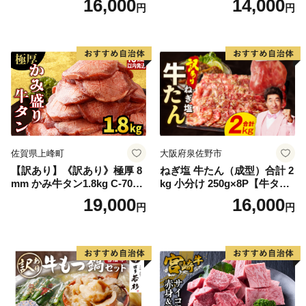
16,000
14,000
円
円
60] 肉 牛肉 精肉 牛たん 牛タ
ン塩 牛たん塩 冷凍 焼肉 BB
Q アウトドア バーベキュー
厚切り タン
佐賀県上峰町
大阪府泉佐野市
【訳あり】《訳あり》極厚 8
ねぎ塩 牛たん（成型）合計 2
mm かみ牛タン1.8kg C-709-
kg 小分け 250g×8P【牛タン
AS
牛肉 焼肉用 薄切り 訳あり サ
19,000
16,000
円
円
イズ不揃い】