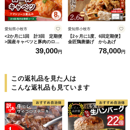
愛知県小牧市
愛知県小牧市
<2か月に1回 計3回 定期便
【2ヶ月に1度、6回定期便】
>国産キャベツと豚肉のロー
金匠鶏唐揚げ からあげ
ルキャベツ（4P入り）
39,000
78,000
円
円
この返礼品を見た人は
こんな返礼品も見ています