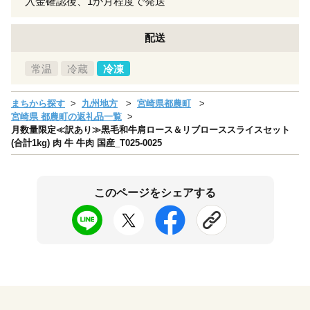
入金確認後、1か月程度で発送
配送
常温
冷蔵
冷凍
まちから探す
九州地方
宮崎県都農町
宮崎県 都農町の返礼品一覧
月数量限定≪訳あり≫黒毛和牛肩ロース＆リブローススライスセット
(合計1kg) 肉 牛 牛肉 国産_T025-0025
このページをシェアする