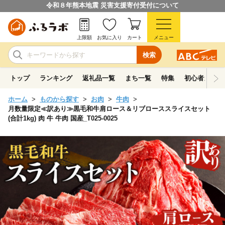
令和８年熊本地震 災害支援寄付受付について
上限額
お気に入り
カート
メニュー
検索
トップ
ランキング
返礼品一覧
まち一覧
特集
初心者ガイド
ホーム
ものから探す
お肉
牛肉
月数量限定≪訳あり≫黒毛和牛肩ロース＆リブローススライスセット
(合計1kg) 肉 牛 牛肉 国産_T025-0025