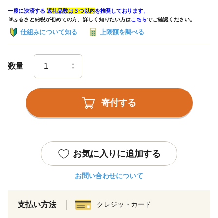
一度に決済する
返礼品数は３つ以内
を推奨しております。
🔰ふるさと納税が初めての方、詳しく知りたい方は
こちら
でご確認ください。
仕組みについて知る
上限額を調べる
数量
寄付する
お気に入りに追加する
お問い合わせについて
支払い方法
クレジットカード