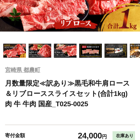
宮崎県 都農町
月数量限定≪訳あり≫黒毛和牛肩ロース
＆リブローススライスセット(合計1kg)
肉 牛 牛肉 国産_T025-0025
24,000
寄付金額
在庫あり
円