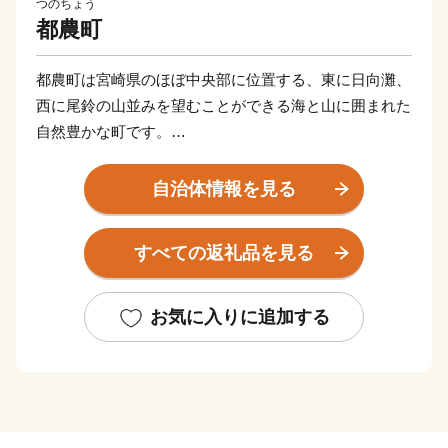
つのちょう
都農町
都農町は宮崎県のほぼ中央部に位置する、東に日向灘、
西に尾鈴の山並みを望むことができる海と山に囲まれた
自然豊かな町です。
豊富な海の幸・山の幸のなかでも、地元産ぶどうにこだ
わった『都農ワイン』は、国内での度重なる受賞歴に加
自治体情報を見る
え、世界的に権戚のあるワイン百科『Wine Report』で
も紹介されるなど、世界からも高い評価を受けていま
すべての返礼品を見る
す。
そのほか、内閣総理大臣賞4連覇を果たした『宮崎牛』
をはじめ、『農の都』という名にふさわしく、野菜や果
お気に入りに追加する
実、畜産物などのさまざまな農産物が生産されており、
食の宝庫として注目されています。『農の都』都農町の
魅力をぜひ、ご堪能ください。
◆受領証明書およびワンストップ特例申請書について