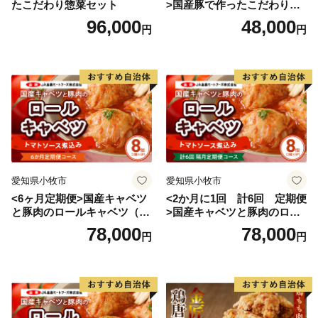
たこだわり惣菜セット
>国産豚で作ったこだわり惣
菜セット
96,000
48,000
円
円
愛知県小牧市
愛知県小牧市
<6ヶ月定期便>国産キャベツ
<2か月に1回 計6回 定期便
と豚肉のロールキャベツ（4P
>国産キャベツと豚肉のロー
入り）
ルキャベツ（4P入り）
78,000
78,000
円
円