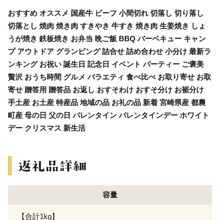
おすすめ オススメ 国産牛 ビーフ 小間切れ 切落し 切り落し
切落とし 焼肉 焼き肉 すきやき 牛すき 焼き肉 生姜焼き しょ
うが焼き 鉄板焼き お弁当 晩ご飯 BBQ バーベキュー キャン
プ アウトドア グランピング 詰合せ 詰め合わせ 小分け 最新ラ
ンキング お祝い 誕生日 記念日 イベント パーティー ご褒美
贅沢 おうち時間 グルメ バラエティ 食べ比べ お取り寄せ お取
寄せ 贈答用 贈答品 お返し おすそわけ おすそ分け お裾分け
手土産 お土産 特産品 地域の品 お礼の品 新着 宮崎県産 都農
町産 母の日 父の日 バレンタイン バレンタインデー ホワイト
デー クリスマス 新生活
容量
【合計1kg】