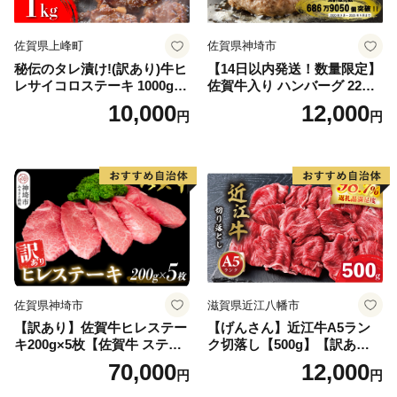
佐賀県上峰町
佐賀県神埼市
秘伝のタレ漬け!(訳あり)牛ヒ
【14日以内発送！数量限定】
レサイコロステーキ 1000g
佐賀牛入り ハンバーグ 22個
【B-1098-AS】
2.6kg(120g×22個)【佐賀牛
10,000
12,000
円
円
黒毛和牛 ブランド牛 九州 ハ
ンバーグ 牛肉 豚肉 国産 お弁
当 おかず 惣菜 おすすめ 人
気】(H083106)
佐賀県神埼市
滋賀県近江八幡市
【訳あり】佐賀牛ヒレステー
【げんさん】近江牛A5ラン
キ200g×5枚【佐賀牛 ステー
ク切落し【500g】【訳あり】
キ ブランド肉 ヒレ肉 フィレ
【DG12W】
70,000
12,000
円
円
肉 ジューシー ヘルシー】(H0
65175)