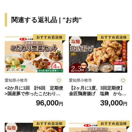
受領証明書・ワンストップ特例申請書のお届けは、入金
確認後1～2週間程度を目途に、お礼の品とは別でお送り
関連する返礼品 | "お肉"
いたします。
ワンストップ特例申請を希望される方には返信用封筒を
同封しております。
なお、申請後に氏名や住所変更等が生じた場合はご連絡
ください。
【ワンストップ特例申請書の送付先】
〒889-1201
愛知県小牧市
愛知県小牧市
宮崎県児湯郡都農町大字川北1432-15
<2か月に1回 計6回 定期便
【2ヶ月に1度、3回定期便】
都農町ふるさと納税 ワンストップ受付センター 宛
>国産豚で作ったこだわり惣
金匠鶏唐揚げ 塩麹 からあ
菜セット
げ
96,000
39,000
円
円
※本町から送付する返信用封筒の郵便番号とは異なりま
す。
◆お礼の品について