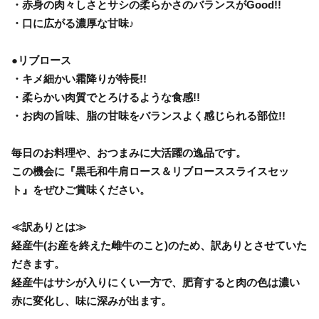
・赤身の肉々しさとサシの柔らかさのバランスがGood!!
・口に広がる濃厚な甘味♪
●リブロース
・キメ細かい霜降りが特長!!
・柔らかい肉質でとろけるような食感!!
・お肉の旨味、脂の甘味をバランスよく感じられる部位!!
毎日のお料理や、おつまみに大活躍の逸品です。
この機会に『黒毛和牛肩ロース＆リブローススライスセッ
ト』をぜひご賞味ください。
≪訳ありとは≫
経産牛(お産を終えた雌牛のこと)のため、訳ありとさせていた
だきます。
経産牛はサシが入りにくい一方で、肥育すると肉の色は濃い
赤に変化し、味に深みが出ます。