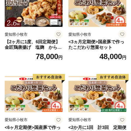
◇住民票が都農町にある方は、お礼の品のお届けは対象
外です。
◇お届けしたお礼の品は確実にお受取りください。長期
不在等の寄附者様事由による返品交換、キャンセルはお
愛知県小牧市
愛知県小牧市
受けしておりません。
【2ヶ月に1度、6回定期便】
<3ヵ月定期便>国産豚で作っ
◇ヤマト運輸様では、お礼の品の発送後にお届け先を変
金匠鶏唐揚げ 塩麹 からあ
たこだわり惣菜セット
更（転送）する場合、転送料金は贈答用の場合でもお届
げ
78,000
48,000
円
円
け先様のご負担となりますので、ご住所にお間違いがな
いかご確認の上ご寄附ください。
なお、お届け先様が住所不明で配達ができない場合は、
送り状記載のご依頼主様に返送させていただきますの
で、予めご了承ください。
◇一部離島にはクール便でのお届けができかねる地域が
ございます。
◇万一、お礼の品に破損・汚損・不良およびご注文と異
なる場合は、必ず状態が確認できる写真などをメールに
愛知県小牧市
愛知県小牧市
てお送りください。
<6ヶ月定期便>国産豚で作っ
<2か月に1回 計3回 定期便