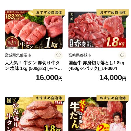
宮城県気仙沼市
宮崎県都城市
大人気！ 牛タン 厚切り牛タ
国産牛 赤身切り落とし1.8kg
ン 塩味 1kg (500g×2) [モ〜ラ
(450g×4パック)_14-3604
ンド 宮城県 気仙沼市 205646
16,000
14,000
円
円
60] 肉 牛肉 精肉 牛たん 牛タ
ン塩 牛たん塩 冷凍 焼肉 BB
Q アウトドア バーベキュー
厚切り タン