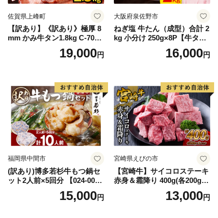
佐賀県上峰町
大阪府泉佐野市
【訳あり】《訳あり》極厚 8
ねぎ塩 牛たん（成型）合計 2
mm かみ牛タン1.8kg C-709-
kg 小分け 250g×8P【牛タン
AS
牛肉 焼肉用 薄切り 訳あり サ
19,000
16,000
円
円
イズ不揃い】
福岡県中間市
宮崎県えびの市
(訳あり)博多若杉牛もつ鍋セ
【宮崎牛】サイコロステーキ
ット2人前×5回分 【024-002
赤身＆霜降り 400g(各200g×
7】
１P 計2P) 真空パック 冷凍
15,000
13,000
円
円