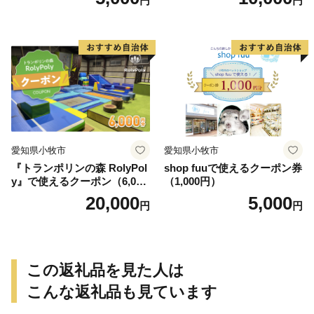
円
円
愛知県小牧市
愛知県小牧市
『トランポリンの森 RolyPol
shop fuuで使えるクーポン券
y』で使えるクーポン（6,000
（1,000円）
円）
20,000
5,000
円
円
この返礼品を見た人は
こんな返礼品も見ています