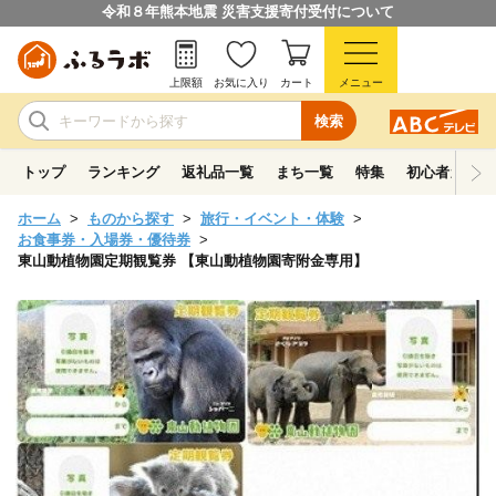
令和８年熊本地震 災害支援寄付受付について
上限額
お気に入り
カート
メニュー
検索
トップ
ランキング
返礼品一覧
まち一覧
特集
初心者ガイド
ホーム
ものから探す
旅行・イベント・体験
お食事券・入場券・優待券
東山動植物園定期観覧券 【東山動植物園寄附金専用】