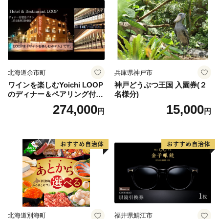
北海道余市町
兵庫県神戸市
ワインを楽しむYoichi LOOP
神戸どうぶつ王国 入園券(２
のディナー＆ペアリング付宿
名様分)
泊プラン＜デラックスツイン
274,000
15,000
円
円
＞
北海道別海町
福井県鯖江市