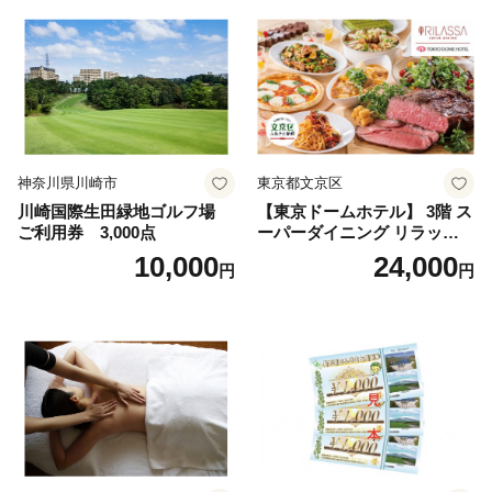
神奈川県川崎市
東京都文京区
川崎国際生田緑地ゴルフ場
【東京ドームホテル】 3階 ス
ご利用券 3,000点
ーパーダイニング リラッサ
ランチブッフェ お食事券 大
10,000
24,000
円
円
人1名様分 関東 東京 ご利用
券 ランチ 昼食 食事券 レスト
ラン ブッフェ 東京都 お食事
券