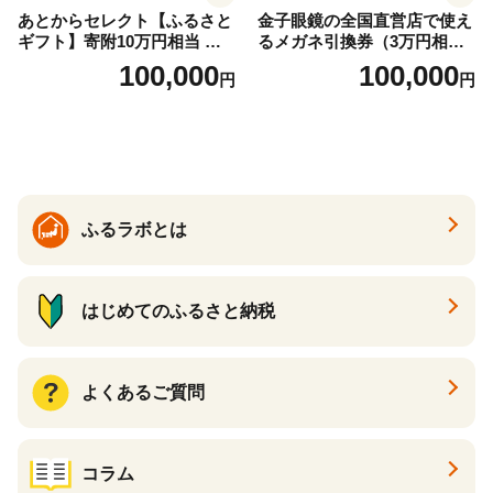
あとからセレクト【ふるさと
金子眼鏡の全国直営店で使え
ギフト】寄附10万円相当 あ
るメガネ引換券（3万円相
とから選べる！ ギフト いく
当） Bronze
100,000
100,000
円
円
ら ほたて 海鮮 牛肉 別海町
ケーキ アイス （ 後から 選べ
る カタログ カタログポイン
ト カタログギフト あとから
カタログ あとからカタログ
ポイント あとからカタログ
ギフト ふるさと納税 ）
ふるラボとは
はじめてのふるさと納税
よくあるご質問
コラム