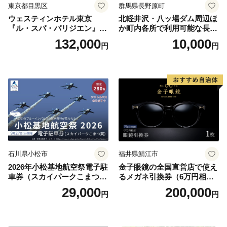
東京都目黒区
群馬県長野原町
ウェスティンホテル東京
北軽井沢・八ッ場ダム周辺ほ
『ル・スパ・パリジエン』選
か町内各所で利用可能な長野
べるボディセラピー90分/1名
原町ふるさと感謝券（3,000
132,000
10,000
円
円
円分）【トラベル 観光 旅行
お土産 群馬県 長野原町 北軽
井沢】
石川県小松市
福井県鯖江市
2026年小松基地航空祭電子駐
金子眼鏡の全国直営店で使え
車券（スカイパークこまつ
るメガネ引換券（6万円相
翼） 駐車場 シャトルバスの
当） Platinum
29,000
200,000
円
円
りばすぐ 石川県 小松市