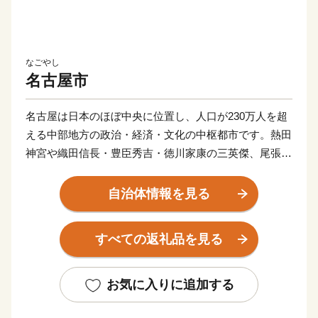
なごやし
名古屋市
名古屋は日本のほぼ中央に位置し、人口が230万人を超
える中部地方の政治・経済・文化の中枢都市です。熱田
神宮や織田信長・豊臣秀吉・徳川家康の三英傑、尾張徳
川家に代表される歴史や文化は、名古屋の魅力や活力の
礎となっています。現在は、武将ゆかりの歴史・文化や
自治体情報を見る
なごやめしを目的に多くの方が名古屋を訪れるなど、名
古屋の魅力は国内外に広がってきています。また、アジ
すべての返礼品を見る
ア・アジアパラ競技大会の開催や、リニア中央新幹線の
品川－名古屋間の開業も予定されており、人々の交流と
地域経済のさらなる発展が期待されます。
お気に入りに追加する