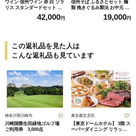
ワイン 信州ワイン 赤 白 ソラ
信州そば ふるさとセット 麺
リス スタンダードセット ワ
類 挽きぐるみ製法 お中元 お
インセット フレッシュ 果実
歳暮 年越しそば つゆ付き 半
42,000
19,000
円
円
香 ほどよい酸味 アロマ 果実
生めん 乾めん 七味唐辛子 そ
味 タンニン
ば茶 和食
この返礼品を見た人は
こんな返礼品も見ています
神奈川県川崎市
東京都文京区
川崎国際生田緑地ゴルフ場
【東京ドームホテル】 3階 ス
ご利用券 3,000点
ーパーダイニング リラッサ
ランチブッフェ お食事券 大