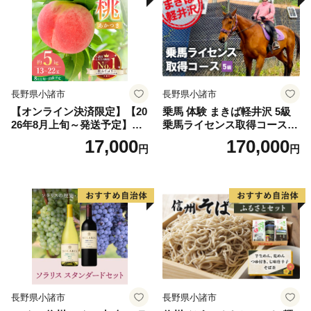
長野県小諸市
長野県小諸市
【オンライン決済限定】【20
乗馬 体験 まきば軽井沢 5級
26年8月上旬～発送予定】桃
乗馬ライセンス取得コース
先行予約 浅間水蜜桃 あかつ
体験チケット
17,000
170,000
円
円
き 約5kg 秀品 13～22玉 贈答
品 フルーツ 果物 白桃 白鳳
甘い 冷蔵
長野県小諸市
長野県小諸市