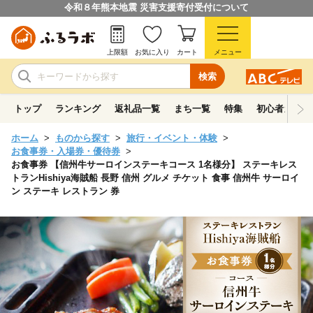
令和８年熊本地震 災害支援寄付受付について
上限額
お気に入り
カート
メニュー
検索
トップ
ランキング
返礼品一覧
まち一覧
特集
初心者ガイド
ホーム
ものから探す
旅行・イベント・体験
お食事券・入場券・優待券
お食事券 【信州牛サーロインステーキコース 1名様分】 ステーキレス
トランHishiya海賊船 長野 信州 グルメ チケット 食事 信州牛 サーロイ
ン ステーキ レストラン 券