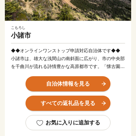
こもろし
小諸市
◆◆オンラインワンストップ申請対応自治体です◆◆
小諸市は、雄大な浅間山の南斜面に広がり、市の中央部
を千曲川が流れる詩情豊かな高原都市です。「懐古園」
として知られる小諸城址は、城郭が城下町よりも低い場
所に位置する日本で唯一の「穴城」であり、日本百名城
自治体情報を見る
にも選ばれていることから年間を通し多くの観光客が訪
れます。
すべての返礼品を見る
全国トップクラスの晴天率を誇り、陽光をたっぷり浴び
て育った桃・りんご、信州を代表する味覚である蕎麦、
全国ブランドのワインなど魅力的な返礼品が満載です。
お気に入りに追加する
ふるさと納税を通して小諸市の魅力に触れていただけれ