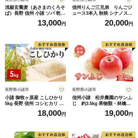
浅嶽玄蕎麦（あさまのくろそ
信州りんご三兄弟 りんごジ
ば）長野 信州 小諸 ソバ 乾麺
ュース3本入 秋映 シナノスイ
お土産 ご当地 お取り寄せ 麺
ート シナノゴールド 信州 長
13,000
20,000
円
円
類／そば
野 お土産 お取り寄せ スイー
ツ 詰め合わせ 飲み比べ 果実
飲料 リンゴ 林檎 アップル セ
ット
長野県小諸市
長野県小諸市
小諸 御牧ヶ原産 こしひかり
信州小諸 松井農園のサンふ
5kg 長野 信州 コシヒカリ 精
じ 約3.5kg 果物類・林檎・
米 美味しいお米 お取り寄せ
りんご・リンゴ
18,000
19,000
円
円
おこめ 白米