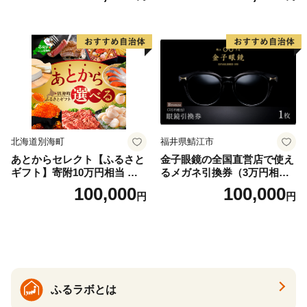
北海道別海町
福井県鯖江市
あとからセレクト【ふるさと
金子眼鏡の全国直営店で使え
ギフト】寄附10万円相当 あ
るメガネ引換券（3万円相
とから選べる！ ギフト いく
当） Bronze
100,000
100,000
円
円
ら ほたて 海鮮 牛肉 別海町
ケーキ アイス （ 後から 選べ
る カタログ カタログポイン
ト カタログギフト あとから
カタログ あとからカタログ
ポイント あとからカタログ
ギフト ふるさと納税 ）
ふるラボとは