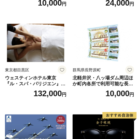
10,000
24,000
円
円
人1名様分 関東 東京 ご利用
券 ランチ 昼食 食事券 レスト
ラン ブッフェ 東京都 お食事
券
東京都目黒区
群馬県長野原町
ウェスティンホテル東京
北軽井沢・八ッ場ダム周辺ほ
『ル・スパ・パリジエン』選
か町内各所で利用可能な長野
べるボディセラピー90分/1名
原町ふるさと感謝券（3,000
132,000
10,000
円
円
円分）【トラベル 観光 旅行
お土産 群馬県 長野原町 北軽
井沢】