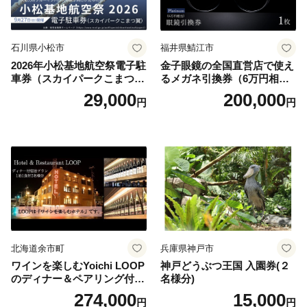
石川県小松市
福井県鯖江市
2026年小松基地航空祭電子駐
金子眼鏡の全国直営店で使え
車券（スカイパークこまつ
るメガネ引換券（6万円相
翼） 駐車場 シャトルバスの
当） Platinum
29,000
200,000
円
円
りばすぐ 石川県 小松市
北海道余市町
兵庫県神戸市
ワインを楽しむYoichi LOOP
神戸どうぶつ王国 入園券(２
のディナー＆ペアリング付宿
名様分)
泊プラン＜デラックスツイン
274,000
15,000
円
円
＞