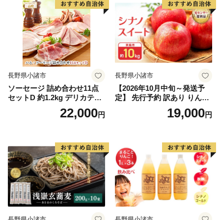
長野県小諸市
長野県小諸市
ソーセージ 詰め合わせ11点
【2026年10月中旬～発送予
セットD 約1.2kg デリカテッ
定】 先行予約 訳あり りんご
セン山吹 お肉 ハム ソーセー
シナノスイート 約10kg 24～
22,000
19,000
円
円
ジ ウインナー コンビーフ サ
40玉入 家庭用 フルーツ 果物
ラミ レバーペースト 加工品
甘い 訳あり おいしい 林檎
長野県小諸市
長野県小諸市