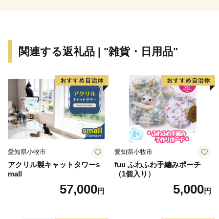
“田舎モダン”なライフスタイルを表現する町へ。
関連する返礼品 | "雑貨・日用品"
愛知県小牧市
愛知県小牧市
アクリル製キャットタワーs
fuu ふわふわ手編みポーチ
mall
（1個入り）
57,000
5,000
円
円