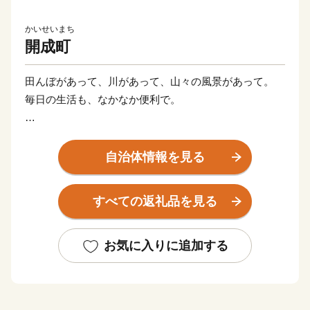
かいせいまち
開成町
田んぼがあって、川があって、山々の風景があって。
毎日の生活も、なかなか便利で。
小さな町なのに、住んでいる人はみんな元気で。
あいさつが絶えなくて、町がひとつの家族みたいで。
自治体情報を見る
なにもないんじゃなくて、余計なものがなにもない。
すべての返礼品を見る
だから、人と人が近くなる。きもちが広くなる。
都市からほどよく離れた、ちょうどいい田舎を楽しも
お気に入りに追加する
う。
そんな時間や生活が、ちょっと贅沢だと思う。