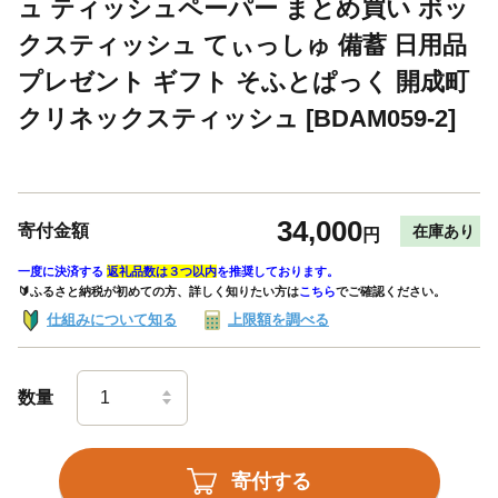
ュ ティッシュペーパー まとめ買い ボッ
クスティッシュ てぃっしゅ 備蓄 日用品
プレゼント ギフト そふとぱっく 開成町
クリネックスティッシュ [BDAM059-2]
34,000
寄付金額
在庫あり
円
一度に決済する
返礼品数は３つ以内
を推奨しております。
🔰ふるさと納税が初めての方、詳しく知りたい方は
こちら
でご確認ください。
仕組みについて知る
上限額を調べる
数量
寄付する