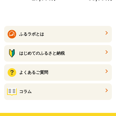
ック 72ロール 25m トイレ
必需品 大容量 備蓄 リサイク
ットペーパー パルプ100％ 消
ル ティッシュ ペーパー まと
臭 防臭 日用品 消耗品 備蓄
め買い 雑貨 倶知安町
ふるラボとは
はじめてのふるさと納税
よくあるご質問
コラム