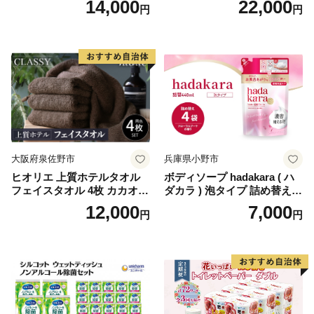
14,000
22,000
円
円
ール×8パック) 開成町 トイレ
ットペーパーダブル 日用品
国産 新生活 ダブル SDGs 備
蓄 防災 エコ 消耗品 生活雑貨
生活用品 無香料 トイレット
ペーパー ダブル といれっと
ぺーぱー トイレ クレシア ト
イレットペーパー [BDBH002
-1]
大阪府泉佐野市
兵庫県小野市
ヒオリエ 上質ホテルタオル
ボディソープ hadakara ( ハ
フェイスタオル 4枚 カカオ
ダカラ ) 泡タイプ 詰め替え 4
【タオル 泉州タオル 吸水 普
40ml×4袋 ボディーソープ 泡
12,000
7,000
円
円
段使い 無地 シンプル 日用品
ボディソープ 泡 日用品 消耗
ふわふわ ふかふか 家族 たお
品 バス用品 大容量 いい 匂い
る 一人暮らし】
ボディ 保湿 LION ライオン
泡石鹸 石鹸 兵庫 兵庫県 小野
市