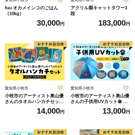
fuu オカメインコのごはん
アクリル製キャットタワー3
（10kg）
段
30,000
183,000
円
円
愛知県小牧市
愛知県小牧市
小牧市のアーティスト奥山優
小牧市のアーティスト奥山優
さんのタオルハンカチセット
さんの子供用UVカット傘 小
WILD ANIMALS 小牧市制70
牧市制70周年記念
14,000
13,000
円
円
周年記念