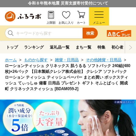
令和８年熊本地震 災害支援寄付受付について
上限額
お気に入り
カート
メニュー
検索
トップ
ランキング
返礼品一覧
まち一覧
特集
初心者ガイド
ホーム
ものから探す
雑貨・日用品
その他雑貨・日用品
ローションティッシュ クリネックス 肌うるる ソフトパック 240組(480
枚)×24パック 【日本製紙クレシア株式会社】 クレシア ソフトパック
ローション ティッシュ ティッシュペーパー まとめ買い ボックスティ
ッシュ てぃっしゅ 備蓄 日用品 プレゼント ギフト そふとぱっく 開成
町 クリネックスティッシュ [BDAM059-2]