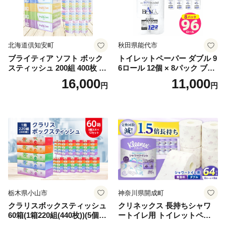
北海道倶知安町
秋田県能代市
ブライティア ソフト ボック
トイレットペーパー ダブル 9
スティッシュ 200組 400枚 60
6ロール 12個 × 8パック ブラ
箱 日本製 まとめ買い ティッ
ンカ 再生紙 100％ 芯あり 日
16,000
11,000
円
円
シュ リサイクル 長持 防災 常
用品 消耗品 無香料 生活用品
備品 日用雑貨 消耗品 生活必
備蓄 秋田県 能代市 送料無料
需品 備蓄 ペーパー 紙 北海道
《能代製紙》
倶知安町 日用品
栃木県小山市
神奈川県開成町
クラリスボックスティッシュ
クリネックス 長持ちシャワ
60箱(1箱220組(440枚))(5個入
ートイレ用 トイレットペー
り×12セット)【1256759】
パー（ダブル）64ロール(8ロ