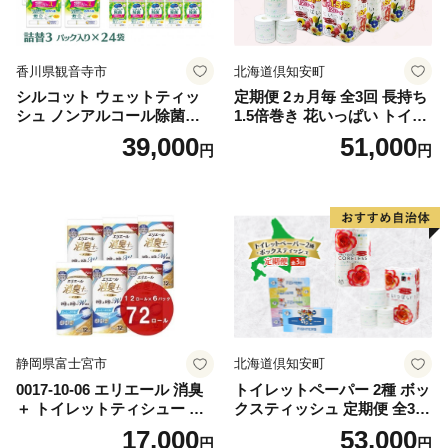
香川県観音寺市
北海道倶知安町
シルコット ウェットティッ
定期便 2ヵ月毎 全3回 長持ち
シュ ノンアルコール除菌詰
1.5倍巻き 花いっぱい トイレ
替（43枚×3P）×24袋 日用品
ットペーパー ダブル 45ｍ 計
39,000
51,000
円
円
おもちゃ 拭き取り 手拭き 外
72ロール 全18種 花柄 プリン
出時 お出かけ時 食事前 緑茶
ト ハーブ 香り付き 日本製 ま
カテキン配合
とめ買い 防災 常備品 ペーパ
ー 消耗品 備蓄 送料無料 北海
道 倶知安町 日用品
静岡県富士宮市
北海道倶知安町
0017-10-06 エリエール 消臭
トイレットペーパー 2種 ボッ
＋ トイレットティシュー し
クスティッシュ 定期便 全3
っかり香るフレッシュクリア
回 日本製 まとめ買い 防災
17,000
53,000
円
円
の香り ダブル 12ロール×6パ
常備品 日用雑貨 消耗品 生活