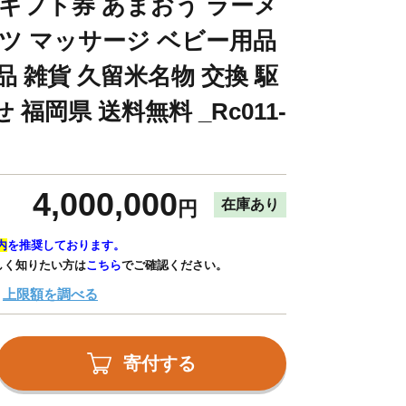
 ギフト券 あまおう ラーメ
ッツ マッサージ ベビー用品
品 雑貨 久留米名物 交換 駆
福岡県 送料無料 _Rc011-
4,000,000
在庫あり
円
内
を推奨しております。
しく知りたい方は
こちら
でご確認ください。
上限額を調べる
寄付する