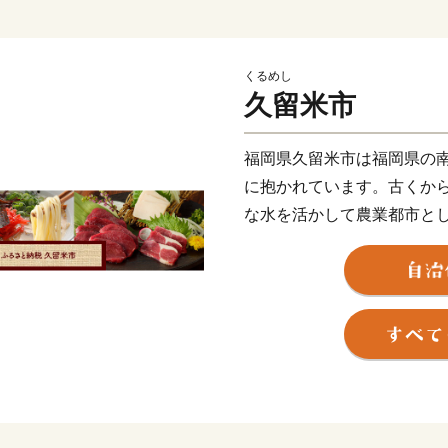
くるめし
久留米市
福岡県久留米市は福岡県の
に抱かれています。古くか
な水を活かして農業都市と
また、明治以降は県南地域
メーカーとして有名な「ア
的タイヤメーカーの「ブリ
として発展してきました。
その発展の過程で形成され
支えるとともに、久留米の
ります。
「九州有数の農業都市」「