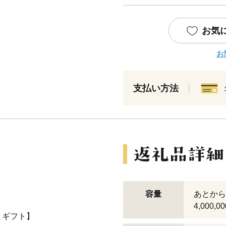
お気
お
支払い方法
容量
あとから
4,000,0
とギフト】