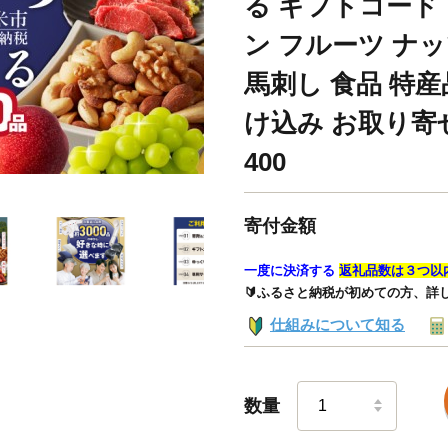
る ギフトコード
ン フルーツ ナ
馬刺し 食品 特産
け込み お取り寄せ 
400
寄付金額
一度に決済する
返礼品数は３つ以
🔰ふるさと納税が初めての方、詳
仕組みについて知る
数量