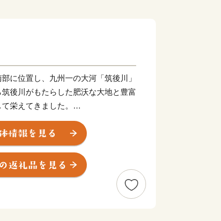
南部に位置し、九州一の大河「筑後川」
ら筑後川がもたらした肥沃な大地と豊富
して栄えてきました。
の商業の中心地となり、国産のシューズ
サヒシューズ」「ムーンスター」、世界
ヂストン」を中心としたゴム産業のまち
た独自の食文化は当時の労働者の胃袋を
グルメとして現在に誇る逸品となってお
とんこつラーメンの発祥の地」や「焼き