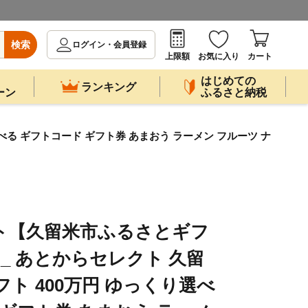
検索
ログイン・会員登録
上限額
お気に入り
カート
はじめての
ランキング
ーン
ふるさと納税
選べる ギフトコード ギフト券 あまおう ラーメン フルーツ ナ
ト【久留米市ふるさとギフ
00円 _ あとからセレクト 久留
ト 400万円 ゆっくり選べ