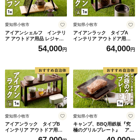
愛知県小牧市
愛知県小牧市
アイアンシェルフ インテリ
アイアンラック タイプA
ア アウトドア用品 レジャー
インテリア アウトドア用品
キャンプ ブックスタンド 小
レジャー キャンプ 飾り棚 小
54,000
64,000
円
円
物収納 飾り棚
物置き
愛知県小牧市
愛知県小牧市
アイアンラック タイプB
キャンプ、BBQ用鉄板『究
インテリア アウトドア用品
極のグリルプレート』 アウ
レジャー キャンプ
トドア用品 レジャー キャン
67,000
40,000