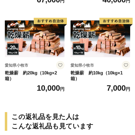
円
円
プ バーベキュー BBQ 鉄板
愛知県小牧市
愛知県小牧市
乾燥薪 約20kg（10kg×2
乾燥薪 約10kg（10kg×1
箱）
箱）
10,000
7,000
円
円
この返礼品を見た人は
こんな返礼品も見ています