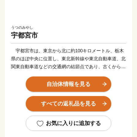
うつのみやし
宇都宮市
宇都宮市は、東京から北に約100キロメートル、栃木
県のほぼ中央に位置し、東北新幹線や東北自動車道、北
関東自動車道などの交通網の結節点であり、古くから門
前町、宿場町、城下町として栄え、栃木県の政治・経済
の中心都市として発展してきました。
自治体情報を見る
これからも成長し続けるために、全国に誇れる魅力あ
すべての返礼品を見る
るまちづくりに取り組んでおり、子育てにやさしいま
ち、自転車のまち、餃子を愛するまち、カクテルのま
ち、プロスポーツのまち、大谷石のまち、農業王国うつ
お気に入りに追加する
のみやなどを掲げ、様々な事業を実施しています。