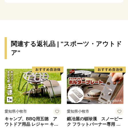
市では、これらのまちづくりを推進するために、ふる
さと宇都宮応援寄附事業（ふるさと納税）を活用して、
宇都宮のまちづくりを応援してくださる全国の皆様から
の寄附を募集しています。
関連する返礼品 | "スポーツ・アウトド
寄附者の皆様には、宇都宮の魅力を感じ、宇都宮をも
ア"
っと好きになっていただけるよう、感謝の気持ちを込め
て、餃子や宇都宮牛、宇都宮カクテル、とちおとめなど
の宇都宮ならではの特産品をお送りしています。
今後とも、皆様に愛されるまち、選ばれるまちとなり
ますよう取り組んでまいりますので、宇都宮を知ってい
ただき、応援くださいますようお願い申し上げます。
愛知県小牧市
愛知県小牧市
キャンプ、BBQ用五徳 ア
鍛冶屋の頓珍漢 スノーピー
ウトドア用品 レジャー キャ
ク フラットバーナー専用 エ