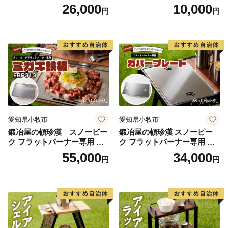
ンプ バーベキュー BBQ 五徳
クステンションホルダープレ
26,000
10,000
円
円
ート IGT (2種から選べる) [05
0S46]
愛知県小牧市
愛知県小牧市
鍛冶屋の頓珍漢 スノーピー
鍛冶屋の頓珍漢 スノーピー
ク フラットバーナー専用 ミ
ク フラットバーナー専用 蓋
ガキ鉄板 FBP313 7.5mm厚 I
カバープレート IGT アウトド
55,000
34,000
円
円
GT アウトドア [050S47]
ア [050S48]