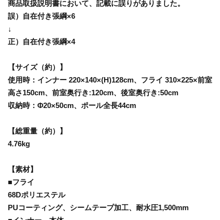
商品取扱説明書において、記載に誤りがありました。
誤）自在付き張綱×6
↓
正）自在付き張綱×4
【サイズ（約）】
使用時：インナー 220×140×(H)128cm、フライ 310×225×前室
高さ150cm、前室奥行き:120cm、後室奥行き:50cm
収納時：Φ20×50cm、ポール全長44cm
【総重量（約）】
4.76kg
【素材】
■フライ
68Dポリエステル
PUコーティング、シームテープ加工、耐水圧1,500mm