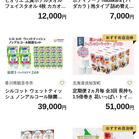
ヒオリエ 上質ホテルタオル
ボディソープ hadakara ( ハ
フェイスタオル 4枚 カカオ
ダカラ ) 泡タイプ 詰め替え 4
【タオル 泉州タオル 吸水 普
40ml×4袋 ボディーソープ 泡
12,000
7,000
円
円
段使い 無地 シンプル 日用品
ボディソープ 泡 日用品 消耗
ふわふわ ふかふか 家族 たお
品 バス用品 大容量 いい 匂い
る 一人暮らし】
ボディ 保湿 LION ライオン
泡石鹸 石鹸 兵庫 兵庫県 小野
市
香川県観音寺市
北海道倶知安町
シルコット ウェットティッ
定期便 2ヵ月毎 全3回 長持ち
シュ ノンアルコール除菌詰
1.5倍巻き 花いっぱい トイレ
替（43枚×3P）×24袋 日用品
ットペーパー ダブル 45ｍ 計
39,000
51,000
円
円
おもちゃ 拭き取り 手拭き 外
72ロール 全18種 花柄 プリン
出時 お出かけ時 食事前 緑茶
ト ハーブ 香り付き 日本製 ま
カテキン配合
とめ買い 防災 常備品 ペーパ
ー 消耗品 備蓄 送料無料 北海
道 倶知安町 日用品