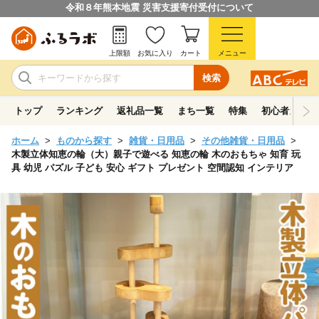
令和８年熊本地震 災害支援寄付受付について
上限額
お気に入り
カート
メニュー
検索
トップ
ランキング
返礼品一覧
まち一覧
特集
初心者ガイド
ホーム
ものから探す
雑貨・日用品
その他雑貨・日用品
木製立体知恵の輪（大）親子で遊べる 知恵の輪 木のおもちゃ 知育 玩
具 幼児 パズル 子ども 安心 ギフト プレゼント 空間認知 インテリア