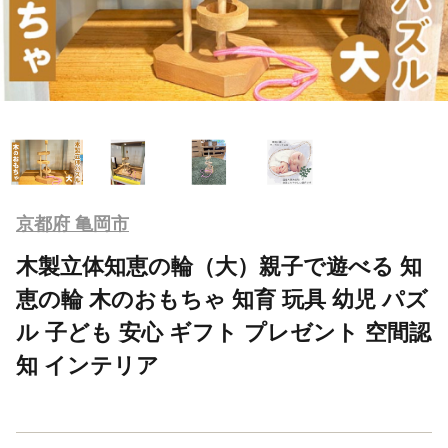
京都府 亀岡市
木製立体知恵の輪（大）親子で遊べる 知
恵の輪 木のおもちゃ 知育 玩具 幼児 パズ
ル 子ども 安心 ギフト プレゼント 空間認
知 インテリア