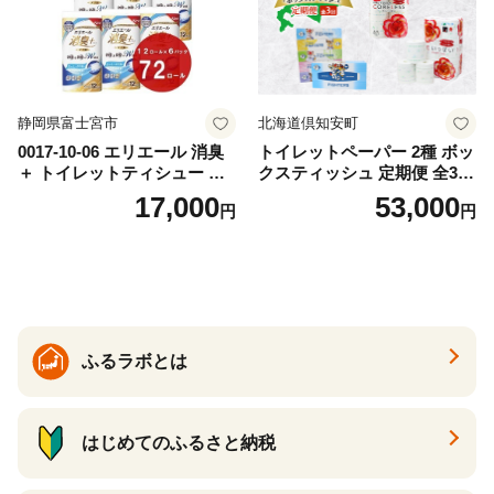
静岡県富士宮市
北海道倶知安町
0017-10-06 エリエール 消臭
トイレットペーパー 2種 ボッ
＋ トイレットティシュー し
クスティッシュ 定期便 全3
っかり香るフレッシュクリア
回 日本製 まとめ買い 防災
17,000
53,000
円
円
の香り ダブル 12ロール×6パ
常備品 日用雑貨 消耗品 生活
ック 72ロール 25m トイレ
必需品 大容量 備蓄 リサイク
ットペーパー パルプ100％ 消
ル ティッシュ ペーパー まと
臭 防臭 日用品 消耗品 備蓄
め買い 雑貨 倶知安町
ふるラボとは
はじめてのふるさと納税