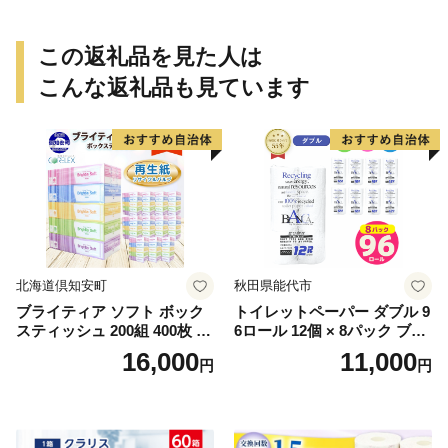
この返礼品を見た人は
こんな返礼品も見ています
北海道倶知安町
秋田県能代市
ブライティア ソフト ボック
トイレットペーパー ダブル 9
スティッシュ 200組 400枚 60
6ロール 12個 × 8パック ブラ
箱 日本製 まとめ買い ティッ
ンカ 再生紙 100％ 芯あり 日
16,000
11,000
円
円
シュ リサイクル 長持 防災 常
用品 消耗品 無香料 生活用品
備品 日用雑貨 消耗品 生活必
備蓄 秋田県 能代市 送料無料
需品 備蓄 ペーパー 紙 北海道
《能代製紙》
倶知安町 日用品