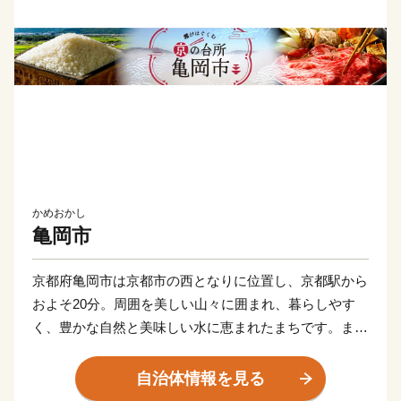
かめおかし
亀岡市
京都府亀岡市は京都市の西となりに位置し、京都駅から
およそ20分。周囲を美しい山々に囲まれ、暮らしやす
く、豊かな自然と美味しい水に恵まれたまちです。ま
た、古くから城下町として栄え、足利尊氏や明智光秀な
ど日本の歴史が変わる発信点となったまちでもありま
自治体情報を見る
す。