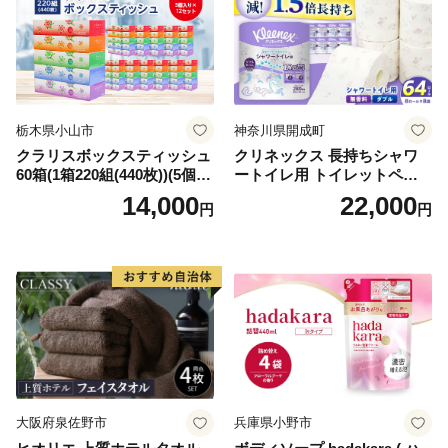
栃木県小山市
神奈川県開成町
クラリスボックスティッシュ
クリネックス 長持ちシャワ
60箱(1箱220組(440枚))(5個入
ートイレ用 トイレットペー
り×12セット)【1256759】
パー（ダブル）64ロール(8ロ
14,000
22,000
円
円
ール×8パック) 開成町 トイレ
ットペーパーダブル 日用品
国産 新生活 ダブル SDGs 備
蓄 防災 エコ 消耗品 生活雑貨
生活用品 無香料 トイレット
ペーパー ダブル といれっと
ぺーぱー トイレ クレシア ト
イレットペーパー [BDBH002
-1]
大阪府泉佐野市
兵庫県小野市