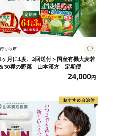
知県小牧市
2ヶ月に1度、3回送付＞国産有機大麦若
＆30種の野菜 山本漢方 定期便
24,000
円