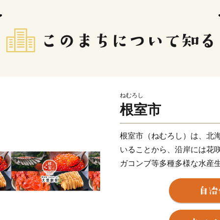
ねむろし
根室市
根室市（ねむろし）は、北
いることから、沿岸には花
ガコンブ等多種多様な水産
豊かな自然環境は野鳥の宝
数を超える約330種の野鳥
どには毎年全国各地から多
ます。