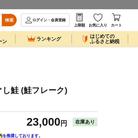
検索
ログイン・会員登録
上限額
お気に入り
カート
はじめての
ランキング
ーン
ふるさと納税
ほぐし鮭 (鮭フレーク)
23,000
在庫あり
円
内
を推奨しております。