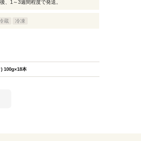
後、1～3週間程度で発送。
冷蔵
冷凍
 100g×18本