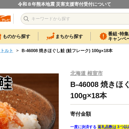
令和８年熊本地震 災害支援寄付受付について
番組･特集
ものから探す
まちから探す
キャンペ
レトルト
B-46008 焼きほぐし鮭 (鮭フレーク) 100g×18本
北海道 根室市
B-46008 焼き
100g×18本
寄付金額
一度に決済する
返礼品数は３つ以