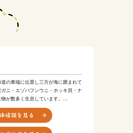
海道の東端に位置し三方が海に囲まれて
咲ガニ・エゾバフンウニ・ホッキ貝・ナ
生物が数多く生息しています。
庫としても知られ、日本で観察できる半
が観測でき、風蓮湖、春国岱、長節湖な
くの方がバードウォッチングに訪れてい