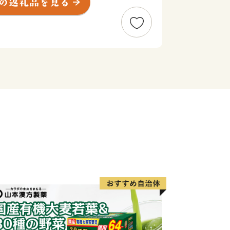
ヌー体験、フットパス、酪農体験など、
する北海道ならではのアクティビティも
返還要求運動原点の地」として、これま
期返還を願い、市民一丸となって世論の
ています。
は解決しなければならない課題が非常に
目指し歩みを進めてまいりますので、今
い。