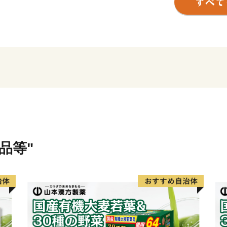
その他、クルーズ体験やカ
都会にはない自然を相手に
人気を呼んでいます。
また、根室市は「北方領土
で長きに渡り北方四島の早
先頭に立ち、運動を展開し
まちの再生・発展のために
山積しています。
すこしづつまちの活性化を
後の根室市にご注目くださ
品等"