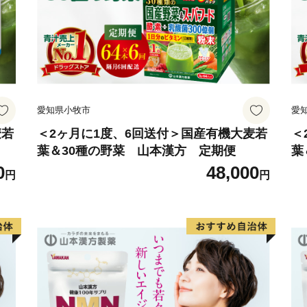
愛知県小牧市
愛
麦若
＜2ヶ月に1度、6回送付＞国産有機大麦若
＜
葉＆30種の野菜 山本漢方 定期便
葉
0
48,000
円
円