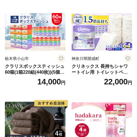
備品 日用雑貨 消耗品 生活必
備蓄 秋田県 能代市 送料無料
需品 備蓄 ペーパー 紙 北海道
《能代製紙》
倶知安町 日用品
栃木県小山市
神奈川県開成町
クラリスボックスティッシュ
クリネックス 長持ちシャワ
60箱(1箱220組(440枚))(5個入
ートイレ用 トイレットペー
り×12セット)【1256759】
パー（ダブル）64ロール(8ロ
14,000
22,000
円
円
ール×8パック) 開成町 トイレ
ットペーパーダブル 日用品
国産 新生活 ダブル SDGs 備
蓄 防災 エコ 消耗品 生活雑貨
生活用品 無香料 トイレット
ペーパー ダブル といれっと
ぺーぱー トイレ クレシア ト
イレットペーパー [BDBH002
-1]