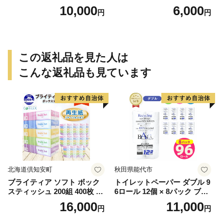
g）
g）
10,000
6,000
円
円
この返礼品を見た人は
こんな返礼品も見ています
北海道倶知安町
秋田県能代市
ブライティア ソフト ボック
トイレットペーパー ダブル 9
スティッシュ 200組 400枚 60
6ロール 12個 × 8パック ブラ
箱 日本製 まとめ買い ティッ
ンカ 再生紙 100％ 芯あり 日
16,000
11,000
円
円
シュ リサイクル 長持 防災 常
用品 消耗品 無香料 生活用品