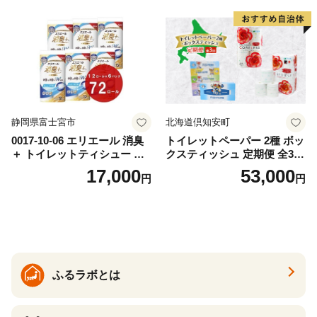
カテキン配合
とめ買い 防災 常備品 ペーパ
ー 消耗品 備蓄 送料無料 北海
道 倶知安町 日用品
静岡県富士宮市
北海道倶知安町
0017-10-06 エリエール 消臭
トイレットペーパー 2種 ボッ
＋ トイレットティシュー し
クスティッシュ 定期便 全3
っかり香るフレッシュクリア
回 日本製 まとめ買い 防災
17,000
53,000
円
円
の香り ダブル 12ロール×6パ
常備品 日用雑貨 消耗品 生活
ック 72ロール 25m トイレ
必需品 大容量 備蓄 リサイク
ットペーパー パルプ100％ 消
ル ティッシュ ペーパー まと
臭 防臭 日用品 消耗品 備蓄
め買い 雑貨 倶知安町
ふるラボとは