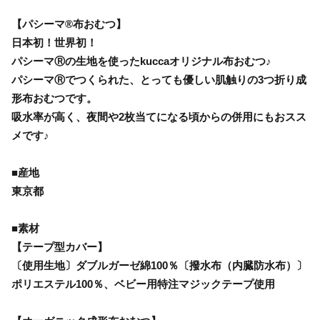
【パシーマ®布おむつ】
日本初！世界初！
パシーマⓇの生地を使ったkuccaオリジナル布おむつ♪
パシーマⓇでつくられた、とっても優しい肌触りの3つ折り成
形布おむつです。
吸水率が高く、夜間や2枚当てになる頃からの併用にもおスス
メです♪
■産地
東京都
■素材
【テープ型カバー】
〔使用生地〕ダブルガーゼ綿100％〔撥水布（内臓防水布）〕
ポリエステル100％、ベビー用特注マジックテープ使用