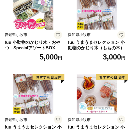
文化・行政ゾーンの中央圏。武蔵境駅を中心に、亜細亜
大学などの文教施設と、中核病院である日赤病院をもつ
武蔵境圏。市では、三域の個性を生かしつつ、全体が調
和したまちづくりを進めています。
愛知県小牧市
愛知県小牧市
また、市内には芸術家や事業家・学者などが多数居住し
fuu 小動物のかじり木・おや
fuu うまうまセレクション 小
ています。市民の意識も高く、水準の高い行政が求めら
つ SpecialアソートBOX mi
動物のかじり木（ももの木）
れることと、堅固な財政基盤を背景に、全国でも指折り
ni（1個）
5,000
3,000
円
円
の先駆的な施策を展開してきました。例えば、元祖コミ
ュニティバス「ムーバス」、地域の方が年間1,000万円
を上限とした補助を得てデイサービスやショートステイ
などを展開するテンミリオンハウス、農山漁村と協力し
子どもたちが授業の一環として自然体験をするセカンド
スクール、0歳から3歳の子育て支援施設である「0123
吉祥寺・はらっぱ」などがあります。
愛知県小牧市
愛知県小牧市
武蔵野市ふるさと応援寄附
fuu うまうまセレクション 小
fuu うまうまセレクション 小
1万円以上寄附をしていただいた方には、まちのPRも兼