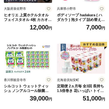
大阪府泉佐野市
兵庫県小野市
ヒオリエ 上質ホテルタオル
ボディソープ hadakara ( ハ
フェイスタオル 4枚 カカオ
ダカラ ) 泡タイプ 詰め替え 4
【タオル 泉州タオル 吸水 普
40ml×4袋 ボディーソープ 泡
12,000
7,000
円
円
段使い 無地 シンプル 日用品
ボディソープ 泡 日用品 消耗
ふわふわ ふかふか 家族 たお
品 バス用品 大容量 いい 匂い
る 一人暮らし】
ボディ 保湿 LION ライオン
泡石鹸 石鹸 兵庫 兵庫県 小野
市
香川県観音寺市
北海道倶知安町
シルコット ウェットティッ
定期便 2ヵ月毎 全3回 長持ち
シュ ノンアルコール除菌詰
1.5倍巻き 花いっぱい トイレ
替（43枚×3P）×24袋 日用品
ットペーパー ダブル 45ｍ 計
39,000
51,000
円
円
おもちゃ 拭き取り 手拭き 外
72ロール 全18種 花柄 プリン
出時 お出かけ時 食事前 緑茶
ト ハーブ 香り付き 日本製 ま