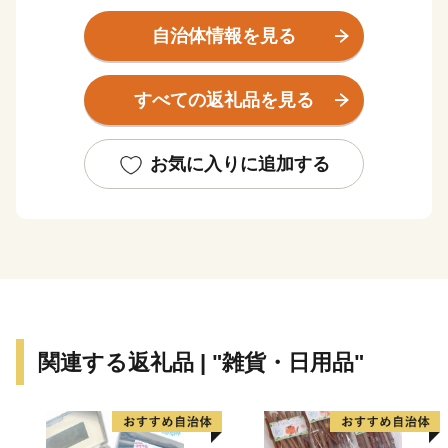
宅都市としてスタートしました。
自治体情報を見る
本市は、施策の計画・展開にあたって、早くから市民参
加を掲げ、先駆的に取り組んできました。高い市民意識
すべての返礼品を見る
に基づいて策定された長期計画(10年から12年周期)とこ
れを見直す調整計画は、豊かな財政力に支えられて着実
に実行され、緑豊かな住宅都市と教育・福祉・健康・文
お気に入りに追加する
化・スポーツ・情報などの生活型の産業が高度に集積し
て、調和した「生活核都市」として発展し、住んでみた
い街としてそのイメージが定着しています。
現在は、人口約14万8千人（令和4年4月1日現在）、新
宿から約12キロメートル、電車で約20分の至近にあ
り、23区と多摩地区を結ぶ東京の『芯』となっていま
す。
関連する返礼品 | "雑貨・日用品"
市内を東西に貫通するJR中央線に沿って主に三駅圏に
分かれています。市の玄関として、デパートや専門店な
どの商業集積をもつ吉祥寺圏。三鷹駅から北側に伸びる