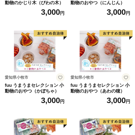
動物のかじり木（びわの木）
動物のおやつ（にんじん）
ねて、感謝の気持ちをお送りさせていただきます。
3,000
3,000
円
円
【ご注意】
・返礼品の送付は、武蔵野市外にお住まいの方に限らせ
ていただきます。
・寄附の年度内の回数制限はございません。
・返礼品の送付は、1～2ヶ月程度かかることがありま
す。
・返礼品の選択は、10品までとさせていただきます。
・返礼品の写真はイメージです。
愛知県小牧市
愛知県小牧市
fuu うまうまセレクション 小
fuu うまうまセレクション 小
動物のおやつ（かぼちゃ）
動物のおやつ（あわの穂）
3,000
3,000
円
円