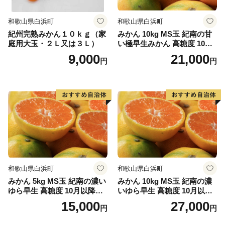
和歌山県白浜町
和歌山県白浜町
紀州完熟みかん１０ｋｇ（家
みかん 10kg MS玉 紀南の甘
庭用大玉・２Ｌ又は３Ｌ）
い極早生みかん 高糖度 10月
以降発送 マルチ被覆栽培
9,000
21,000
円
円
和歌山県白浜町
和歌山県白浜町
みかん 5kg MS玉 紀南の濃い
みかん 10kg MS玉 紀南の濃
ゆら早生 高糖度 10月以降発
いゆら早生 高糖度 10月以降
送 マルチ被覆栽培
発送 マルチ被覆栽培
15,000
27,000
円
円