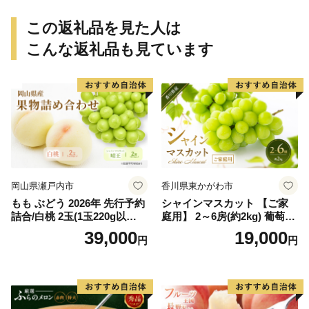
rt015B】
ん 和歌山 ご家庭用
この返礼品を見た人は
こんな返礼品も見ています
岡山県瀬戸内市
香川県東かがわ市
もも ぶどう 2026年 先行予約
シャインマスカット 【ご家
詰合/白桃 2玉(1玉220g以
庭用】 2～6房(約2kg) 葡萄 ぶ
上)・シャインマスカット 晴
どう ブドウ フルーツ 果物 く
39,000
19,000
円
円
王 2房(1房480g以上) 化粧箱
だもの 果実 旬の果物 旬のフ
入り 岡山県産 国産 フルーツ
ルーツ 香川 香川県 東かがわ
果物 ギフト
市