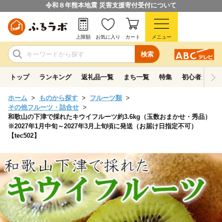
令和８年熊本地震 災害支援寄付受付について
上限額
お気に入り
カート
メニュー
検索
トップ
ランキング
返礼品一覧
まち一覧
特集
初心者ガイド
ホーム
ものから探す
フルーツ類
その他フルーツ・詰合せ
和歌山の下津で採れたキウイフルーツ約3.6kg（玉数おまかせ・秀品）
※2027年1月中旬～2027年3月上旬頃に発送（お届け日指定不可）
【tec502】