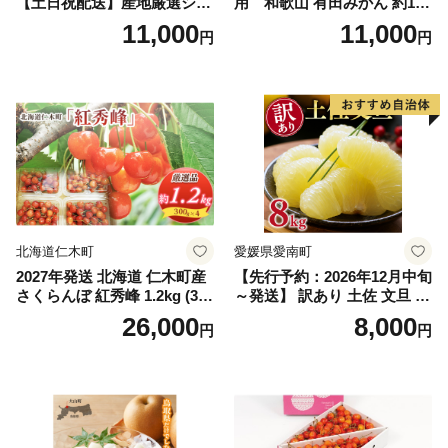
【土日祝配送】産地厳選シャ
用 和歌山 有田みかん 約10k
インマスカット1.2kg～1.3kg
g (2L、3Lサイズ)【湯浅町】
11,000
11,000
円
円
（2房～3房）※沖縄・離島配
_ZJ6079
送不可※ 106-003-sku02-26y
｜シャインマスカット 発送
笛吹市 山梨県 フルーツ 果物
ぶどう 葡萄 大粒 シャインマ
スカット おすすめ シャイン
マスカット 贈答 ギフト 産地
笛吹市 シャインマスカット
笛吹 葡萄 国産 ぶどう 人気
国産 1.2kg 先行｜
北海道仁木町
愛媛県愛南町
2027年発送 北海道 仁木町産
【先行予約：2026年12月中旬
さくらんぼ 紅秀峰 1.2kg (300
～発送】 訳あり 土佐 文旦 8k
g×4パック) Lサイズ以上 旬
g (Mサイズ以上サイズミック
26,000
8,000
円
円
桜桃 産地直送 サクランボ チ
ス) 8000円 わけあり ぶんた
ェリー フルーツ 果物 果物類
ん みかん mikan 蜜柑 ミカン
仁木町 仁木 [松山商店]
土佐文旦 家庭用 産地直送 国
産 農家直送 期間限定 特産品
サイズミックス くらもとフ
ァーム 愛南町 愛媛県