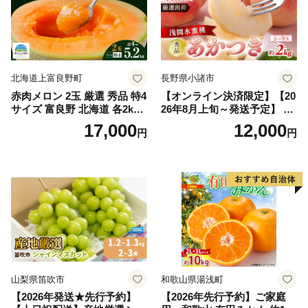
北海道上富良野町
長野県小諸市
赤肉メロン 2玉 厳選 秀品 特4
【オンライン決済限定】【20
サイズ 富良野 北海道 各2kg
26年8月上旬～発送予定】 先
～2.6kg 2玉 セット ファーム
行予約 「浅間水蜜桃プレミ
17,000
12,000
円
円
富良野 メロン めろん 果物 く
アム」 もも あかつき 秀品 約
だもの フルーツ デザート 旬
2kg 5～9玉 贈答品 ふるさと
の果物 旬のフルーツ
納税 果物 桃 フルーツ モモ
果肉 長野県産 小諸市
山梨県笛吹市
和歌山県湯浅町
【2026年発送★先行予約】
【2026年先行予約】ご家庭