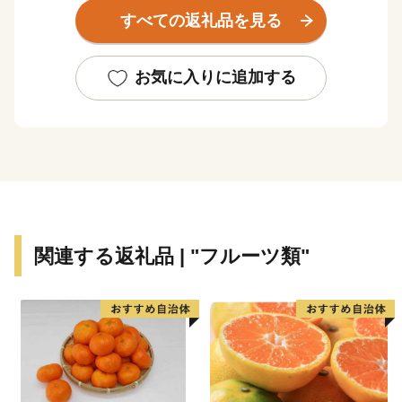
す｡町面積の約96％が森林で、気候は一般に温暖多雨で
すべての返礼品を見る
樹木の育成に適しており、良質な古座川材の産地として
古くから知られています｡
また、古座川流域は、豊かな観光資源にも恵まれてお
お気に入りに追加する
り、清流古座川を中心にレクリエーション地として注目
されています｡
★ABCテレビのニュース情報番組「news おかえり」
で、古座川町 おばあのゆずドレッシング が紹介されま
した！
👉ゆずドレッシング
★ほかにも魅力的な返礼品がたくさん‼
関連する返礼品 | "フルーツ類"
👉秋の味覚の果物定期便
👉甘口田舎梅干し