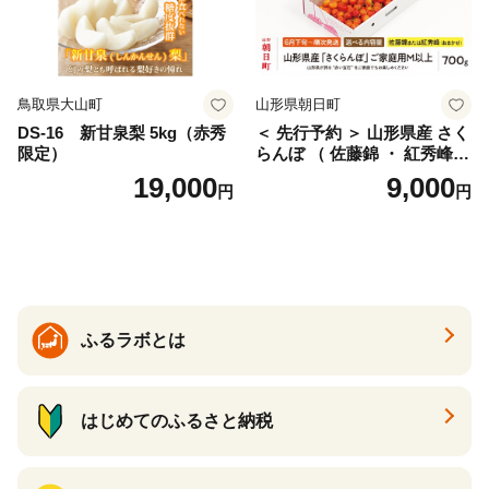
鳥取県大山町
山形県朝日町
DS-16 新甘泉梨 5kg（赤秀
＜ 先行予約 ＞ 山形県産 さく
限定）
らんぼ （ 佐藤錦 ・ 紅秀峰
） ご家庭用 M以上 700g 【20
19,000
9,000
円
円
26年6月下旬から7月上旬発
送】 山形県 果物 フルーツ 初
夏 夏 送料無料
ふるラボとは
はじめてのふるさと納税