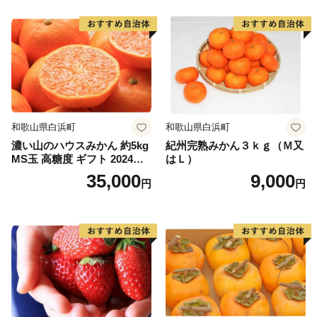
和歌山県白浜町
和歌山県白浜町
濃い山のハウスみかん 約5kg
紀州完熟みかん３ｋｇ（Ｍ又
MS玉 高糖度 ギフト 2024年7
はＬ）
月以降発送分
35,000
9,000
円
円