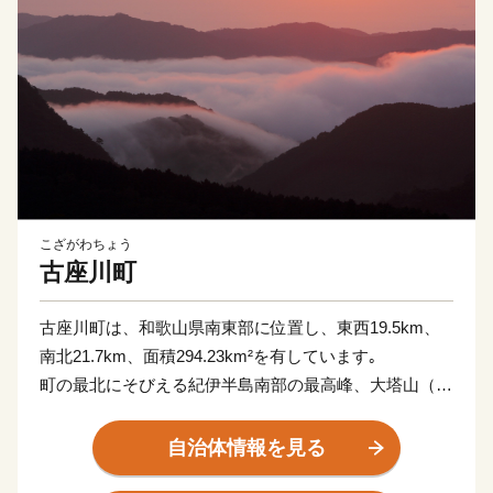
こざがわちょう
古座川町
古座川町は、和歌山県南東部に位置し、東西19.5km、
南北21.7km、面積294.23km²を有しています｡
町の最北にそびえる紀伊半島南部の最高峰、大塔山（標
高1,121m）に源を発する古座川が町の中央を流れ、役
場が所在する高池地区は古座川河口域に位置し、大半の
自治体情報を見る
集落は川添いの狭小な耕地に散在し、町を形成していま