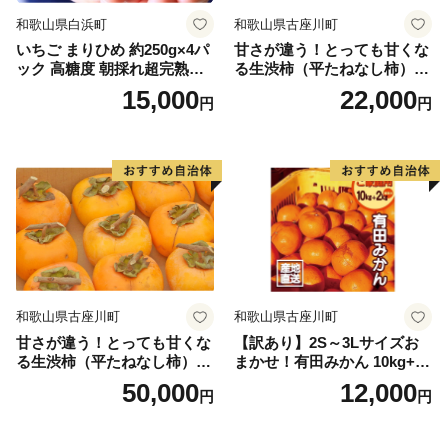
和歌山県白浜町
和歌山県古座川町
いちご まりひめ 約250g×4パ
甘さが違う！とっても甘くな
ック 高糖度 朝採れ超完熟ま
る生渋柿（平たねなし柿）吊
りひめ 1月以降発送分
るし柿用 T字枝or吊るしクリ
15,000
22,000
円
円
ップ付約4.5～5kg 約24～30
個＜2026年10月中旬～順次発
送＞-Ted【art016B】
和歌山県古座川町
和歌山県古座川町
甘さが違う！とっても甘くな
【訳あり】2S～3Lサイズお
る生渋柿（平たねなし柿）吊
まかせ！有田みかん 10kg+2k
るし柿用 T字枝or吊るしクリ
g保証分 11月から12月下旬ま
50,000
12,000
円
円
ップ付約14.5～15kg 約60～
でに順次発送致します。 / 訳
90個＜2026年10月中旬～11
ありみかん 有田みかん みか
月上旬ごろ順次発送＞Ted【a
ん ミカン 蜜柑 柑橘 温州みか