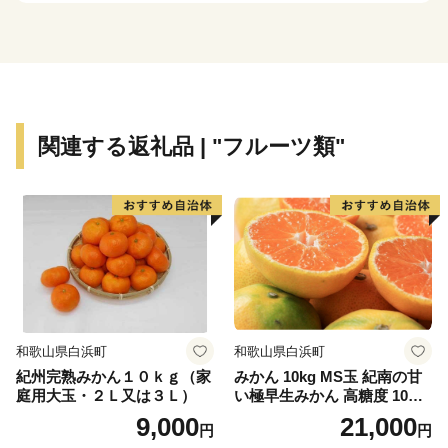
見ることがありません。また総面積は約135km2で、そ
の80%を山林が占めていますが、地形は比較的ゆるやか
です。町の東部では水量豊かな古座川が延々60kmを南
に流れて太平洋に注ぎこんでいます。また1.8kmの沖合
には、和歌山県下最大の島、紀伊大島(面積9.93km2)が
関連する返礼品 | "フルーツ類"
浮かんでおり、平成11年9月のくしもと大橋開通により
本土とつながりました。
● 世界最北のサンゴの海
串本は北緯33度30分という位置にあり、本来、海藻
の茂る温帯の海に属します。しかし、南から暖かい水を
運んでくる黒潮の働きによって串本の海は常に暖めら
れ、南の海と同様のサンゴ群落が形成されています。世
和歌山県白浜町
和歌山県白浜町
界でもっとも北にあるサンゴの海、それが紀伊半島の先
紀州完熟みかん１０ｋｇ（家
みかん 10kg MS玉 紀南の甘
端にある串本の海なのです。
庭用大玉・２Ｌ又は３Ｌ）
い極早生みかん 高糖度 10月
以降発送 マルチ被覆栽培
9,000
21,000
円
円
また、串本の海は暖かい海と冷たい海の接するところ