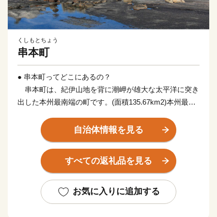
くしもとちょう
串本町
● 串本町ってどこにあるの？
串本町は、紀伊山地を背に潮岬が雄大な太平洋に突き
出した本州最南端の町です。(面積135.67km2)本州最南
端の地、潮岬は北緯33度26分、東経135度46分。これ
は、東京の八丈島とほぼ同緯度に位置します。茫々たる
自治体情報を見る
太平洋に面し、東西に長く延びた海岸線はこの地方の特
色であるリアス式海岸で、奇岩・怪石の雄大な自然美に
すべての返礼品を見る
恵まれ、吉野熊野国立公園および枯木灘県立自然公園の
指定を受けています。
お気に入りに追加する
黒潮の恵みを受けて、年間平均気温17℃前後と気候は
いたって温暖。冬季でも平均気温6~8℃でほとんど雪を