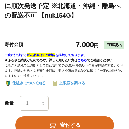
に順次発送予定 ※北海道・沖縄・離島へ
の配送不可 【nuk154G】
7,000
寄付金額
在庫あり
円
一度に決済する
返礼品数は３つ以内
を推奨しております。
🔰ふるさと納税が初めての方、詳しく知りたい方は
こちら
でご確認ください。
ふるさと納税では原則として自己負担額の2,000円を除いた全額が控除の対象となり
ます。控除の対象となる寄付金額は、収入や家族構成などに応じて一定の上限があ
りますのでご注意ください。
仕組みについて知る
上限額を調べる
数量
寄付する