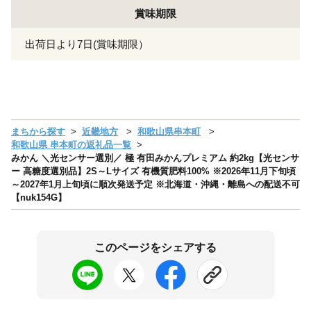
賞味期限
出荷日より7日(賞味期限）
まちから探す
近畿地方
和歌山県串本町
和歌山県 串本町の返礼品一覧
みかん ＼光センサー選別／ 極 有田みかんプレミアム 約2kg【光センサ
ー 高糖度選別品】2S～Lサイズ 有機質肥料100% ※2026年11月下旬頃
～2027年1月上旬頃に順次発送予定 ※北海道・沖縄・離島への配送不可
【nuk154G】
このページをシェアする