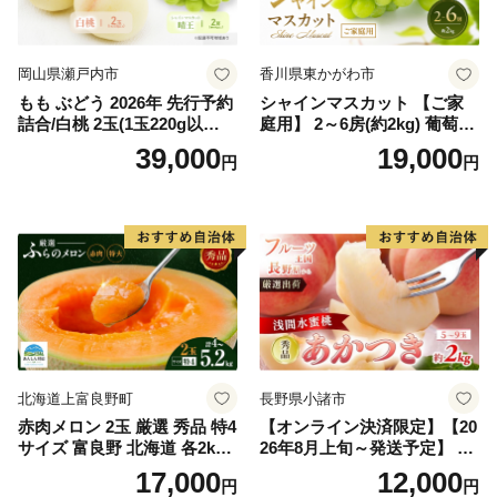
岡山県瀬戸内市
香川県東かがわ市
もも ぶどう 2026年 先行予約
シャインマスカット 【ご家
詰合/白桃 2玉(1玉220g以
庭用】 2～6房(約2kg) 葡萄 ぶ
上)・シャインマスカット 晴
どう ブドウ フルーツ 果物 く
39,000
19,000
円
円
王 2房(1房480g以上) 化粧箱
だもの 果実 旬の果物 旬のフ
入り 岡山県産 国産 フルーツ
ルーツ 香川 香川県 東かがわ
果物 ギフト
市
北海道上富良野町
長野県小諸市
赤肉メロン 2玉 厳選 秀品 特4
【オンライン決済限定】【20
サイズ 富良野 北海道 各2kg
26年8月上旬～発送予定】 先
～2.6kg 2玉 セット ファーム
行予約 「浅間水蜜桃プレミ
17,000
12,000
円
円
富良野 メロン めろん 果物 く
アム」 もも あかつき 秀品 約