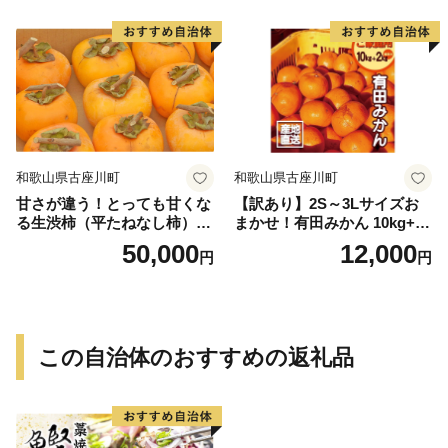
送＞-Ted【art016B】
和歌山県古座川町
和歌山県古座川町
甘さが違う！とっても甘くな
【訳あり】2S～3Lサイズお
る生渋柿（平たねなし柿）吊
まかせ！有田みかん 10kg+2k
るし柿用 T字枝or吊るしクリ
g保証分 11月から12月下旬ま
50,000
12,000
円
円
ップ付約14.5～15kg 約60～
でに順次発送致します。 / 訳
90個＜2026年10月中旬～11
ありみかん 有田みかん みか
月上旬ごろ順次発送＞Ted【a
ん ミカン 蜜柑 柑橘 温州みか
rt015B】
ん 和歌山 ご家庭用
この自治体のおすすめの返礼品