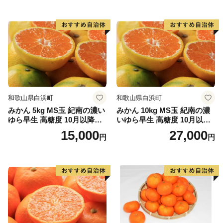
にあるため、海の中に四季があります。夏から秋にかけ
ての暖かいシーズンは沖縄やフィリピンなどとよく似た
サンゴ中心の景観を見せますが、冬からは海藻が生い茂
り、温帯的景観と熱帯的景観が混じる珍しい景観を見せ
ます。このような環境は世界的に見てもたいへん珍しい
ものです。
和歌山県白浜町
和歌山県白浜町
みかん 5kg MS玉 紀南の濃い
みかん 10kg MS玉 紀南の濃
本州最南端の町、串本町へ是非一度おこし下さい。
ゆら早生 高糖度 10月以降発
いゆら早生 高糖度 10月以降
送 マルチ被覆栽培
発送 マルチ被覆栽培
15,000
27,000
円
円
★ABCテレビのニュース情報番組「news おかえり」
で、「 紅葉屋本舗」の“竹皮包みようかん本煉” が紹介
されました！
👉和歌山県串本町の「竹皮包みようかん本煉」
👉「竹皮包みようかん3本セット（本煉・柚子・桜）」
★ABCテレビのニュース情報番組「キャスト」で、