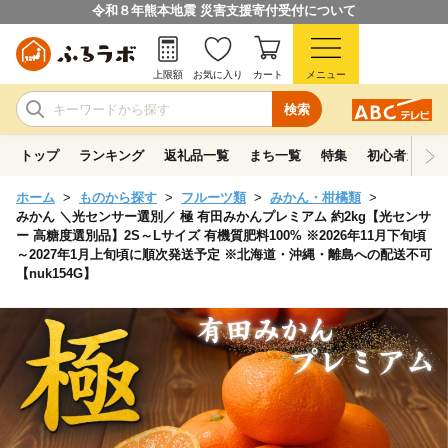
令和８年熊本地震 災害支援寄付受付について
上限額
お気に入り
カート
メニュー
検索
トップ
ランキング
返礼品一覧
まち一覧
特集
初心者ガイド
ホーム
ものから探す
フルーツ類
みかん・柑橘類
みかん ＼光センサー選別／ 極 有田みかんプレミアム 約2kg【光センサ
ー 高糖度選別品】2S～Lサイズ 有機質肥料100% ※2026年11月下旬頃
～2027年1月上旬頃に順次発送予定 ※北海道・沖縄・離島への配送不可
【nuk154G】