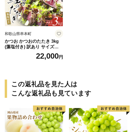
和歌山県串本町
かつお かつおのたたき 3kg
(藻塩付き) 訳あり サイズふぞ
ろい 焼きが命！ 藁焼き / 鰹
22,000
円
かつお カツオのたたき 鰹の
たたき 冷凍 真空 大容量 【nk
s107B】
この返礼品を見た人は
こんな返礼品も見ています