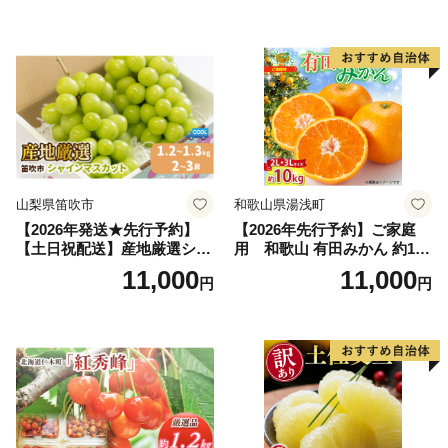
だもの フルーツ デザート 旬
2kg 5～9玉 贈答品 ふるさと
の果物 旬のフルーツ
納税 果物 桃 フルーツ モモ
果肉 長野県産 小諸市
山梨県笛吹市
和歌山県湯浅町
【2026年発送★先行予約】
【2026年先行予約】ご家庭
【土日祝配送】産地厳選シャ
用 和歌山 有田みかん 約10k
インマスカット1.2kg～1.3kg
g (2L、3Lサイズ)【湯浅町】
11,000
11,000
円
円
（2房～3房）※沖縄・離島配
_ZJ6079
送不可※ 106-003-sku02-26y
｜シャインマスカット 発送
笛吹市 山梨県 フルーツ 果物
ぶどう 葡萄 大粒 シャインマ
スカット おすすめ シャイン
マスカット 贈答 ギフト 産地
笛吹市 シャインマスカット
笛吹 葡萄 国産 ぶどう 人気