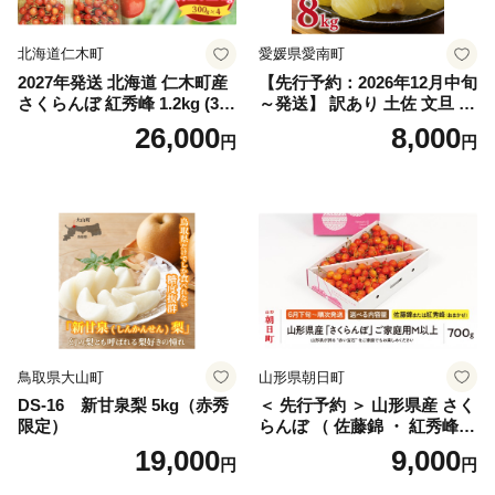
国産 1.2kg 先行｜
北海道仁木町
愛媛県愛南町
2027年発送 北海道 仁木町産
【先行予約：2026年12月中旬
さくらんぼ 紅秀峰 1.2kg (300
～発送】 訳あり 土佐 文旦 8k
g×4パック) Lサイズ以上 旬
g (Mサイズ以上サイズミック
26,000
8,000
円
円
桜桃 産地直送 サクランボ チ
ス) 8000円 わけあり ぶんた
ェリー フルーツ 果物 果物類
ん みかん mikan 蜜柑 ミカン
仁木町 仁木 [松山商店]
土佐文旦 家庭用 産地直送 国
産 農家直送 期間限定 特産品
サイズミックス くらもとフ
ァーム 愛南町 愛媛県
鳥取県大山町
山形県朝日町
DS-16 新甘泉梨 5kg（赤秀
＜ 先行予約 ＞ 山形県産 さく
限定）
らんぼ （ 佐藤錦 ・ 紅秀峰
） ご家庭用 M以上 700g 【20
19,000
9,000
円
円
26年6月下旬から7月上旬発
送】 山形県 果物 フルーツ 初