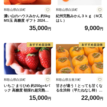
「串本食品株式会社」の“じゃばらマグロ” が紹介され
ました！
和歌山県白浜町
和歌山県白浜町
👉じゃばらマグロなど串本食品の返礼品はこちら
濃い山のハウスみかん 約5kg
紀州完熟みかん３ｋｇ（Ｍ又
MS玉 高糖度 ギフト 2024年7
はＬ）
月以降発送分
35,000
9,000
円
円
和歌山県白浜町
和歌山県古座川町
いちご まりひめ 約250g×4パ
甘さが違う！とっても甘くな
ック 高糖度 朝採れ超完熟ま
る生渋柿（平たねなし柿）吊
りひめ 1月以降発送分
るし柿用 T字枝or吊るしクリ
15,000
22,000
円
円
ップ付約4.5～5kg 約24～30
個＜2026年10月中旬～順次発