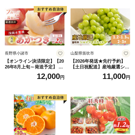
果物 ギフト
の果物 旬のフルーツ
長野県小諸市
山梨県笛吹市
【オンライン決済限定】【20
【2026年発送★先行予約】
26年8月上旬～発送予定】 先
【土日祝配送】産地厳選シャ
行予約 「浅間水蜜桃プレミ
インマスカット1.2kg～1.3kg
12,000
11,000
円
円
アム」 もも あかつき 秀品 約
（2房～3房）※沖縄・離島配
2kg 5～9玉 贈答品 ふるさと
送不可※ 106-003-sku02-26y
納税 果物 桃 フルーツ モモ
｜シャインマスカット 発送
果肉 長野県産 小諸市
笛吹市 山梨県 フルーツ 果物
ぶどう 葡萄 大粒 シャインマ
スカット おすすめ シャイン
マスカット 贈答 ギフト 産地
笛吹市 シャインマスカット
笛吹 葡萄 国産 ぶどう 人気
国産 1.2kg 先行｜