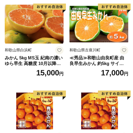
和歌山県白浜町
和歌山県古座川町
みかん 5kg MS玉 紀南の濃い
≪秀品≫和歌山由良町産 由
ゆら早生 高糖度 10月以降発
良早生みかん 約5kg サイズお
送 マルチ被覆栽培
まかせ【sml106C】
15,000
17,000
円
円