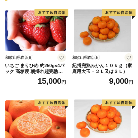
和歌山県白浜町
和歌山県白浜町
いちご まりひめ 約250g×4パ
紀州完熟みかん１０ｋｇ（家
ック 高糖度 朝採れ超完熟ま
庭用大玉・２Ｌ又は３Ｌ）
りひめ 1月以降発送分
15,000
9,000
円
円