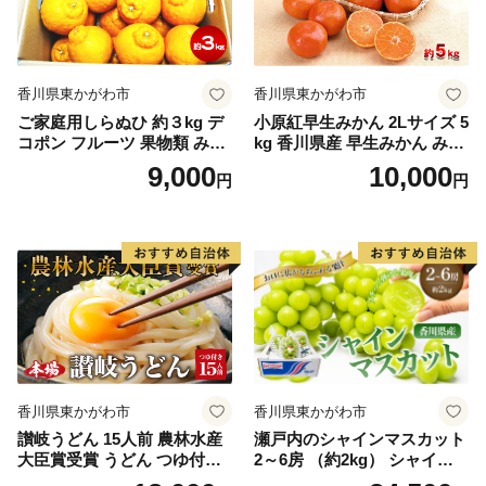
香川県東かがわ市
香川県東かがわ市
ご家庭用しらぬひ 約３kg デ
小原紅早生みかん 2Lサイズ 5
コポン フルーツ 果物類 みか
kg 香川県産 早生みかん みか
ん 柑橘類
ん ミカン 蜜柑 フルーツ 果物
9,000
10,000
円
円
くだもの 旬のフルーツ 旬の
果物 柑橘 柑橘類 大玉 香川
香川県 東かがわ市
香川県東かがわ市
香川県東かがわ市
讃岐うどん 15人前 農林水産
瀬戸内のシャインマスカット
大臣賞受賞 うどん つゆ付き
2～6房 （約2kg） シャイン
うどん 手打ちうどん 半生う
マスカット マスカット 葡萄