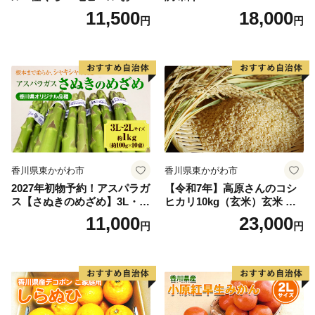
酒 セット
11,500
18,000
円
円
香川県東かがわ市
香川県東かがわ市
2027年初物予約！アスパラガ
【令和7年】高原さんのコシ
ス【さぬきのめざめ】3L・2
ヒカリ10kg（玄米）玄米 お
Lサイズ1kg
米
11,000
23,000
円
円