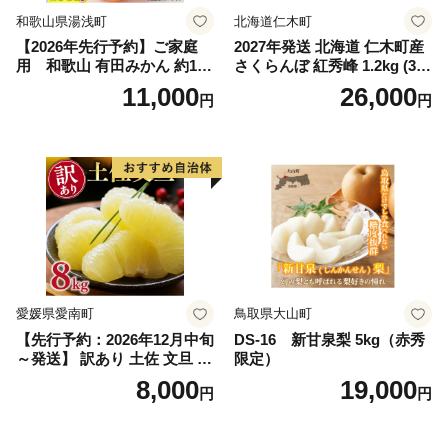
和歌山県湯浅町
北海道仁木町
【2026年先行予約】ご家庭
2027年発送 北海道 仁木町産
用 和歌山 有田みかん 約10k
さくらんぼ 紅秀峰 1.2kg (300
g (2L、3Lサイズ)【湯浅町】
g×4パック) Lサイズ以上 旬
11,000
26,000
円
円
_ZJ6079
桜桃 産地直送 サクランボ チ
ェリー フルーツ 果物 果物類
仁木町 仁木 [松山商店]
愛媛県愛南町
鳥取県大山町
【先行予約：2026年12月中旬
DS-16 新甘泉梨 5kg（赤秀
～発送】 訳あり 土佐 文旦 8k
限定）
g (Mサイズ以上サイズミック
8,000
19,000
円
円
ス) 8000円 わけあり ぶんた
ん みかん mikan 蜜柑 ミカン
土佐文旦 家庭用 産地直送 国