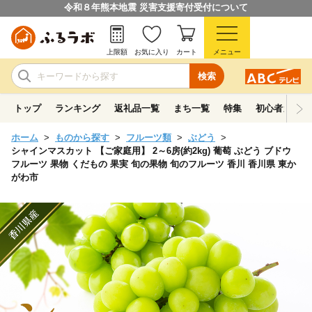
令和８年熊本地震 災害支援寄付受付について
上限額
お気に入り
カート
メニュー
検索
トップ
ランキング
返礼品一覧
まち一覧
特集
初心者ガイド
ホーム
ものから探す
フルーツ類
ぶどう
シャインマスカット 【ご家庭用】 2～6房(約2kg) 葡萄 ぶどう ブドウ
フルーツ 果物 くだもの 果実 旬の果物 旬のフルーツ 香川 香川県 東か
がわ市