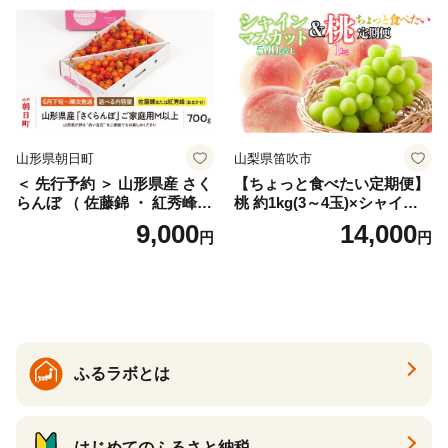
産 農家直送 期間限定 特産品
サイズミックス くらもとフ
ァーム 愛南町 愛媛県
山形県朝日町
山梨県笛吹市
＜ 先行予約 ＞ 山形県産 さく
【ちょっと食べたい定期便】
らんぼ （ 佐藤錦 ・ 紅秀峰
桃 約1kg(3～4玉)×シャイン
） ご家庭用 M以上 700g 【20
マスカット500g以上 126-024
9,000
14,000
円
円
26年6月下旬から7月上旬発
| 定期便 桃 シャインマスカッ
送】 山形県 果物 フルーツ 初
ト 山梨県産 フルーツ 果物 く
夏 夏 送料無料
だもの シャイン シャインマ
スカット 新鮮 人気 おすすめ
山梨 笛吹市 |
ふるラボとは
はじめてのふるさと納税