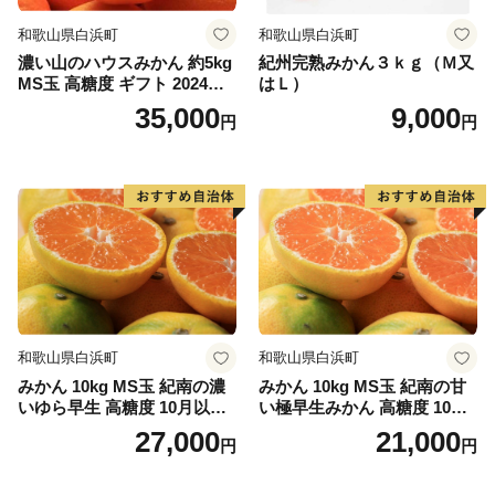
和歌山県白浜町
和歌山県白浜町
濃い山のハウスみかん 約5kg
紀州完熟みかん３ｋｇ（Ｍ又
MS玉 高糖度 ギフト 2024年7
はＬ）
月以降発送分
35,000
9,000
円
円
和歌山県白浜町
和歌山県白浜町
みかん 10kg MS玉 紀南の濃
みかん 10kg MS玉 紀南の甘
いゆら早生 高糖度 10月以降
い極早生みかん 高糖度 10月
発送 マルチ被覆栽培
以降発送 マルチ被覆栽培
27,000
21,000
円
円