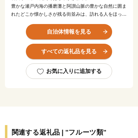
豊かな瀬戸内海の播磨灘と阿讃山脈の豊かな自然に囲ま
れたどこか懐かしさが残る街並みは、訪れる人をほっと
させ、そこには、暖かい笑顔で出迎えてくれる人たちが
住んでいます。
自治体情報を見る
また、日本で初めてハマチの養殖に成功し、全国のハ
マチ養殖発祥地としても知られており、地場産業である
すべての返礼品を見る
手袋生産は、全国シェアの90パーセント以上を占めてお
り、そこで作られる手袋は、各界から絶大な信頼を得て
います。今もなお、昔からの伝統製法を守り、作り続け
お気に入りに追加する
られている和三盆糖など、技術、伝統、文化を守る自然
環境豊かな市です。
東かがわ市では、自然豊かな土地で生まれた農産物、
確かな技術で作られた自慢の逸品をお届けしています。
いただいたご寄付は、子どものため、地域のため、伝
統文化の継承のためなどに有効に使わせていただきま
す。
関連する返礼品 | "フルーツ類"