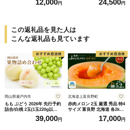
12,000
24,500
円
円
どん さぬきうどん 香川 香川
ぶどう ブドウ フルーツ 果物
県 東かがわ市
くだもの 果実 旬の果物 旬の
フルーツ 香川 香川県 東かが
わ市
この返礼品を見た人は
こんな返礼品も見ています
岡山県瀬戸内市
北海道上富良野町
もも ぶどう 2026年 先行予約
赤肉メロン 2玉 厳選 秀品 特4
詰合/白桃 2玉(1玉220g以
サイズ 富良野 北海道 各2kg
上)・シャインマスカット 晴
～2.6kg 2玉 セット ファーム
39,000
17,000
円
円
王 2房(1房480g以上) 化粧箱
富良野 メロン めろん 果物 く
入り 岡山県産 国産 フルーツ
だもの フルーツ デザート 旬