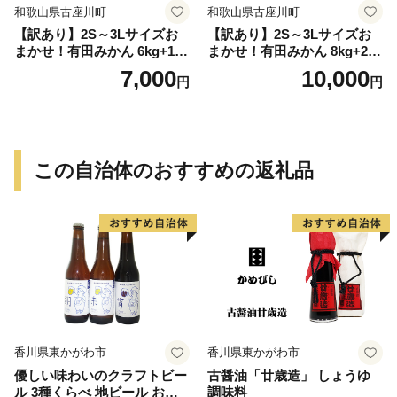
和歌山県古座川町
和歌山県古座川町
【訳あり】2S～3Lサイズお
【訳あり】2S～3Lサイズお
まかせ！有田みかん 6kg+1kg
まかせ！有田みかん 8kg+2kg
保証分 11月から12月下旬ま
保証分 11月から12月下旬ま
7,000
10,000
円
円
でに順次発送致します。 / 訳
でに順次発送致します。 / 訳
ありみかん 有田みかん みか
ありみかん 有田みかん みか
ん ミカン 蜜柑 柑橘 温州みか
ん ミカン 蜜柑 柑橘 温州みか
ん 和歌山 ご家庭用
ん 和歌山 ご家庭用
この自治体のおすすめの返礼品
香川県東かがわ市
香川県東かがわ市
優しい味わいのクラフトビー
古醤油「廿歳造」 しょうゆ
ル 3種くらべ 地ビール お酒
調味料