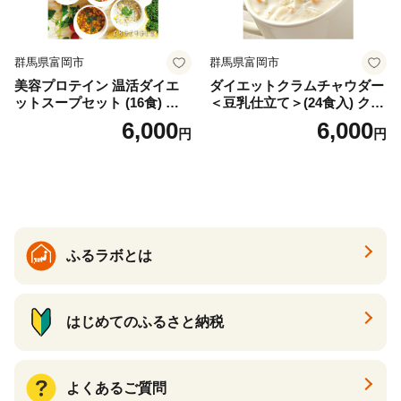
群馬県富岡市
群馬県富岡市
美容プロテイン 温活ダイエ
ダイエットクラムチャウダー
ットスープセット (16食) 小
＜豆乳仕立て＞(24食入) クラ
分け スープ 食べ比べ セット
ムチャウダー 豆乳 ダイエッ
6,000
6,000
円
円
詰合せ クラムチャウダー チ
ト スープ プロテイン たんぱ
ゲ コーン ポタージュ トマト
く質 食物繊維 食品 F20E-799
温活 ダイエット 美容 プロテ
イン 食品 F20E-809
ふるラボとは
はじめてのふるさと納税
よくあるご質問