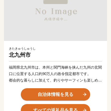
きたきゅうしゅうし
北九州市
福岡県北九州市は、本州と関門海峡を挟んだ九州の玄関
口に位置する人口約90万人の政令指定都市です。
都会的な暮らしに加えて、釣りやサーフィンも楽しめる
海や、四季折々の草花が生息する山など豊かな自然に囲
まれた、地方暮らしの両方を楽しめる都市です。
自治体情報を見る
関門海峡ふぐ刺身・シャボン玉石けん・肉うどん・辛子
明太子など本市ならではの返礼品に加え、黒毛和牛・ウ
すべての返礼品を見る