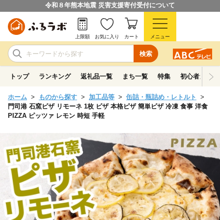
令和８年熊本地震 災害支援寄付受付について
上限額
お気に入り
カート
メニュー
検索
トップ
ランキング
返礼品一覧
まち一覧
特集
初心者ガイド
ホーム
ものから探す
加工品等
缶詰・瓶詰め・レトルト
門司港 石窯ピザ リモーネ 1枚 ピザ 本格ピザ 簡単ピザ 冷凍 食事 洋食
PIZZA ピッツァ レモン 時短 手軽