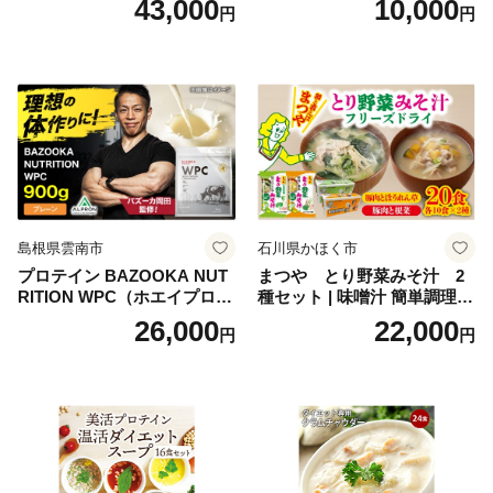
43,000
10,000
円
円
理 重箱 お正月 冷凍おせち 縁
ャンプ アウトドア キャンプ
起物 祝箸付 福岡 お節 オセチ
飯 保存食 非常食 鶏肉 肉 お
oseti osechi お祝い 迎春おせ
肉 鶏 人気 厳選 静岡県袋井市
ち 本格おせち おせち予約 年
末 年始 お取り寄せ 新春 贅沢
おせち こだわりおせち 惣菜
老舗おせち ふるさと納税お
せち 御節 お節料理 正月 調理
不要 おせち料理2027
島根県雲南市
石川県かほく市
プロテイン BAZOOKA NUT
まつや とり野菜みそ汁 2
RITION WPC（ホエイプロテ
種セット | 味噌汁 簡単調理
イン）＜プレーン＞ 900g｜
お味噌 おみそ みそ とり野菜
26,000
22,000
円
円
バズーカ岡田監修・植物由来
時短料理 時短ごはん ご当地
の甘味料使用・国内製造 島
フリーズドライ
根県雲南市/株式会社アルプ
ロン [AIEN005]