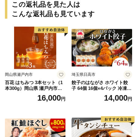
この返礼品を見た人は
こんな返礼品も見ています
岡山県瀬戸内市
埼玉県日高市
百花 はちみつ 3本セット（1
餃子のはながさ ホワイト餃
本300g）岡山県 瀬戸内市産
子 64個 16個×4パック 冷凍
石黒農園 ヨーグルト パン 砂
中華 点心 B級グルメ ご当地
16,000
14,000
円
円
糖の代わり 香り高い いい香
野菜 おつまみ おかず 簡単調
り 季節の花の蜜 トンガリ容
理 時短 リピート 保存 豚肉
器入り
特製 ポーク 大きめ ジューシ
ー ギフト お取り寄せ 日高市