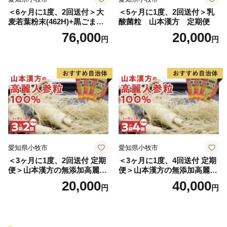
＜6ヶ月に1度、2回送付＞大
＜5ヶ月に1度、2回送付＞乳
麦若葉粉末(462H)+黒ごま黒
酸菌粒 山本漢方 定期便
豆きな粉+ 糖流茶 山本漢
76,000
20,000
円
円
方 定期便
愛知県小牧市
愛知県小牧市
＜3ヶ月に1度、2回送付 定期
＜3ヶ月に1度、4回送付 定期
便＞山本漢方の無添加高麗人
便＞山本漢方の無添加高麗人
参粒
参粒
20,000
40,000
円
円