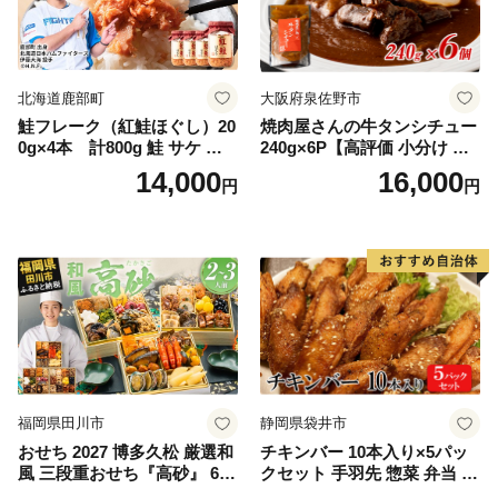
北海道鹿部町
大阪府泉佐野市
鮭フレーク（紅鮭ほぐし）20
焼肉屋さんの牛タンシチュー
0g×4本 計800g 鮭 サケ 鮭
240g×6P【高評価 小分け 惣
ほぐし サケフレーク シャケ
菜 牛たん 一人暮らし 冷凍】
14,000
16,000
円
円
フレーク 鮭フレーク
福岡県田川市
静岡県袋井市
おせち 2027 博多久松 厳選和
チキンバー 10本入り×5パッ
風 三段重おせち『高砂』 6.5
クセット 手羽先 惣菜 弁当 お
寸 3段重 2～3人前 おせち料
かず お酒 おつまみ ギフト キ